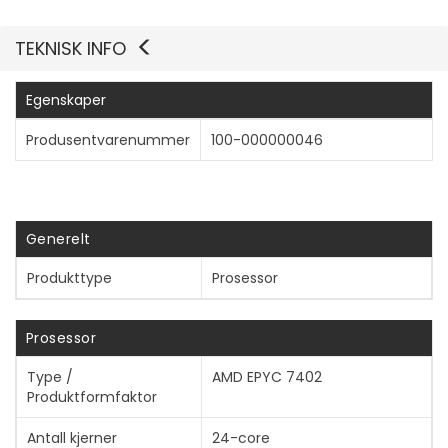
TEKNISK INFO
Egenskaper
Produsentvarenummer
100-000000046
Generelt
Produkttype
Prosessor
Prosessor
Type /
AMD EPYC 7402
Produktformfaktor
Vis mer
Antall kjerner
24-core