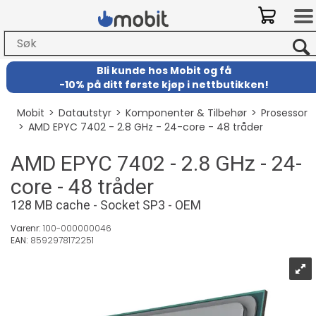
Bli kunde hos Mobit
og
få
-
10% på ditt første kjøp i nettbutikken!
Mobit
>
Datautstyr
>
Komponenter & Tilbehør
>
Prosessor
>
AMD EPYC 7402 - 2.8 GHz - 24-core - 48 tråder
AMD EPYC 7402 - 2.8 GHz - 24-
core - 48 tråder
128 MB cache - Socket SP3 - OEM
Varenr:
100-000000046
EAN:
8592978172251