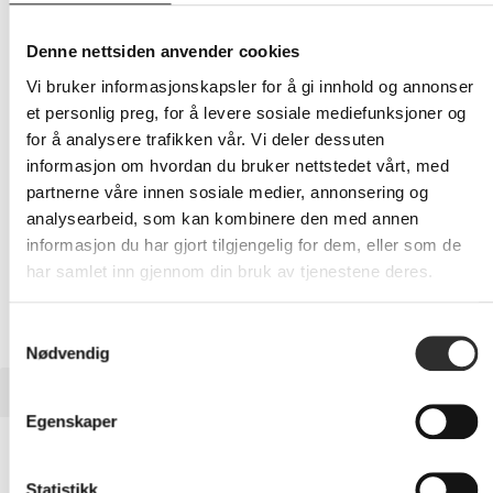
5 489,-
Eks mva
Denne nettsiden anvender cookies
-
+
Vi bruker informasjonskapsler for å gi innhold og annonser
et personlig preg, for å levere sosiale mediefunksjoner og
LEGG I HANDLEVOGN
for å analysere trafikken vår. Vi deler dessuten
informasjon om hvordan du bruker nettstedet vårt, med
partnerne våre innen sosiale medier, annonsering og
analysearbeid, som kan kombinere den med annen
Nettlager: Ikke på lager (estimert
16
dager)
informasjon du har gjort tilgjengelig for dem, eller som de
har samlet inn gjennom din bruk av tjenestene deres.
Samtykkevalg
Nødvendig
BESKRIVELSE
Egenskaper
AMD EPYC 7402 - 2.8 GHz - 24-core - 48
tråder - 128 MB cache - Socket SP3 - OEM
Statistikk