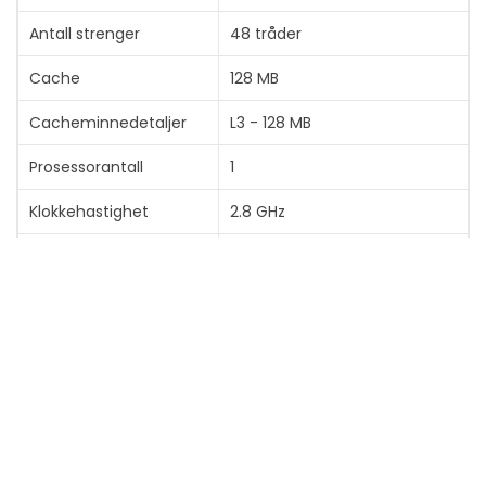
Antall strenger
48 tråder
Cache
128 MB
Cacheminnedetaljer
L3 - 128 MB
Prosessorantall
1
Klokkehastighet
2.8 GHz
Max Turbo-hastighet
3.35 GHz
Kompatibel
Socket SP3
prosessorsokkel
Thermal Design Power
180 W
PCI Express-revisjon
4.0
Antal PCI Express-
128
baner