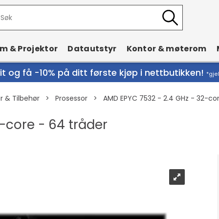
rm & Projektor
Datautstyr
Kontor & møterom
t og få -10% på ditt første kjøp i nettbutikken!
*gje
 & Tilbehør
>
Prosessor
>
AMD EPYC 7532 - 2.4 GHz - 32-cor
-core - 64 tråder