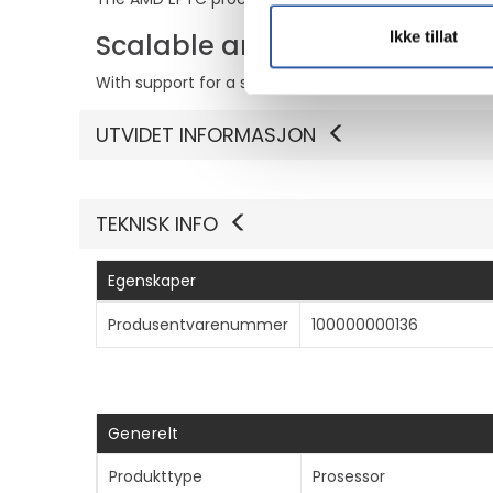
Ikke tillat
Scalable architecture
With support for a single installed processor, this
UTVIDET INFORMASJON
TEKNISK INFO
Egenskaper
Produsentvarenummer
100000000136
Generelt
Produkttype
Prosessor