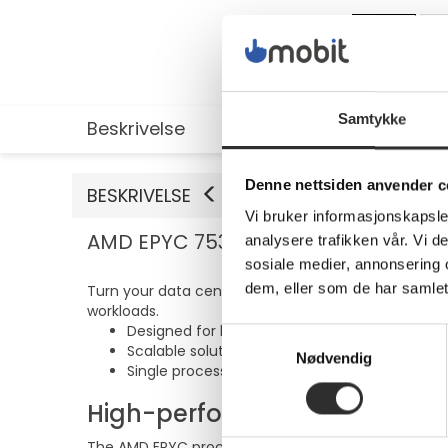
Samtykke
Beskrivelse
Utvidet informasjon
Denne nettsiden anvender c
BESKRIVELSE
Vi bruker informasjonskapsler
AMD EPYC 7532 - 2.4 GHz - 32-core 
analysere trafikken vår. Vi 
sosiale medier, annonsering 
dem, eller som de har samlet
Turn your data center into a competitive advantage
workloads.
Designed for high-demand applications
Samtykkevalg
Scalable solution for growing computing nee
Nødvendig
Single processor architecture for efficient p
High-performance computin
The AMD EPYC processor is designed to deliver exc