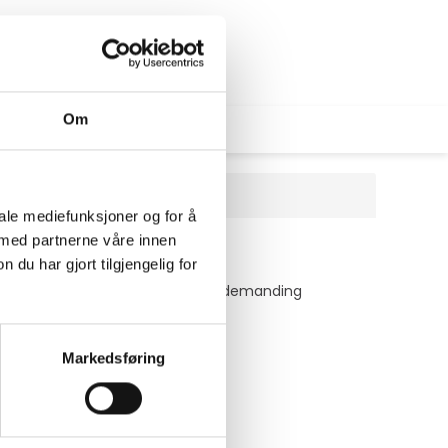
Om
iale mediefunksjoner og for å
EM
 med partnerne våre innen
u har gjort tilgjengelig for
ty and scalability for your most demanding
Markedsføring
lications and workloads.