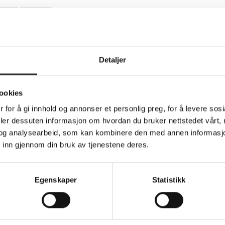
Detaljer
Teknisk info
ookies
 for å gi innhold og annonser et personlig preg, for å levere sos
- 64 tråder - 256 MB cache - Socket SP3 - O
deler dessuten informasjon om hvordan du bruker nettstedet vårt,
og analysearbeid, som kan kombinere den med annen informasjon d
 inn gjennom din bruk av tjenestene deres.
 with AMD - setting superior standards for performance, securi
ds
Egenskaper
Statistikk
erformance
g
eptional computing power, making it suitable for demanding app