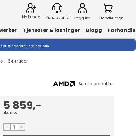
Ny kunde
Logg inn
Handlevogn
Merker
Tjenester & løsninger
Blogg
Forhandle
lder kun varer til ordinærpris
e - 64 tråder
5 859,-
Eks mva
-
+