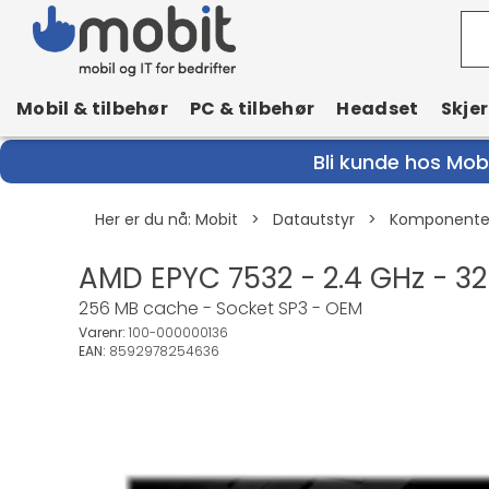
Mobil & tilbehør
PC & tilbehør
Headset
Skje
Bli kunde hos Mobi
Her er du nå:
Mobit
>
Datautstyr
>
Komponenter
AMD EPYC 7532 - 2.4 GHz - 32
256 MB cache - Socket SP3 - OEM
Varenr:
100-000000136
EAN:
8592978254636