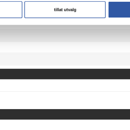
tillat utvalg
 AMD EPYC product offers a scalable solution that can grow with 