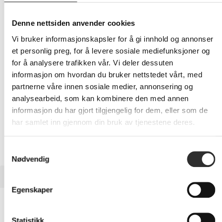
22 435,-
Eks mva
Denne nettsiden anvender cookies
-
+
Vi bruker informasjonskapsler for å gi innhold og annonser
et personlig preg, for å levere sosiale mediefunksjoner og
LEGG I HANDLEVOGN
for å analysere trafikken vår. Vi deler dessuten
informasjon om hvordan du bruker nettstedet vårt, med
partnerne våre innen sosiale medier, annonsering og
analysearbeid, som kan kombinere den med annen
Nettlager: Ikke på lager (estimert
16
dager)
informasjon du har gjort tilgjengelig for dem, eller som de
har samlet inn gjennom din bruk av tjenestene deres.
Samtykkevalg
Nødvendig
BESKRIVELSE
Egenskaper
AMD EPYC 8324PN - 2.05 GHz - 32-core -
64 tråder - 128 MB cache - Socket SP6 - OEM
Statistikk