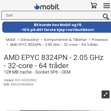
Bli kunde hos Mobit
og
få
-
10% på ditt første kjøp i nettbutikken!
Mobit
>
Datautstyr
>
Komponenter & Tilbehør
>
Prosessor
>
AMD EPYC 8324PN - 2.05 GHz - 32-core - 64 tråder
AMD EPYC 8324PN - 2.05 GHz
- 32-core - 64 tråder
128 MB cache - Socket SP6 - OEM
Varenr:
100-000001162
EAN:
8592978481841