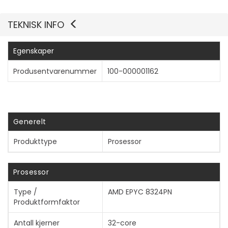
TEKNISK INFO
Egenskaper
Produsentvarenummer
100-000001162
Generelt
Produkttype
Prosessor
Prosessor
Type /
AMD EPYC 8324PN
Produktformfaktor
Vis mer
Antall kjerner
32-core