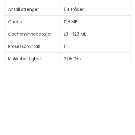
Antall strenger
64 tråder
Cache
128 MB
Cacheminnedetaljer
L3 - 128 MB
Prosessorantall
1
Klokkehastighet
2.05 GHz
Max Turbo-hastighet
3 GHz
Kompatibel
Socket SP6
prosessorsokkel
Thermal Design Power
130 W
PCI Express-revisjon
5.0
Arkitektoniske trekk
AMD Infinity Architecture,
AMD Infinity Guard