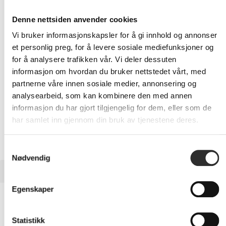
Eks mva
Denne nettsiden anvender cookies
-
+
Vi bruker informasjonskapsler for å gi innhold og annonser
et personlig preg, for å levere sosiale mediefunksjoner og
LEGG I HANDLEVOGN
for å analysere trafikken vår. Vi deler dessuten
informasjon om hvordan du bruker nettstedet vårt, med
partnerne våre innen sosiale medier, annonsering og
analysearbeid, som kan kombinere den med annen
Nettlager: Ikke på lager (estimert
17
dager)
informasjon du har gjort tilgjengelig for dem, eller som de
har samlet inn gjennom din bruk av tjenestene deres.
Samtykkevalg
Nødvendig
BESKRIVELSE
Egenskaper
AMD EPYC 8024PN - 2.05 GHz - 8-core -
16 tråder - 32 MB cache - Socket SP6 - OEM
Statistikk