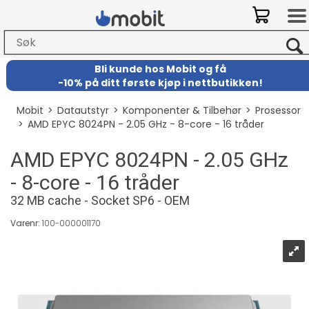
Bli kunde hos Mobit
og
få
-
10% på ditt første kjøp i nettbutikken!
Mobit
>
Datautstyr
>
Komponenter & Tilbehør
>
Prosessor
>
AMD EPYC 8024PN - 2.05 GHz - 8-core - 16 tråder
AMD EPYC 8024PN - 2.05 GHz
- 8-core - 16 tråder
32 MB cache - Socket SP6 - OEM
Varenr:
100-000001170