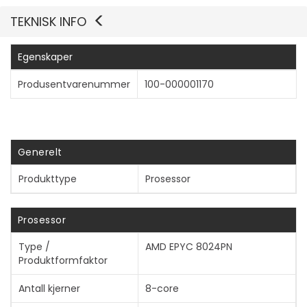
TEKNISK INFO
Egenskaper
Produsentvarenummer
100-000001170
Generelt
Produkttype
Prosessor
Prosessor
Type /
AMD EPYC 8024PN
Produktformfaktor
Vis mer
Antall kjerner
8-core