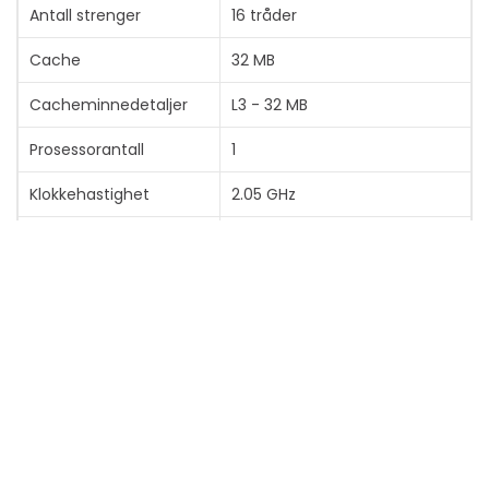
Antall strenger
16 tråder
Cache
32 MB
Cacheminnedetaljer
L3 - 32 MB
Prosessorantall
1
Klokkehastighet
2.05 GHz
Max Turbo-hastighet
3 GHz
Kompatibel
Socket SP6
prosessorsokkel
Antall sokler
1P
Thermal Design Power
80 W
PCI Express-revisjon
5.0
Antal PCI Express-
96