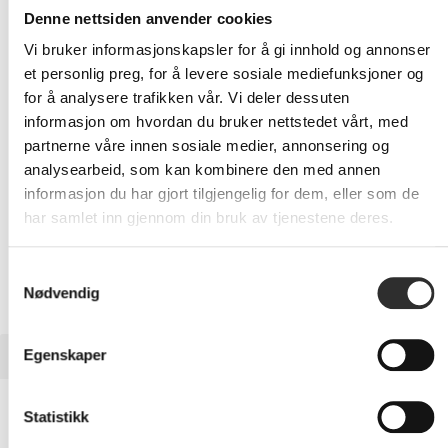
5 989,-
Denne nettsiden anvender cookies
Eks mva
Vi bruker informasjonskapsler for å gi innhold og annonser
-
+
et personlig preg, for å levere sosiale mediefunksjoner og
for å analysere trafikken vår. Vi deler dessuten
LEGG I HANDLEVOGN
informasjon om hvordan du bruker nettstedet vårt, med
partnerne våre innen sosiale medier, annonsering og
analysearbeid, som kan kombinere den med annen
informasjon du har gjort tilgjengelig for dem, eller som de
Nettlager: Ikke på lager (estimert
12
dager)
har samlet inn gjennom din bruk av tjenestene deres.
Samtykkevalg
Nødvendig
BESKRIVELSE
Egenskaper
AMD Ryzen 9 9900X3D - 4.4 GHz - 12-core
Statistikk
- 24 tråder - 128 MB cache - Socket AM5 - Boks