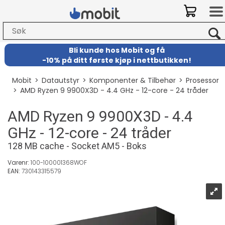
Bli kunde hos Mobit
og
få
-
10% på ditt første kjøp i nettbutikken!
Mobit
>
Datautstyr
>
Komponenter & Tilbehør
>
Prosessor
>
AMD Ryzen 9 9900X3D - 4.4 GHz - 12-core - 24 tråder
AMD Ryzen 9 9900X3D - 4.4
GHz - 12-core - 24 tråder
128 MB cache - Socket AM5 - Boks
Varenr:
100-100001368WOF
EAN:
730143315579