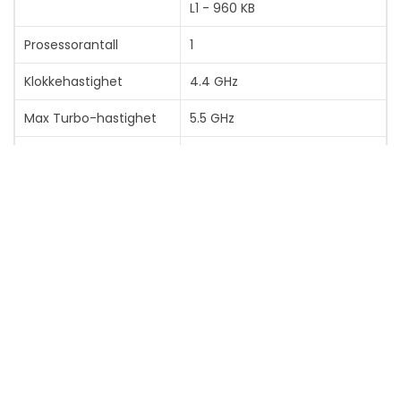
L1 - 960 KB
Prosessorantall
1
Klokkehastighet
4.4 GHz
Max Turbo-hastighet
5.5 GHz
Kompatibel
Socket AM5
prosessorsokkel
Fabrikasjonsprosess
4 nm
Thermal Design Power
120 W
Termospesifikasjon
95 °C
Vis mer
PCI Express-revisjon
5.0
Antal PCI Express-
28
Vis mer
baner