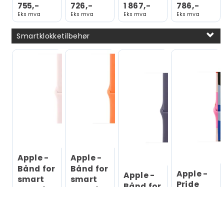
Boksdetaljer
Space gray aluminum
755,-
726,-
1 867,-
786,-
Eks mva
Eks mva
Eks mva
Eks mva
Bånd
Smartklokketilbehør
Navn
Sportsbånd
Byttbar
Ja
Størrelse
S/M
Passer til håndledd
140-190 mm
med omkrets
Spennetype
Pin-and-tuck
Apple -
Apple -
Materiale
Fluorelastomer
Bånd for
Bånd for
Apple -
Apple -
smart
smart
Pride
Farge
Svart
Bånd for
armbåndsur
armbåndsur
Edition -
smart
- 46mm
- 46mm
bånd for
armbåndsur
M/L
M/L
Størrelser og vekt
smart
- 46mm
(passer
(passer