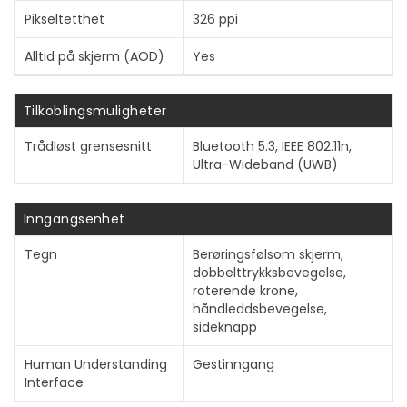
Pikseltetthet
326 ppi
Alltid på skjerm (AOD)
Yes
Tilkoblingsmuligheter
Trådløst grensesnitt
Bluetooth 5.3, IEEE 802.11n,
Ultra-Wideband (UWB)
Inngangsenhet
Tegn
Berøringsfølsom skjerm,
dobbelttrykksbevegelse,
roterende krone,
håndleddsbevegelse,
sideknapp
Human Understanding
Gestinngang
Interface
Vis mer