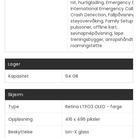
nit, hurtiglading, Emergency SO
International Emergency Callin
Crash Detection, Fallpåvisning,
støyovervåking, Family Setup-s
pulssoner, offline kart,
søvnapnépåvisning, løpe
treningsbygger, anropshåndter
roamingstøtte
Lager
Kapasitet
64 GB
Skjerm
Type
Retina LTPO3 OLED - farge
Oppløsning
416 x 496 piksler
Beskyttelse
Ion-X glass