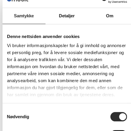
Samtykke
Detaljer
Om
Generelt
Produkttype
Smartklokke
Denne nettsiden anvender cookies
Produsentmodellnummer
A3333
Vi bruker informasjonskapsler for å gi innhold og annonser
Støttet OS på vertsenhet
iOS 26 eller nyere
et personlig preg, for å levere sosiale mediefunksjoner og
for å analysere trafikken vår. Vi deler dessuten
Meldinger
Høy og lav puls, uregelmessig 
informasjon om hvordan du bruker nettstedet vårt, med
varsler for søvnapné, kalender,
partnerne våre innen sosiale medier, annonsering og
E-post, applikasjoner, hypertens
analysearbeid, som kan kombinere den med annen
tilbakeklinging
informasjon du har gjort tilgjengelig for dem, eller som de
Navigering
GPS/GLONASS/Galileo/BeiDou/
har samlet inn gjennom din bruk av tjenestene deres.
mottaker
Samtykkevalg
Aktivitet/sport
Løping, vandring, sykling, svøm
Nødvendig
ski, snowboarding, utendørs roi
padling, golf, gåing, elliptisk,
romaskin, trappetrinning,