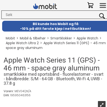
Bli kunde hos Mobit
og
få
-
10% på ditt første kjøp i nettbutikken!
Mobit
>
Mobil & tilbehør
>
Smartklokker
>
Apple Watch
>
Apple Watch Ultra 2
>
Apple Watch Series 11 (GPS) - 46 mm 
space gray aluminum
Apple Watch Series 11 (GPS) -
46 mm - space gray aluminum
smartklokke med sportsbånd - fluorelastomer - svart
- båndbredde: S/M - 64 GB - Bluetooth, Wi-Fi 4, UWB -
37.8 g
Varenr:
MEV04QN/A
EAN:
195950463156