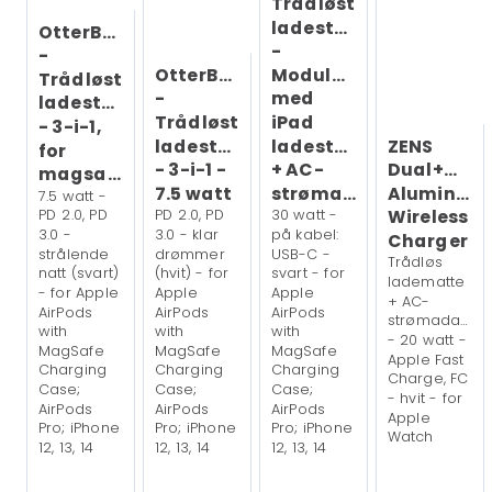
Trådløst
ladestativ
OtterBox
Oppladingstid
1 time
-
-
OtterBox
Modulær,
Kjøredetaljer
Typisk bruk - opp til 24 timer
Trådløst
-
med
Lavstrømsmodus - opp til 38
ladestativ
timer
Trådløst
iPad
- 3-i-1,
Lydavspilling - opp til 11 timer
ZENS
ladestativ
ladestativ
for
Utendørs treningstid med
Dual+Wat
- 3-i-1 -
+ AC-
magsafe
GPS - opp til 8 timer
Aluminiu
7.5 watt
strømadapter
7.5 watt -
Wireless
PD 2.0, PD
PD 2.0, PD
30 watt -
3.0 -
3.0 - klar
på kabel:
Charger
Smart armbåndsurboks
strålende
drømmer
USB-C -
Trådløs
natt (svart)
(hvit) - for
svart - for
ladematte
- for Apple
Apple
Apple
Boksform
Rektangulær
+ AC-
AirPods
AirPods
AirPods
strømadapter
with
with
with
Boksstørrelse
46 mm
- 20 watt -
MagSafe
MagSafe
MagSafe
Apple Fast
Charging
Charging
Charging
Charge, FC
Kronetype
Digital med haptisk
Case;
Case;
Case;
- hvit - for
tilbakekobling
AirPods
AirPods
AirPods
Apple
Pro; iPhone
Pro; iPhone
Pro; iPhone
Watch
12, 13, 14
12, 13, 14
12, 13, 14
Boksbakside
Metall og safirkrystallbak