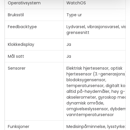
Operativsystem
WatchOS
Bruksstil
Type ur
Feedbacktype
Lydvarsel, vibrasjonsvarsel, visu
grensesnitt
Vis mer
Klokkedisplay
Ja
Mål satt
Ja
Sensorer
Elektrisk hjertesensor, optisk
hjertesensor (3.-generasjons),
blodoksygensensor,
temperatursensor, digitalt kom
alltid på-høydemåler, høy g-
akselerometer, gyroskop med 
dynamisk område,
omgivelseslyssensor, dybdemål
vanntemperatursensor
Funksjoner
Medisinpåminnelse, lysstyrke: 