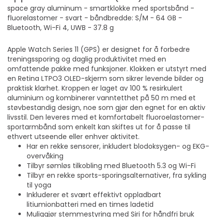
space gray aluminum - smartklokke med sportsbånd -
fluorelastomer - svart - båndbredde: S/M - 64 GB -
Bluetooth, Wi-Fi 4, UWB - 37.8 g
Apple Watch Series 11 (GPS) er designet for å forbedre
treningssporing og daglig produktivitet med en
omfattende pakke med funksjoner. Klokken er utstyrt med
en Retina LTPO3 OLED-skjerm som sikrer levende bilder og
praktisk klarhet. Kroppen er laget av 100 % resirkulert
aluminium og kombinerer vanntetthet på 50 m med et
støvbestandig design, noe som gjør den egnet for en aktiv
livsstil. Den leveres med et komfortabelt fluoroelastomer-
sportarmbånd som enkelt kan skiftes ut for å passe til
ethvert utseende eller enhver aktivitet.
Har en rekke sensorer, inkludert blodoksygen- og EKG-
overvåking
Tilbyr sømløs tilkobling med Bluetooth 5.3 og Wi-Fi
Tilbyr en rekke sports-sporingsalternativer, fra sykling
til yoga
Inkluderer et svært effektivt oppladbart
litiumionbatteri med en times ladetid
Muliggjør stemmestyring med Siri for håndfri bruk