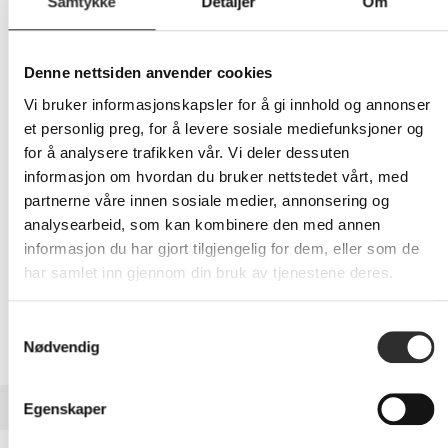
Samtykke
Detaljer
Om
1 429,-
Eks mva
Denne nettsiden anvender cookies
Vi bruker informasjonskapsler for å gi innhold og annonser
-
+
et personlig preg, for å levere sosiale mediefunksjoner og
for å analysere trafikken vår. Vi deler dessuten
LEGG I HANDLEVOGN
informasjon om hvordan du bruker nettstedet vårt, med
partnerne våre innen sosiale medier, annonsering og
analysearbeid, som kan kombinere den med annen
informasjon du har gjort tilgjengelig for dem, eller som de
Nettlager: Ikke på lager (estimert
12
dager)
har samlet inn gjennom din bruk av tjenestene deres.
Samtykkevalg
Nødvendig
BESKRIVELSE
Egenskaper