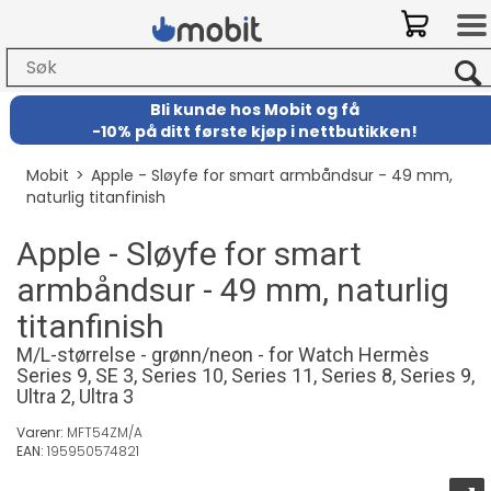
Bli kunde hos Mobit
og
få
-
10% på ditt første kjøp i nettbutikken!
Mobit
>
Apple - Sløyfe for smart armbåndsur - 49 mm,
naturlig titanfinish
Apple - Sløyfe for smart
armbåndsur - 49 mm, naturlig
titanfinish
M/L-størrelse - grønn/neon - for Watch Hermès
Series 9, SE 3, Series 10, Series 11, Series 8, Series 9,
Ultra 2, Ultra 3
Varenr:
MFT54ZM/A
EAN:
195950574821