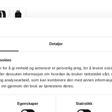
Teknisk info
Detaljer
ookies
båndsur - 46mm - M/L-størrelse - marineblå 
 for å gi innhold og annonser et personlig preg, for å levere sos
deler dessuten informasjon om hvordan du bruker nettstedet vårt,
og analysearbeid, som kan kombinere den med annen informasjon d
kker og tilbyr funksjonalitet og komfort. Den magnetiske lukkin
 inn gjennom din bruk av tjenestene deres.
t preg til utseendet. Remmen er laget av slitesterk polyester o
og passer dermed til en rekke brukere. Denne M/L-remmen er komp
lsidighet for forskjellige smartklokkemodeller. Den innovative
assform, slik at den holder seg på plass under aktiviteter.
Egenskaper
Statistikk