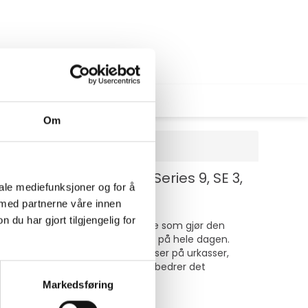
Om
- for Watch Hermès Series 9, SE 3,
iale mediefunksjoner og for å
 med partnerne våre innen
u har gjort tilgjengelig for
gen sikrer en sikker passform, noe som gjør den
g FineWoven, og er behagelig å ha på hele dagen.
atibel med forskjellige størrelser på urkasser,
 magnetiske koblingsdesignen forbedrer det
Markedsføring