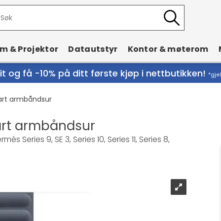
rm & Projektor
Datautstyr
Kontor & møterom
t og få -10% på ditt første kjøp i nettbutikken!
*gje
mart armbåndsur
art armbåndsur
 Series 9, SE 3, Series 10, Series 11, Series 8,