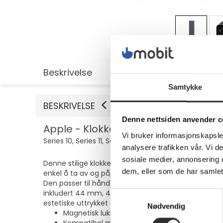
Beskrivelse
Utvidet informasjon
Samtykke
BESKRIVELSE
Denne nettsiden anvender c
Apple - Klokkestropp for smart arm
Vi bruker informasjonskapsler
Series 10, Series 11, Series 8, Series 9, Ultra 2, Ultra 3
analysere trafikken vår. Vi 
sosiale medier, annonsering 
Denne stilige klokkeremmen er designet for smartklo
dem, eller som de har samlet
enkel å ta av og på, samtidig som den gir et elegan
Den passer til håndledd som måler 165 til 205 mm, 
inkludert 44 mm, 45 mm, 46 mm og 49 mm, og gir al
Samtykkevalg
estetiske uttrykket og gir en pålitelig og justerbar p
Nødvendig
Magnetisk lukking for enkel på- og avtagning