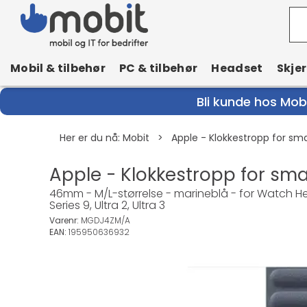
Mobil & tilbehør
PC & tilbehør
Headset
Skje
Bli kunde hos Mobi
Her er du nå:
Mobit
>
Apple - Klokkestropp for s
Apple - Klokkestropp for sm
46mm - M/L-størrelse - marineblå - for Watch Hermès
Series 9, Ultra 2, Ultra 3
Varenr:
MGDJ4ZM/A
EAN:
195950636932