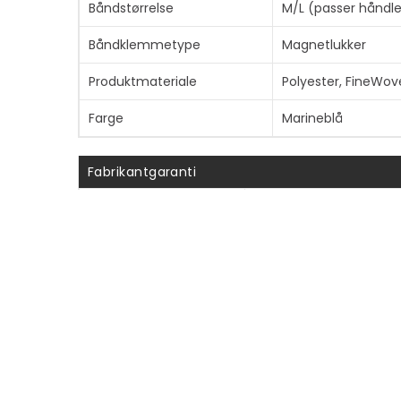
Båndstørrelse
M/L (passer håndl
Båndklemmetype
Magnetlukker
Produktmateriale
Polyester, FineWo
Farge
Marineblå
Fabrikantgaranti
Service og støtte
Begrenset garanti - 1 år
Informasjon om kompatibilitet
Designet for
Apple Watch Edition (42
Edition Series 5 (GPS 
Series 2 (42 mm), Herm
Series 4 (GPS + Cellul
7 (GPS + Cellular) (45
mm), Nike SE (GPS + Ce