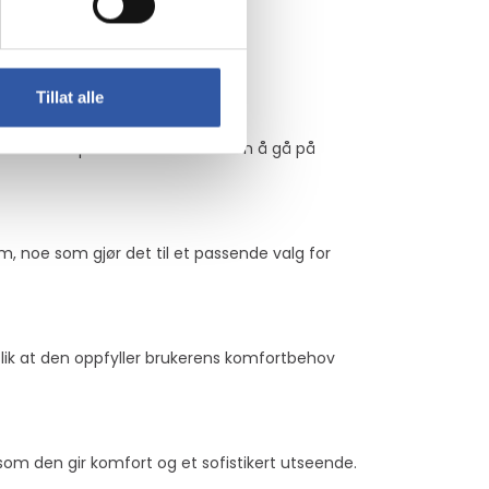
Tillat alle
 et bredt spekter av brukere uten å gå på
 noe som gjør det til et passende valg for
lik at den oppfyller brukerens komfortbehov
som den gir komfort og et sofistikert utseende.