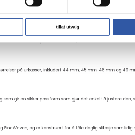
45 mm, 46 mm og 49 mm
05 mm
r komfort
seende
tillat utvalg
d med en omkrets på 165 til 205 mm, noe som sikrer komfort for
tørrelser på urkasser, inkludert 44 mm, 45 mm, 46 mm og 49 mm,
om gir en sikker passform som gjør det enkelt å justere den, s
ineWoven, og er konstruert for å tåle daglig slitasje samtidig 