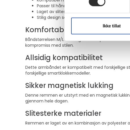
Kompatibel med kasse størrelser 44 mm, 
Passer til håndledd med omkrets på 165 til 2
Laget av slitesterk polyester og FineWoven fo
Stilig design som passer til smartklokkens ut
Ikke tillat
Komfortabel passform
Båndstørrelsen M/L er designet for å passe håndled
kompromiss med stilen.
Allsidig kompatibilitet
Dette armbåndet er kompatibelt med forskjellige s
forskjellige smartklokkemodeller.
Sikker magnetisk lukking
Denne remmen er utstyrt med en magnetisk lukking s
gjennom hele dagen.
Slitesterke materialer
Remmen er laget av en kombinasjon av polyester og F