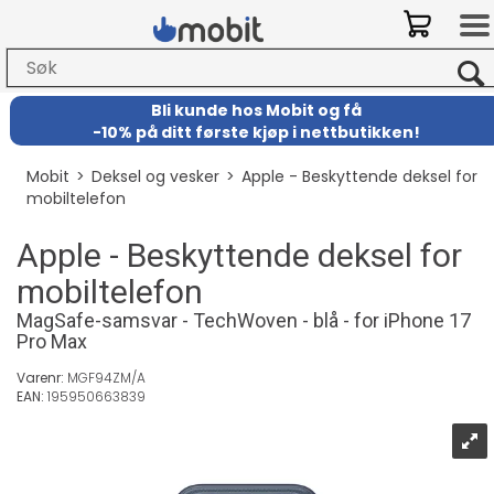
Bli kunde hos Mobit
og
få
-
10% på ditt første kjøp i nettbutikken!
Mobit
>
Deksel og vesker
>
Apple - Beskyttende deksel for
mobiltelefon
Apple - Beskyttende deksel for
mobiltelefon
MagSafe-samsvar - TechWoven - blå - for iPhone 17
Pro Max
Varenr:
MGF94ZM/A
EAN:
195950663839