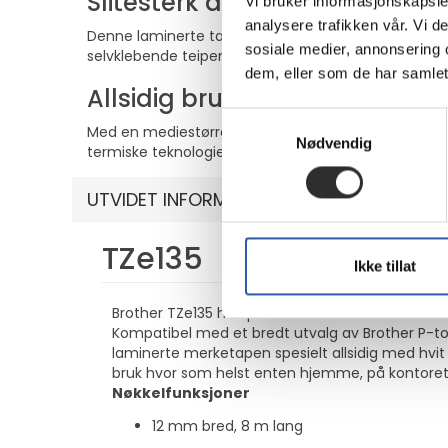
Slitesterk design
Vi bruker informasjonskapsler
analysere trafikken vår. Vi 
Denne laminerte tapen er laget for både innendørs og
sosiale medier, annonsering 
selvklebende teipen sørger for at etiketter, klistreme
dem, eller som de har samlet
Allsidig bruk
Samtykkevalg
Med en mediestørrelse på Roll (1,2 cm x 8 m) gir det
Nødvendig
termiske teknologien sikrer tydelige, leselige utskrif
UTVIDET INFORMASJON
TZe135
Ikke tillat
Brother TZe135 hvit på klar selvklebende lamin
Kompatibel med et bredt utvalg av Brother P-t
laminerte merketapen spesielt allsidig med hvit på
bruk hvor som helst enten hjemme, på kontoret 
Nøkkelfunksjoner
12 mm bred, 8 m lang