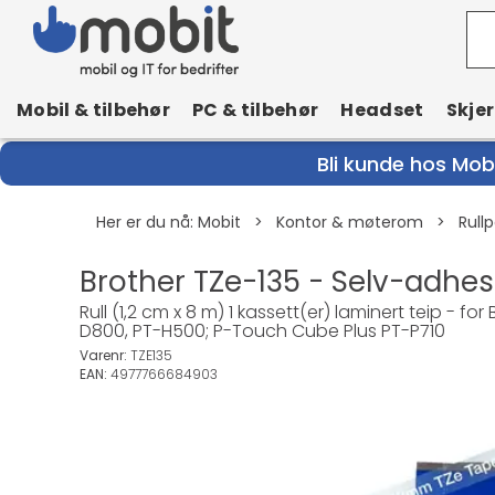
Mobil & tilbehør
PC & tilbehør
Headset
Skje
Bli kunde hos Mobi
Her er du nå:
Mobit
>
Kontor & møterom
>
Rullp
Brother TZe-135 - Selv-adhesiv
Rull (1,2 cm x 8 m) 1 kassett(er) laminert teip - f
D800, PT-H500; P-Touch Cube Plus PT-P710
Varenr:
TZE135
EAN:
4977766684903