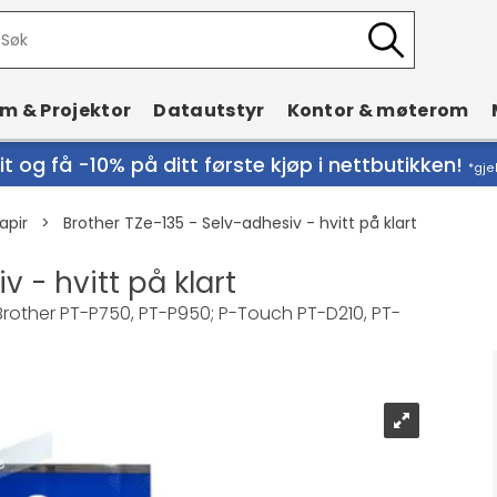
rm & Projektor
Datautstyr
Kontor & møterom
t og få -10% på ditt første kjøp i nettbutikken!
*gje
apir
>
Brother TZe-135 - Selv-adhesiv - hvitt på klart
 - hvitt på klart
or Brother PT-P750, PT-P950; P-Touch PT-D210, PT-