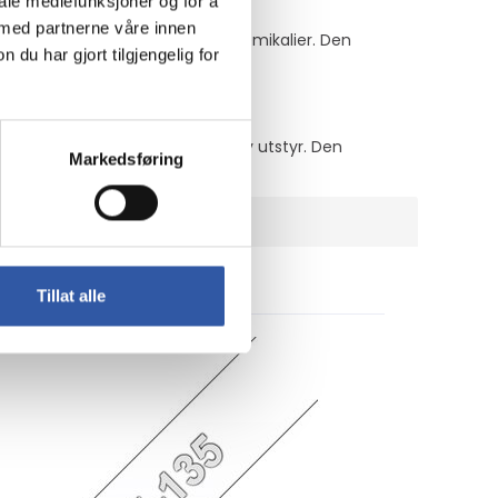
iale mediefunksjoner og for å
 med partnerne våre innen
rt slitasje og eksponering for kjemikalier. Den
u har gjort tilgjengelig for
av kontorrekvisita til merking av utstyr. Den
Markedsføring
Tillat alle