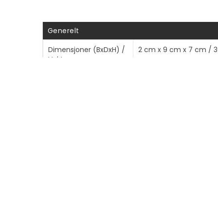
Generelt
Dimensjoner (BxDxH) /
2 cm x 9 cm x 7 cm / 3
Vekt
Fraktbredde
7 cm
Fraktdybde
1.7 cm
Frakthøyde
15.5 cm
Fraktvekt
55 g
Medie
Mediatype
Laminert teip
Klebemiddeltype
Selv-adhesiv