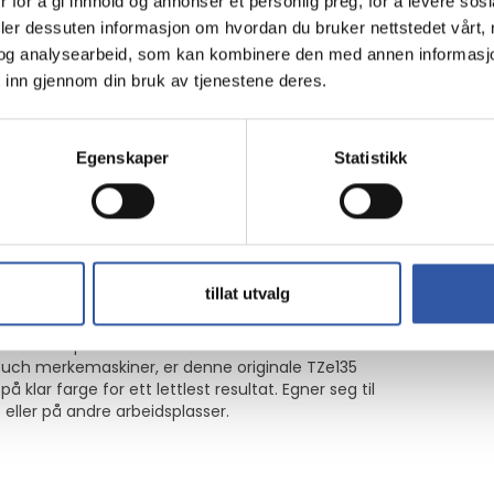
 for å gi innhold og annonser et personlig preg, for å levere sos
deler dessuten informasjon om hvordan du bruker nettstedet vårt,
 utendørs bruk og er konstruert for å tåle tøffe forhold, inklude
og analysearbeid, som kan kombinere den med annen informasjon d
rker og kort sitter sikkert og lenge.
 inn gjennom din bruk av tjenestene deres.
te produktet god lengde for ulike typer merking, fra organisering 
Egenskaper
Statistikk
ter hver gang.
tillat utvalg
ert merketape – 12 mm bred
ouch merkemaskiner, er denne originale TZe135
 klar farge for ett lettlest resultat. Egner seg til
eller på andre arbeidsplasser.