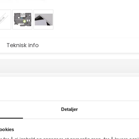
Teknisk info
t på klart - Rull (1,2 cm x 8 m) 1 kassett(er) 
ouch Cube Plus PT-P710
merkemaskiner, er denne originale TZe135 laminerte merketapen s
 enten hjemme, på kontoret eller på andre arbeidsplasser.
Detaljer
ookies