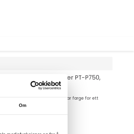
laminert teip - for Brother PT-P750,
pesielt allsidig med hvit på klar farge for ett
Om