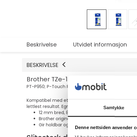
Beskrivelse
Utvidet informasjon
BESKRIVELSE
Brother TZe-135 - Selv-adhesiv - hvit
PT-P950; P-Touch PT-D210, PT-D800, PT-H500; P-T
Kompatibel med et bredt utvalg av Brother P-touch 
lettlest resultat. Egner seg til bruk hvor som helst
Samtykke
12 mm bred, 8 m lang
Brother original merketape i høy kvalitet
Gir holdbar og lettlest resultat
Denne nettsiden anvender c