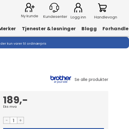
Ny kunde
Logg inn
Handlevogn
Merker
Tjenester & løsninger
Blogg
Forhandle
lder kun varer til ordinærpris
189,-
Eks mva
-
+