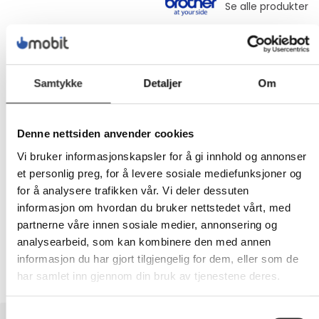
209,-
Eks mva
Samtykke
Detaljer
Om
-
+
Denne nettsiden anvender cookies
LEGG I HANDLEVOGN
Vi bruker informasjonskapsler for å gi innhold og annonser
et personlig preg, for å levere sosiale mediefunksjoner og
for å analysere trafikken vår. Vi deler dessuten
informasjon om hvordan du bruker nettstedet vårt, med
Nettlager:
20+
partnerne våre innen sosiale medier, annonsering og
analysearbeid, som kan kombinere den med annen
informasjon du har gjort tilgjengelig for dem, eller som de
har samlet inn gjennom din bruk av tjenestene deres.
Samtykkevalg
BESKRIVELSE