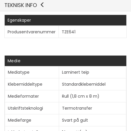
TEKNISK INFO
Egenskaper
Produsentvarenummer
TZE641
Vis mer
Medie
Mediatype
Laminert teip
Klebemiddeltype
Standardklebemiddel
Medieformater
Rull (1,8 cm x 8 m)
Utskriftsteknologi
Termotransfer
Mediefarge
Svart på gult