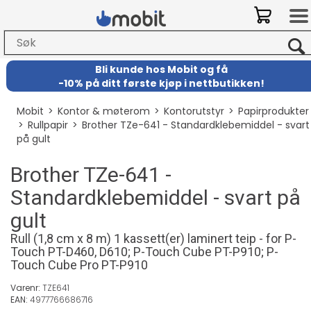
Bli kunde hos Mobit
og
få
-
10% på ditt første kjøp i nettbutikken!
Mobit
>
Kontor & møterom
>
Kontorutstyr
>
Papirprodukter
>
Rullpapir
>
Brother TZe-641 - Standardklebemiddel - svart
på gult
Brother TZe-641 -
Standardklebemiddel - svart på
gult
Rull (1,8 cm x 8 m) 1 kassett(er) laminert teip - for P-
Touch PT-D460, D610; P-Touch Cube PT-P910; P-
Touch Cube Pro PT-P910
Varenr:
TZE641
EAN:
4977766686716