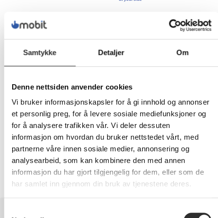
249,-
Eks mva
Samtykke
Detaljer
Om
-
+
Denne nettsiden anvender cookies
LEGG I HANDLEVOGN
Vi bruker informasjonskapsler for å gi innhold og annonser
et personlig preg, for å levere sosiale mediefunksjoner og
for å analysere trafikken vår. Vi deler dessuten
informasjon om hvordan du bruker nettstedet vårt, med
Nettlager:
1
partnerne våre innen sosiale medier, annonsering og
analysearbeid, som kan kombinere den med annen
informasjon du har gjort tilgjengelig for dem, eller som de
har samlet inn gjennom din bruk av tjenestene deres.
BESKRIVELSE
Samtykkevalg