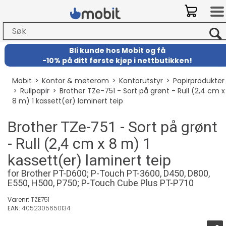
Bli kunde hos Mobit
og
få
-
10% på ditt første kjøp i nettbutikken!
Mobit
>
Kontor & møterom
>
Kontorutstyr
>
Papirprodukter
>
Rullpapir
>
Brother TZe-751 - Sort på grønt - Rull (2,4 cm x
8 m) 1 kassett(er) laminert teip
Brother TZe-751 - Sort på grønt
- Rull (2,4 cm x 8 m) 1
kassett(er) laminert teip
for Brother PT-D600; P-Touch PT-3600, D450, D800,
E550, H500, P750; P-Touch Cube Plus PT-P710
Varenr:
TZE751
EAN:
4052305650134