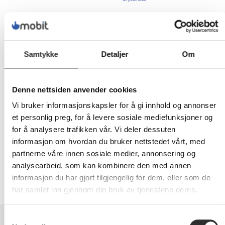
109,-
Eks mva
Samtykke
Detaljer
Om
-
+
Denne nettsiden anvender cookies
LEGG I HANDLEVOGN
Vi bruker informasjonskapsler for å gi innhold og annonser
et personlig preg, for å levere sosiale mediefunksjoner og
for å analysere trafikken vår. Vi deler dessuten
informasjon om hvordan du bruker nettstedet vårt, med
Nettlager: Ikke på lager (estimert
2
dager)
partnerne våre innen sosiale medier, annonsering og
analysearbeid, som kan kombinere den med annen
informasjon du har gjort tilgjengelig for dem, eller som de
har samlet inn gjennom din bruk av tjenestene deres.
BESKRIVELSE
Samtykkevalg