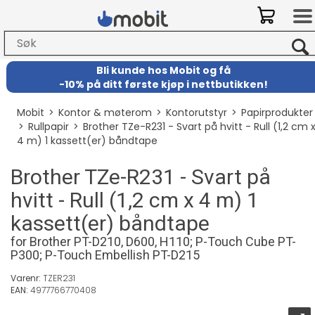
Bli kunde hos Mobit
og
få
-
10% på ditt første kjøp i nettbutikken!
Mobit
>
Kontor & møterom
>
Kontorutstyr
>
Papirprodukter
>
Rullpapir
>
Brother TZe-R231 - Svart på hvitt - Rull (1,2 cm 
4 m) 1 kassett(er) båndtape
Brother TZe-R231 - Svart på
hvitt - Rull (1,2 cm x 4 m) 1
kassett(er) båndtape
for Brother PT-D210, D600, H110; P-Touch Cube PT-
P300; P-Touch Embellish PT-D215
Varenr:
TZER231
EAN:
4977766770408