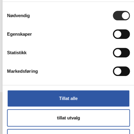
Ikke
på
Samtykkevalg
110 031,-
nettlager
Nødvendig
Eks mva
Egenskaper
Colortrac SmartLF SG 44e
- Rulleskanner - 6 x
kvadruppellineær CCD
Rull (117 cm) - 1200 dpi - USB 3.0,
Statistikk
Gigabit LAN
Ikke
Markedsføring
på
105 940,-
nettlager
Eks mva
Tillat alle
tillat utvalg
Meld deg på vårt nyhetsbrev her!