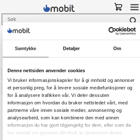
Bli kunde hos Mobit
og
få
-
10% på ditt første kjøp i nettbutikken!
Samtykke
Detaljer
Om
Colortrac
Denne nettsiden anvender cookies
Filter
Vi bruker informasjonskapsler for å gi innhold og annonser
et personlig preg, for å levere sosiale mediefunksjoner og
Sorter på Mest aktuelle
for å analysere trafikken vår. Vi deler dessuten
informasjon om hvordan du bruker nettstedet vårt, med
Colortrac SmartLF SG 44c
partnerne våre innen sosiale medier, annonsering og
- Rulleskanner - 6 x
analysearbeid, som kan kombinere den med annen
kvadruppellineær CCD
Rull (117 cm) - 1200 dpi - USB 3.0,
informasjon du har gjort tilgjengelig for dem, eller som de
Gigabit LAN
har samlet inn gjennom din bruk av tjenestene deres.