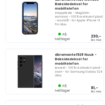
Baksidedeksel for
mobiltelefon
snappfeste - MagSafe-
samsvar - 100 % resirkulert plast
- asurblå - for Apple iPhone 13
Pro Max
På
230,-
nettlager
Eks mva
dbramante1928 Nuuk -
Baksidedeksel for
mobiltelefon
løsvekt - 100 % resirkulert plast -
svart - for Samsung Galaxy S24
Ultra
På
81,-
nettlager
Eks mva