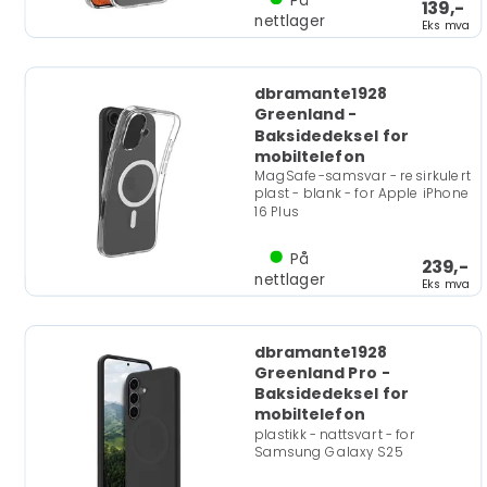
På
139,-
nettlager
Eks mva
dbramante1928
Greenland -
Baksidedeksel for
mobiltelefon
MagSafe-samsvar - resirkulert
plast - blank - for Apple iPhone
16 Plus
På
239,-
nettlager
Eks mva
dbramante1928
Greenland Pro -
Baksidedeksel for
mobiltelefon
plastikk - nattsvart - for
Samsung Galaxy S25