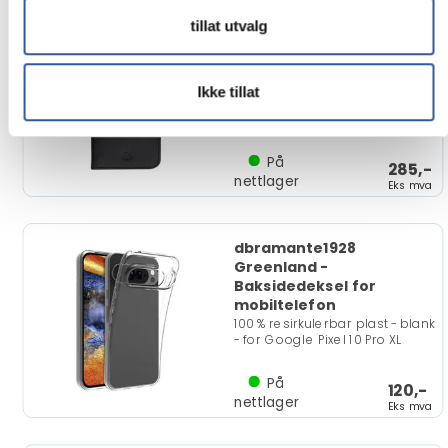
tillat utvalg
dbramante1928
Copenhagen Slim -
Lommebok for
mobiltelefon
Ikke tillat
teksturlær - svart - for Apple
iPhone 14 Plus
På
285,-
nettlager
Eks mva
dbramante1928
Greenland -
Baksidedeksel for
mobiltelefon
100 % resirkulerbar plast - blank
- for Google Pixel 10 Pro XL
På
120,-
nettlager
Eks mva