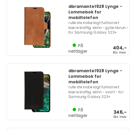
dbramante1928 Lynge -
Lommebok for
mobiltelefon
rullesteinsbelagt fullnarvet
bærekraftig skinn - gyllenbrun -
for Samsung Galaxy S23+
På
404,-
nettlager
Eks mva
dbramante1928 Lynge -
Lommebok for
mobiltelefon
rullesteinsbelagt fullnarvet
bærekraftig skinn - svart - for
Samsung Galaxy S23+
På
346,-
nettlager
Eks mva