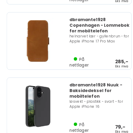
Eks mva
dbramante1928
Copenhagen - Lommebok
for mobiltelefon
helnarvet lær - gyllenbrun - for
Apple iPhone 17 Pro Max
På
285,-
nettlager
Eks mva
dbramante1928 Nuuk -
Baksidedeksel for
mobiltelefon
løsvekt - plastikk - svart - for
Apple iPhone 16
På
79,-
nettlager
Eks mva