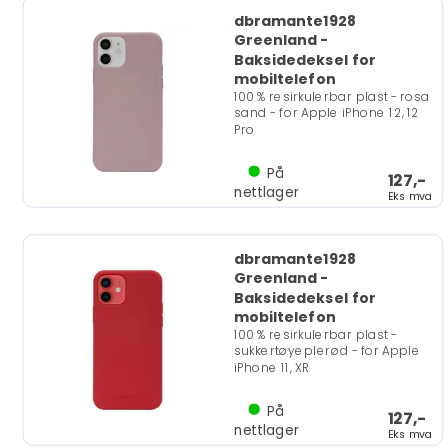
dbramante1928
Greenland -
Baksidedeksel for
mobiltelefon
100 % resirkulerbar plast - rosa
sand - for Apple iPhone 12, 12
Pro
På
127,-
nettlager
Eks mva
dbramante1928
Greenland -
Baksidedeksel for
mobiltelefon
100 % resirkulerbar plast -
sukkertøyeplerød - for Apple
iPhone 11, XR
På
127,-
nettlager
Eks mva