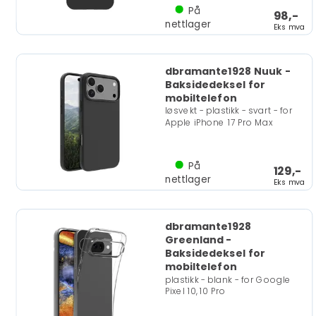
På
98,-
nettlager
Eks mva
dbramante1928 Nuuk -
Baksidedeksel for
mobiltelefon
løsvekt - plastikk - svart - for
Apple iPhone 17 Pro Max
På
129,-
nettlager
Eks mva
dbramante1928
Greenland -
Baksidedeksel for
mobiltelefon
plastikk - blank - for Google
Pixel 10, 10 Pro