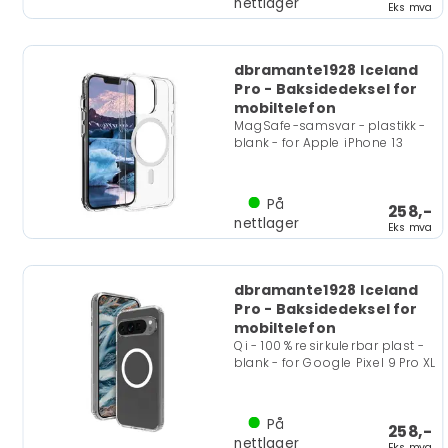
nettlager
Eks mva
dbramante1928 Iceland
Pro - Baksidedeksel for
mobiltelefon
MagSafe-samsvar - plastikk -
blank - for Apple iPhone 13
På
258,-
nettlager
Eks mva
dbramante1928 Iceland
Pro - Baksidedeksel for
mobiltelefon
Qi - 100 % resirkulerbar plast -
blank - for Google Pixel 9 Pro XL
På
258,-
nettlager
Eks mva