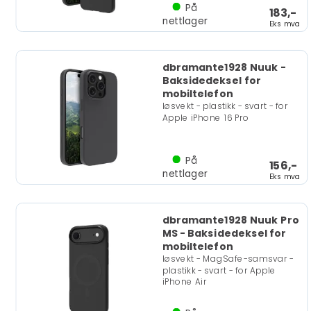
På
183,-
nettlager
Eks mva
dbramante1928 Nuuk -
Baksidedeksel for
mobiltelefon
løsvekt - plastikk - svart - for
Apple iPhone 16 Pro
På
156,-
nettlager
Eks mva
dbramante1928 Nuuk Pro
MS - Baksidedeksel for
mobiltelefon
løsvekt - MagSafe-samsvar -
plastikk - svart - for Apple
iPhone Air