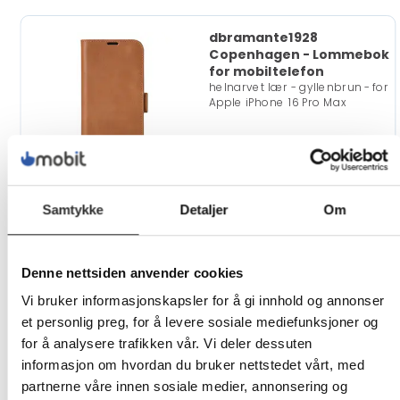
dbramante1928
Copenhagen - Lommebok
for mobiltelefon
helnarvet lær - gyllenbrun - for
Apple iPhone 16 Pro Max
På
399,-
nettlager
Eks mva
Samtykke
Detaljer
Om
dbramante1928
Copenhagen - Lommebok
for mobiltelefon
Denne nettsiden anvender cookies
helnarvet lær - svart - for Apple
iPhone 15 Plus
Vi bruker informasjonskapsler for å gi innhold og annonser
et personlig preg, for å levere sosiale mediefunksjoner og
for å analysere trafikken vår. Vi deler dessuten
På
285,-
informasjon om hvordan du bruker nettstedet vårt, med
nettlager
Eks mva
partnerne våre innen sosiale medier, annonsering og