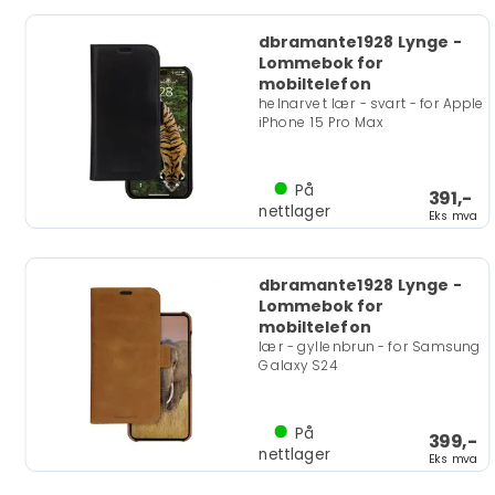
dbramante1928 Lynge -
Lommebok for
mobiltelefon
helnarvet lær - svart - for Apple
iPhone 15 Pro Max
På
391,-
nettlager
Eks mva
dbramante1928 Lynge -
Lommebok for
mobiltelefon
lær - gyllenbrun - for Samsung
Galaxy S24
På
399,-
nettlager
Eks mva