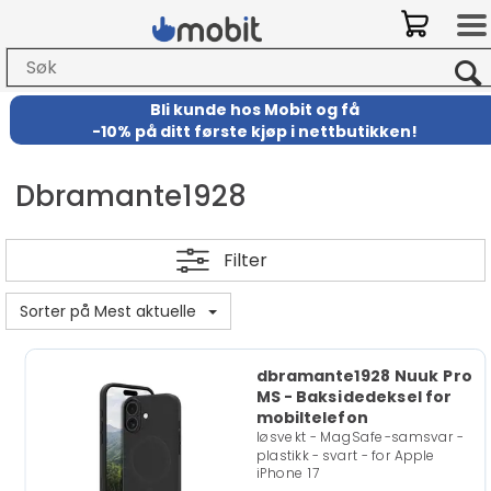
Bli kunde hos Mobit
og
få
-
10% på ditt første kjøp i nettbutikken!
Dbramante1928
Filter
Sorter på Mest aktuelle
dbramante1928 Nuuk Pro
MS - Baksidedeksel for
mobiltelefon
løsvekt - MagSafe-samsvar -
plastikk - svart - for Apple
iPhone 17