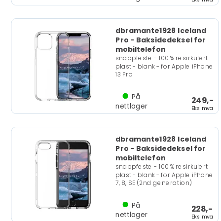
dbramante1928 Iceland
Pro - Baksidedeksel for
mobiltelefon
snappfeste - 100 % resirkulert
plast - blank - for Apple iPhone
13 Pro
På
249,-
nettlager
Eks mva
dbramante1928 Iceland
Pro - Baksidedeksel for
mobiltelefon
snappfeste - 100 % resirkulert
plast - blank - for Apple iPhone
7, 8, SE (2nd generation)
På
228,-
nettlager
Eks mva