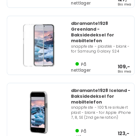
nettlager
Eks mva
dbramante1928
Greenland -
Baksidedeksel for
mobiltelefon
snappfeste - plastikk - blank -
for Samsung Galaxy S24
På
109,-
nettlager
Eks mva
dbramante1928 Iceland -
Baksidedeksel for
mobiltelefon
snappfeste - 100 % resirkulert
plast - blank - for Apple iPhone
7, 8, SE (2nd generation)
På
123,-