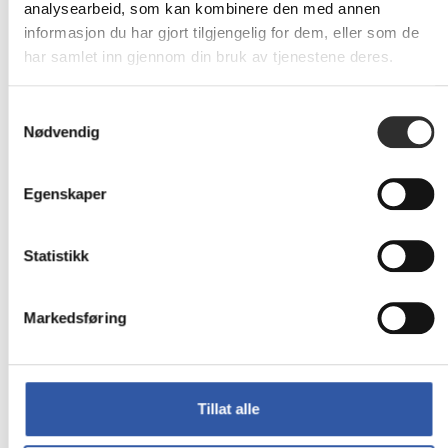
analysearbeid, som kan kombinere den med annen
informasjon du har gjort tilgjengelig for dem, eller som de
dbramante1928
Copenhagen - Lommebok
har samlet inn gjennom din bruk av tjenestene deres.
for mobiltelefon
teksturlær - gyllenbrun - for
Apple iPhone 15 Pro
Samtykkevalg
Nødvendig
På
285,-
nettlager
Eks mva
Egenskaper
dbramante1928
Statistikk
Copenhagen Slim -
Lommebok for
mobiltelefon
Markedsføring
helnarvet lær - svart - for Apple
iPhone 13 mini
På
316,-
nettlager
Tillat alle
Eks mva