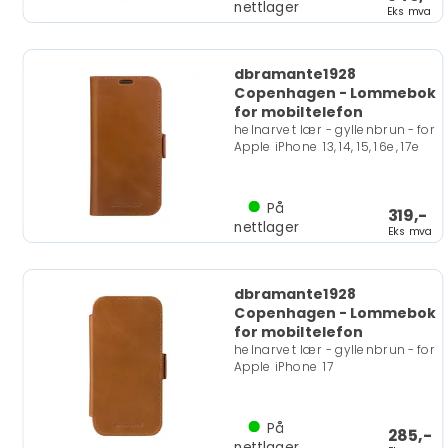
nettlager
Eks mva
dbramante1928
Copenhagen - Lommebok
for mobiltelefon
helnarvet lær - gyllenbrun - for
Apple iPhone 13, 14, 15, 16e, 17e
På
319,-
nettlager
Eks mva
dbramante1928
Copenhagen - Lommebok
for mobiltelefon
helnarvet lær - gyllenbrun - for
Apple iPhone 17
På
285,-
nettlager