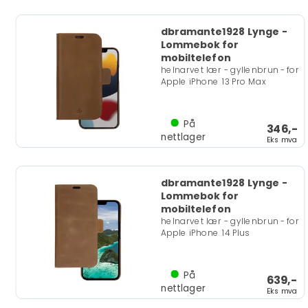
dbramante1928 Lynge -
Lommebok for
mobiltelefon
helnarvet lær - gyllenbrun - for
Apple iPhone 13 Pro Max
På
346,-
nettlager
Eks mva
dbramante1928 Lynge -
Lommebok for
mobiltelefon
helnarvet lær - gyllenbrun - for
Apple iPhone 14 Plus
På
639,-
nettlager
Eks mva