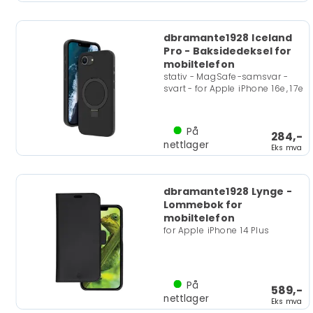
dbramante1928 Iceland
Pro - Baksidedeksel for
mobiltelefon
stativ - MagSafe-samsvar -
svart - for Apple iPhone 16e, 17e
På
284,-
nettlager
Eks mva
dbramante1928 Lynge -
Lommebok for
mobiltelefon
for Apple iPhone 14 Plus
På
589,-
nettlager
Eks mva