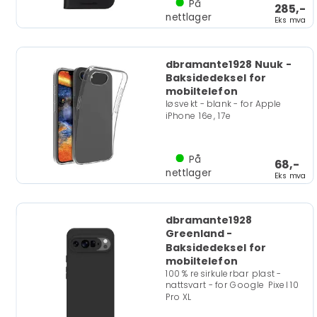
På
285,-
nettlager
Eks mva
dbramante1928 Nuuk -
Baksidedeksel for
mobiltelefon
løsvekt - blank - for Apple
iPhone 16e, 17e
På
68,-
nettlager
Eks mva
dbramante1928
Greenland -
Baksidedeksel for
mobiltelefon
100 % resirkulerbar plast -
nattsvart - for Google Pixel 10
Pro XL