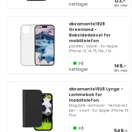
123,-
nettlager
Eks mva
dbramante1928
Greenland -
Baksidedeksel for
mobiltelefon
plastikk - blank - for Apple
iPhone 13, 14, 15, 16e, 17e
På
149,-
nettlager
Eks mva
dbramante1928 Lynge -
Lommebok for
mobiltelefon
MagSafe-samsvar - helnarvet
lær - svart - for Apple iPhone 16
Plus
På
549,-