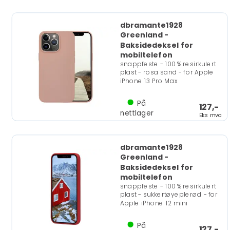
dbramante1928
Greenland -
Baksidedeksel for
mobiltelefon
snappfeste - 100 % resirkulert
plast - rosa sand - for Apple
iPhone 13 Pro Max
På
127,-
nettlager
Eks mva
dbramante1928
Greenland -
Baksidedeksel for
mobiltelefon
snappfeste - 100 % resirkulert
plast - sukkertøyeplerød - for
Apple iPhone 12 mini
På
127,-