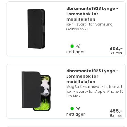
dbramante1928 Lynge -
Lommebok for
mobiltelefon
lær - svart - for Samsung
Galaxy S22+
På
404,-
nettlager
Eks mva
dbramante1928 Lynge -
Lommebok for
mobiltelefon
MagSafe-samsvar - helnarvet
lær - svart - for Apple iPhone 16
Pro Max
På
455,-
nettlager
Eks mva