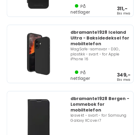
På
311,-
nettlager
Eks mva
dbramante1928 Iceland
Ultra - Baksidedeksel for
mobiltelefon
MagSafe-samsvar - D3O,
plastikk - svart - for Apple
iPhone 16
På
349,-
nettlager
Eks mva
dbramante1928 Bergen -
Lommebok for
mobiltelefon
løsvekt - svart - for Samsung
Galaxy XCover7