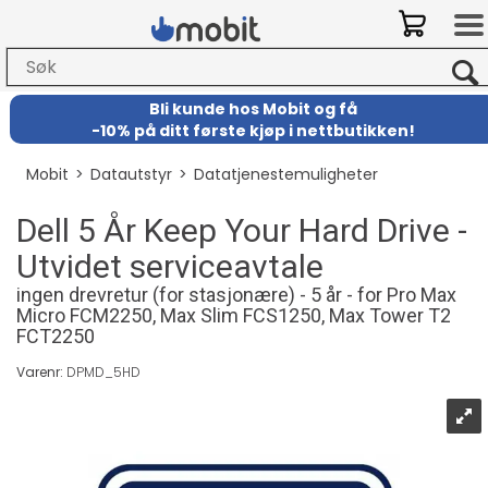
Bli kunde hos Mobit
og
få
-
10% på ditt første kjøp i nettbutikken!
Mobit
>
Datautstyr
>
Datatjenestemuligheter
Dell 5 År Keep Your Hard Drive -
Utvidet serviceavtale
ingen drevretur (for stasjonære) - 5 år - for Pro Max
Micro FCM2250, Max Slim FCS1250, Max Tower T2
FCT2250
Varenr:
DPMD_5HD