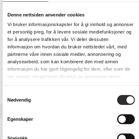
369,-
Eks mva
Denne nettsiden anvender cookies
-
+
Vi bruker informasjonskapsler for å gi innhold og annonser
et personlig preg, for å levere sosiale mediefunksjoner og
LEGG I HANDLEVOGN
for å analysere trafikken vår. Vi deler dessuten
informasjon om hvordan du bruker nettstedet vårt, med
partnerne våre innen sosiale medier, annonsering og
analysearbeid, som kan kombinere den med annen
Nettlager:
100+
informasjon du har gjort tilgjengelig for dem, eller som de
har samlet inn gjennom din bruk av tjenestene deres.
Samtykkevalg
Nødvendig
BESKRIVELSE
Egenskaper
Dell 5 År Keep Your Hard Drive - Utvidet
serviceavtale - ingen drevretur (for stasjonære) - 5 år - for
Statistikk