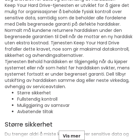
Keep Your Hard Drive-tjenesten er utviklet for å gjøre det
mulig for organisasjoner å beholde fysisk kontroll over
sensitive data, samtidig som de beholder alle fordelene
med Dells begrensede garanti på defekte harddisker.
Normalt må kundene returnere harddisken under den
begrensede garantien til Dell når de mottar en ny harddisk
uten ekstra kostnad. Tjenesten Keep Your Hard Drive
frafaller dette kravet, noe som gir maksimal datakontroll,
sikkerhet og avhendingsalternativer.
Tjenesten Behold harddisken er tilgjengelig når du kjøper
systemet eller når som helst før harddisken svikter, mens
systemet fortsatt er under begrenset garanti. Dell tilbyr
utskifting av harddisken samme dag eller neste virkedag,
avhengig av serviceavtalen.
Større sikkerhet
Fullstendig kontroll
Muliggjøring av samsvar
Avbøtende tiltak
Større sikkerhet
Du trenger aldri å miste kontrollen over sensitive data og
Vis mer