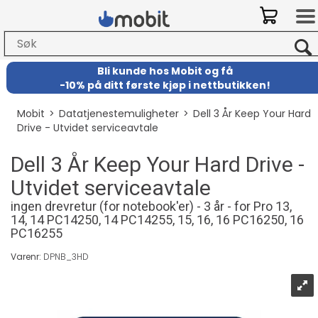
Bli kunde hos Mobit
og
få
-
10% på ditt første kjøp i nettbutikken!
Mobit
>
Datatjenestemuligheter
>
Dell 3 År Keep Your Hard
Drive - Utvidet serviceavtale
Dell 3 År Keep Your Hard Drive -
Utvidet serviceavtale
ingen drevretur (for notebook'er) - 3 år - for Pro 13,
14, 14 PC14250, 14 PC14255, 15, 16, 16 PC16250, 16
PC16255
Varenr:
DPNB_3HD