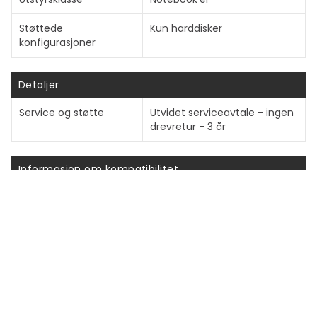
Vis mer
Støttede
Kun harddisker
konfigurasjoner
Detaljer
Service og støtte
Utvidet serviceavtale - ingen
drevretur - 3 år
Informasjon om kompatibilitet
Designet for
Dell Pro 13 Plus PB13250, 13 Plus
PB13255, 13 Premium PA13250,
14 Essential PV14250, 14
Essential PV14255, 14 PC14250,
14 PC14255, 14 Plus PB14250, 14
Plus PB14255, 15 Essential
PV15250, 15 Essential PV15255,
16 PC16250, 16 PC16255, 16 Plus
PB16250, 16 Plus PB16255