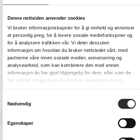
183,-
Eks mva
Denne nettsiden anvender cookies
-
+
Vi bruker informasjonskapsler for å gi innhold og annonser
et personlig preg, for å levere sosiale mediefunksjoner og
for å analysere trafikken vår. Vi deler dessuten
LEGG I HANDLEVOGN
informasjon om hvordan du bruker nettstedet vårt, med
partnerne våre innen sosiale medier, annonsering og
analysearbeid, som kan kombinere den med annen
informasjon du har gjort tilgjengelig for dem, eller som de
Nettlager:
100+
har samlet inn gjennom din bruk av tjenestene deres.
Samtykkevalg
Nødvendig
BESKRIVELSE
Egenskaper
Dell 3 År Keep Your Hard Drive - Utvidet