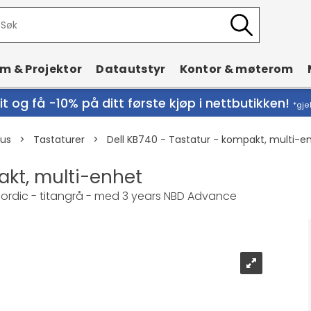
rm & Projektor
Datautstyr
Kontor & møterom
t og få -10% på ditt første kjøp i nettbutikken!
*gje
Mus
>
Tastaturer
>
Dell KB740 - Tastatur - kompakt, multi-e
akt, multi-enhet
 Nordic - titangrå - med 3 years NBD Advance