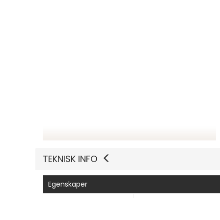
TEKNISK INFO
Egenskaper
Produsentvarenummer
KB740-GY-R-NOR