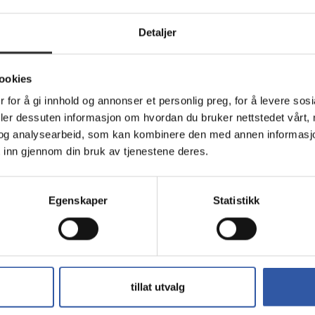
Detaljer
aturet. Den doble RF 2,4 GHz- og Bluetooth 5.0-tilkoblingen gjø
ookies
 for å gi innhold og annonser et personlig preg, for å levere sos
likevel slankt, og gir deg alle tastene du trenger.
deler dessuten informasjon om hvordan du bruker nettstedet vårt,
og analysearbeid, som kan kombinere den med annen informasjon d
 inn gjennom din bruk av tjenestene deres.
 hyppige batteribytter.
Egenskaper
Statistikk
ortabelt. Programmer snarveier for tastaturet og musen, slik at d
tillat utvalg