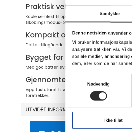
Praktisk veksling
Samtykke
Koble sømløst til opptil tre enheter med dette tast
tilkoblingsmodus-tasten på tastaturet.
Kompakt og bærbart
Denne nettsiden anvender c
Vi bruker informasjonskapsler
Dette stillegående tastaturet er i full størrelse, men 
analysere trafikken vår. Vi 
Bygget for å vare
sosiale medier, annonsering 
dem, eller som de har samlet
Med god batterilevetid slipper du å bekymre deg for
Samtykkevalg
Gjennomtenkt design
Nødvendig
Vipp tastaturet til ønsket vinkel for å skrive komf
foretrekker.
UTVIDET INFORMASJON
Ikke tillat