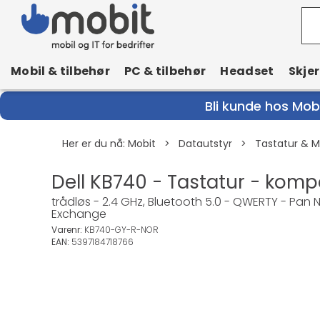
Mobil & tilbehør
PC & tilbehør
Headset
Skje
Bli kunde hos Mobi
Her er du nå:
Mobit
>
Datautstyr
>
Tastatur & 
Dell KB740 - Tastatur - komp
trådløs - 2.4 GHz, Bluetooth 5.0 - QWERTY - Pan
Exchange
Varenr:
KB740-GY-R-NOR
EAN:
5397184718766