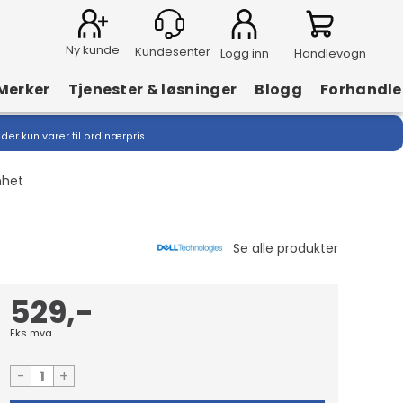
Ny kunde
Logg inn
Handlevogn
Merker
Tjenester & løsninger
Blogg
Forhandle
lder kun varer til ordinærpris
nhet
529,-
Eks mva
-
+