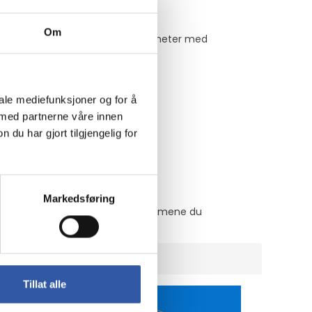
Om
r at du enkelt kan bytte mellom enheter med
iale mediefunksjoner og for å
 med partnerne våre innen
u har gjort tilgjengelig for
Markedsføring
u raskt kan navigere til de programmene du
Tillat alle