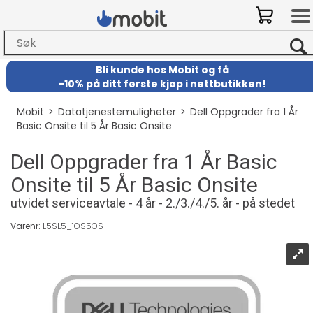
Bli kunde hos Mobit
og
få
-
10% på ditt første kjøp i nettbutikken!
Mobit
>
Datatjenestemuligheter
>
Dell Oppgrader fra 1 År
Basic Onsite til 5 År Basic Onsite
Dell Oppgrader fra 1 År Basic
Onsite til 5 År Basic Onsite
utvidet serviceavtale - 4 år - 2./3./4./5. år - på stedet
Varenr:
L5SL5_1OS5OS