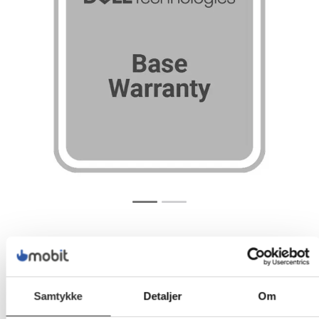
Samtykke
Detaljer
Om
1 357,-