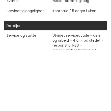
Svartid
Neste forretningsdag
Servicetilgjengelighet
Kontortid / 5 dager i uken
Detaljer
Service og støtte
Utvidet serviceavtale - deler
og arbeid - 4 år - på stedet -
responstid: NBD -
tilgjengelighet kontortid /
Mandag-fredag
Teknisk støtte - rådgivning
via telefon - 4 år -
tilgjengelighet kontortid /
Mandag-fredag
Teknisk støtte - webstøtte -
4 år - tilgjengelighet 24 timer
pr. dag / Mandag-søndag
Teknisk støtte - rådgivning
via e-post - 4 år -
tilgjengelighet kontortid /
Mandag-fredag