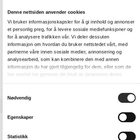
Eks mva
Denne nettsiden anvender cookies
-
+
Vi bruker informasjonskapsler for å gi innhold og annonser
et personlig preg, for å levere sosiale mediefunksjoner og
LEGG I HANDLEVOGN
for å analysere trafikken vår. Vi deler dessuten
informasjon om hvordan du bruker nettstedet vårt, med
partnerne våre innen sosiale medier, annonsering og
analysearbeid, som kan kombinere den med annen
Nettlager:
100+
informasjon du har gjort tilgjengelig for dem, eller som de
har samlet inn gjennom din bruk av tjenestene deres.
Samtykkevalg
Nødvendig
BESKRIVELSE
Egenskaper
Dell Oppgrader fra 1 År Basic Onsite til 5
År Basic Onsite - utvidet serviceavtale - 4 år - 2./3./4./5. år
- på stedet
Statistikk