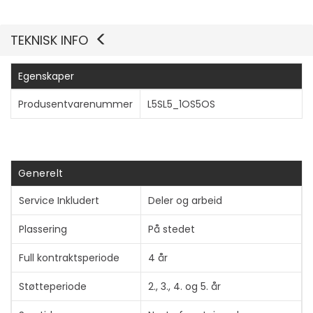
TEKNISK INFO
Egenskaper
Produsentvarenummer
L5SL5_1OS5OS
Generelt
Service Inkludert
Deler og arbeid
Plassering
På stedet
Full kontraktsperiode
4 år
Støtteperiode
2., 3., 4. og 5. år
Vis mer