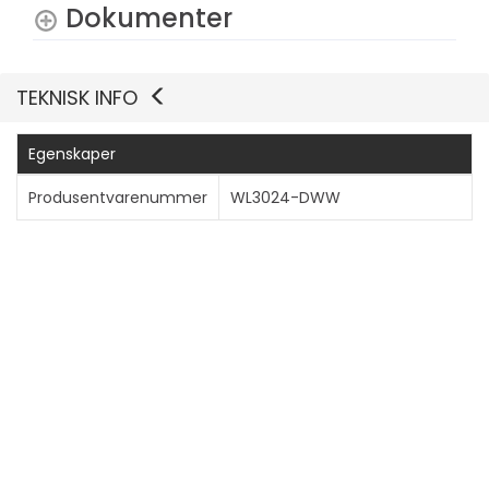
Dokumenter
TEKNISK INFO
Egenskaper
Produsentvarenummer
WL3024-DWW
Generelt
Produkttype
Hodesett - Bluetooth -
trådløs
Kompatibilitet
Mac, Windows
Tilleggsfunksjoner
LED-lys