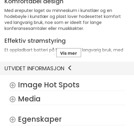
Komfortabel design
Med øreputer laget av minneskum i kunstlær og en
hodebøyle i kunstlær og plast lover hodesettet komfort
ved langvarig bruk, noe som er ideelt for lange
konferansesamtaler eller musikkøkter.
Effektiv strømstyring
Et oppladbart batteri på 500 mAh gir langvarig bruk, med
Vis mer
en rask oppladingstid på bare 2 timer, noe som sikrer at
hodesettet er klart når du er det.
UTVIDET INFORMASJON
Image Hot Spots
Media
Egenskaper