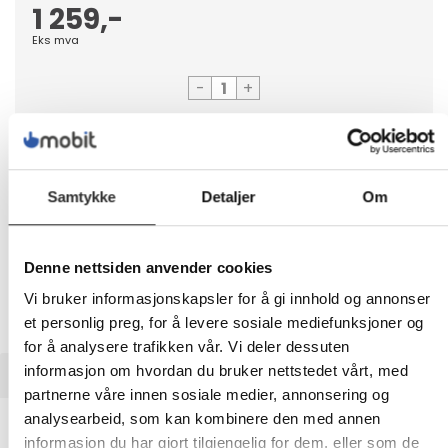
1 259,-
Eks mva
-
+
LEGG I HANDLEVOGN
Samtykke
Detaljer
Om
Nettlager:
20+
Denne nettsiden anvender cookies
Vi bruker informasjonskapsler for å gi innhold og annonser
et personlig preg, for å levere sosiale mediefunksjoner og
for å analysere trafikken vår. Vi deler dessuten
informasjon om hvordan du bruker nettstedet vårt, med
BESKRIVELSE
partnerne våre innen sosiale medier, annonsering og
Dell Wireless Headset WL3024 - Hodesett
analysearbeid, som kan kombinere den med annen
informasjon du har gjort tilgjengelig for dem, eller som de
- on-ear - Bluetooth - trådløs - Certified for Microsoft