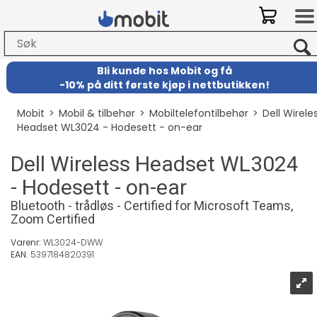
Bli kunde hos Mobit
og
få
-
10% på ditt første kjøp i nettbutikken!
Mobit
>
Mobil & tilbehør
>
Mobiltelefontilbehør
>
Dell Wirele
Headset WL3024 - Hodesett - on-ear
Dell Wireless Headset WL3024
- Hodesett - on-ear
Bluetooth - trådløs - Certified for Microsoft Teams,
Zoom Certified
Varenr:
WL3024-DWW
EAN:
5397184820391