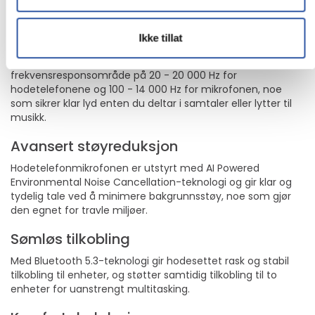
heldagskonferanser.
Eksepsjonell lydklarhet
Ikke tillat
Dells trådløse hodetelefoner WL3024 har et
frekvensresponsområde på 20 - 20 000 Hz for
hodetelefonene og 100 - 14 000 Hz for mikrofonen, noe
som sikrer klar lyd enten du deltar i samtaler eller lytter til
musikk.
Avansert støyreduksjon
Hodetelefonmikrofonen er utstyrt med AI Powered
Environmental Noise Cancellation-teknologi og gir klar og
tydelig tale ved å minimere bakgrunnsstøy, noe som gjør
den egnet for travle miljøer.
Sømløs tilkobling
Med Bluetooth 5.3-teknologi gir hodesettet rask og stabil
tilkobling til enheter, og støtter samtidig tilkobling til to
enheter for uanstrengt multitasking.