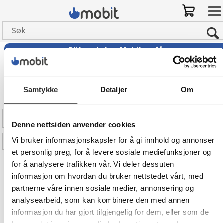
Bli kunde hos Mobit
og
få
-
10% på ditt første kjøp i nettbutikken!
Elatec
Samtykke
Detaljer
Om
Filter
Denne nettsiden anvender cookies
Vi bruker informasjonskapsler for å gi innhold og annonser
Sorter på Mest aktuelle
et personlig preg, for å levere sosiale mediefunksjoner og
for å analysere trafikken vår. Vi deler dessuten
Elatec Reader
informasjon om hvordan du bruker nettstedet vårt, med
Authentication Device -
partnerne våre innen sosiale medier, annonsering og
NFC/RFID-leser
USB - for Lexmark CX622, CX625,
analysearbeid, som kan kombinere den med annen
MX722, MX822, XC4240, XM1246,
informasjon du har gjort tilgjengelig for dem, eller som de
XM3250, XM5365, XM5370,