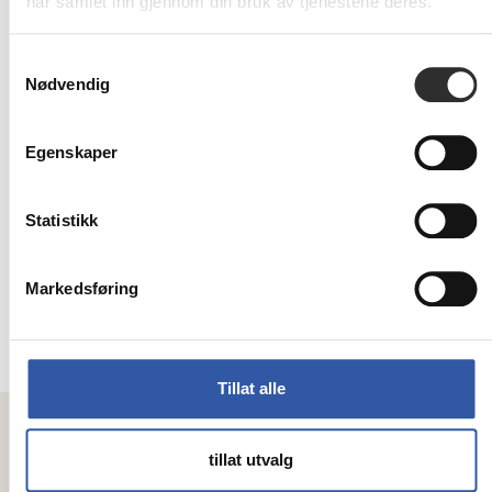
XM7355, XM7370
har samlet inn gjennom din bruk av tjenestene deres.
Ikke
på
2 989,-
Samtykkevalg
nettlager
Eks mva
Nødvendig
Elatec TWN4 MultiTech-P
Egenskaper
LEGIC 42 Kit Bosch-
SPR000264
RFID-leser - USB - for Lexmark
Statistikk
CX622, CX625, MX722, MX822,
XC4240, XM1246, XM3250,
XM5365, XM5370, XM7355,
XM7370
Markedsføring
Ikke
på
3 569,-
nettlager
Eks mva
Tillat alle
tillat utvalg