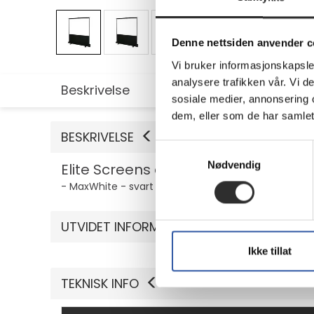
Denne nettsiden anvender c
Vi bruker informasjonskapsler
analysere trafikken vår. Vi 
Beskrivelse
Utvidet informasjon
sosiale medier, annonsering 
dem, eller som de har samlet
BESKRIVELSE
Samtykkevalg
Nødvendig
Elite Screens ezCinema Plus 2 Serie
- MaxWhite - svart
UTVIDET INFORMASJON
Ikke tillat
TEKNISK INFO