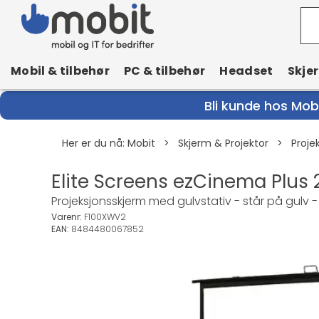
Mobil & tilbehør
PC & tilbehør
Headset
Skje
Bli kunde hos Mobi
Her er du nå:
Mobit
>
Skjerm & Projektor
>
Proje
Elite Screens ezCinema Plus
Projeksjonsskjerm med gulvstativ - står på gulv -
Varenr:
F100XWV2
EAN:
8484480067852