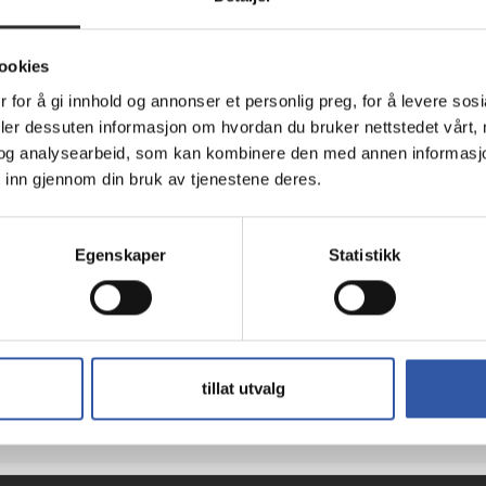
ookies
 for å gi innhold og annonser et personlig preg, for å levere sos
deler dessuten informasjon om hvordan du bruker nettstedet vårt,
Teknisk info
og analysearbeid, som kan kombinere den med annen informasjon d
 inn gjennom din bruk av tjenestene deres.
Egenskaper
Statistikk
s Premium - Projeksjonsskjerm med gulvstativ 
tillat utvalg