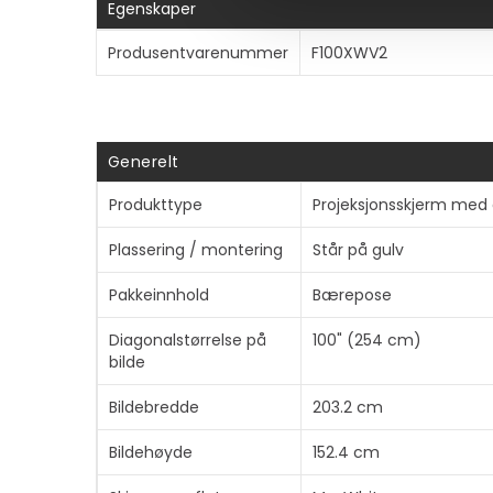
Egenskaper
Produsentvarenummer
F100XWV2
Generelt
Produkttype
Projeksjonsskjerm med 
Plassering / montering
Står på gulv
Pakkeinnhold
Bærepose
Diagonalstørrelse på
100" (254 cm)
bilde
Bildebredde
203.2 cm
Bildehøyde
152.4 cm