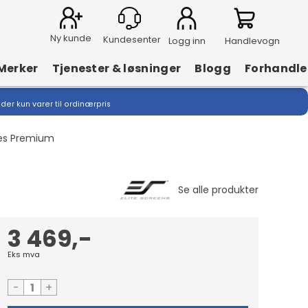
Ny kunde
Logg inn
Handlevogn
Merker
Tjenester & løsninger
Blogg
Forhandle
lder kun varer til ordinærpris
ies Premium
3 469,-
Eks mva
-
+