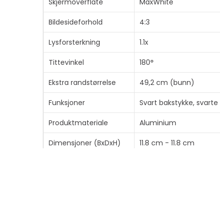
Skjermoverflate
MaxWhite
Bildesideforhold
4:3
Lysforsterkning
1.1x
Tittevinkel
180°
Ekstra randstørrelse
49,2 cm (bunn)
Funksjoner
Svart bakstykke, svart
Produktmateriale
Aluminium
Dimensjoner (BxDxH)
11.8 cm - 11.8 cm
Fraktdimensjoner
234 cm x 20 cm x 20 
(VxDxH) / Vekt
Farge
Svart
INFORMASJON
SNARV