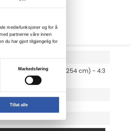
iale mediefunksjoner og for å
 med partnerne våre innen
u har gjort tilgjengelig for
Markedsføring
- står på gulv - 100" (254 cm) - 4:3
Tillat alle