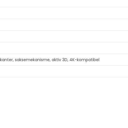
Vis mer
e kanter, saksemekanisme, aktiv 3D, 4K-kompatibel
Vis mer
cm
Vis mer
EIER
FØLG OSS