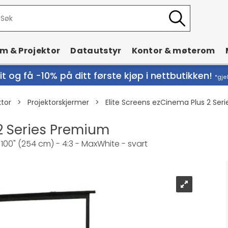
rm & Projektor
Datautstyr
Kontor & møterom
t og få -10% på ditt første kjøp i nettbutikken!
*gje
ktor
>
Projektorskjermer
>
Elite Screens ezCinema Plus 2 Ser
 2 Series Premium
 100" (254 cm) - 4:3 - MaxWhite - svart