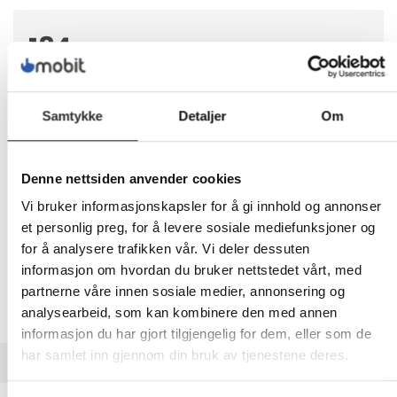
184,-
Eks mva
-
+
Samtykke
Detaljer
Om
LEGG I HANDLEVOGN
Denne nettsiden anvender cookies
Vi bruker informasjonskapsler for å gi innhold og annonser
et personlig preg, for å levere sosiale mediefunksjoner og
Nettlager: Ikke på lager (estimert
12
dager)
for å analysere trafikken vår. Vi deler dessuten
informasjon om hvordan du bruker nettstedet vårt, med
partnerne våre innen sosiale medier, annonsering og
analysearbeid, som kan kombinere den med annen
informasjon du har gjort tilgjengelig for dem, eller som de
har samlet inn gjennom din bruk av tjenestene deres.
BESKRIVELSE