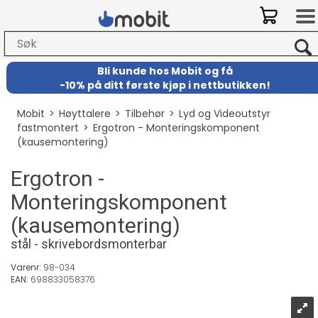
Bli kunde hos Mobit
og
få
-
10% på ditt første kjøp i nettbutikken!
Mobit
>
Høyttalere
>
Tilbehør
>
Lyd og Videoutstyr
fastmontert
>
Ergotron - Monteringskomponent
(kausemontering)
Ergotron -
Monteringskomponent
(kausemontering)
stål - skrivebordsmonterbar
Varenr:
98-034
EAN:
698833058376