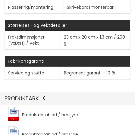
Plassering/montering
Skrivebordsmonterbar
Størrelses- og vektdetaljer
Fraktdimensjoner
23 cm x 20 cm x 1.3 cm / 200
(VxDxH) / Vekt
g
Vis mer
Fabrikantgaranti
Service og støtte
Begrenset garanti - 10 år
PRODUKTARK
Produktdatablad / brosjyre
Produktdatablad / brosjyre