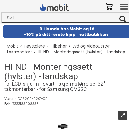
Bli kunde hos Mobit
og
få
-
10% på ditt første kjøp i nettbutikken!
Mobit
>
Høyttalere
>
Tilbehør
>
Lyd og Videoutstyr
fastmontert
>
HI-ND - Monteringssett (hylster) - landskap
HI-ND - Monteringssett
(hylster) - landskap
for LCD-skjerm - svart - skjermstørrelse: 32" -
takmonterbar - for Samsung QM32C
Varenr:
CC3200-0201-02
EAN:
7333183008338