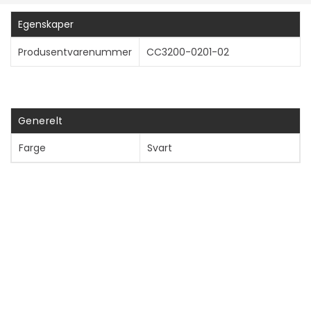
Vis mer
Egenskaper
Produsentvarenummer
CC3200-0201-02
Generelt
Farge
Svart
AV-møbler
Type
Monteringssett
Monteringskomponenter
Hylster
Design
Landskap
Anbefalt bruk
LCD-skjerm