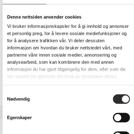
3 116,-
Eks mva
Denne nettsiden anvender cookies
-
+
Vi bruker informasjonskapsler for å gi innhold og annonser
et personlig preg, for å levere sosiale mediefunksjoner og
LEGG I HANDLEVOGN
for å analysere trafikken vår. Vi deler dessuten
informasjon om hvordan du bruker nettstedet vårt, med
partnerne våre innen sosiale medier, annonsering og
analysearbeid, som kan kombinere den med annen
Nettlager: Ikke på lager (estimert
17
dager)
informasjon du har gjort tilgjengelig for dem, eller som de
har samlet inn gjennom din bruk av tjenestene deres.
Samtykkevalg
Nødvendig
BESKRIVELSE
Egenskaper
HI-ND - Monteringssett (hylster) -
landskap - for LCD-skjerm - svart - skjermstørrelse: 32" -