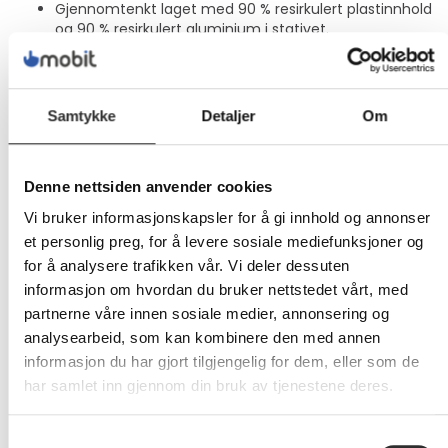
Gjennomtenkt laget med 90 % resirkulert plastinnhold
og 90 % resirkulert aluminium i stativet.
4K UHD-oppløsning
Fortap deg i den fengslende 4K UHD-oppløsningen og de
Samtykke
Detaljer
Om
svært presise detaljene på denne 27-tommers skjermen.
Den pikseltette oppløsningen på 3840 x 2160 utvider
arbeidsområdet og gjør alt innholdet ditt til en
bemerkelsesverdig og virkelighetstro opplevelse.
Denne nettsiden anvender cookies
IPS Black-teknologi
Vi bruker informasjonskapsler for å gi innhold og annonser
et personlig preg, for å levere sosiale mediefunksjoner og
Med IPS Black kan du se flotte bilder fra alle vinkler med
for å analysere trafikken vår. Vi deler dessuten
dypere fargetoner, mørkere skygger og lysere
informasjon om hvordan du bruker nettstedet vårt, med
fremhevinger. Gled deg over et slående kontrastforhold på
2000:1, dobbelt så mye som en tradisjonell IPS, og
partnerne våre innen sosiale medier, annonsering og
ultrabrede visningsvinkler.
analysearbeid, som kan kombinere den med annen
informasjon du har gjort tilgjengelig for dem, eller som de
Suveren fargenøyaktighet
har samlet inn gjennom din bruk av tjenestene deres.
For fargekritiske prosjekter kan du stole på denne Pantone-
validated skjermen med suveren fargenøyaktighet,
Samtykkevalg
oppnådd gjennom streng fargekalibrering på fabrikken som