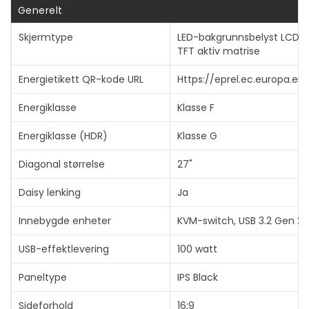
Generelt
Skjermtype
LED-bakgrunnsbelyst LCD-s
TFT aktiv matrise
Energietikett QR-kode URL
Https://eprel.ec.europa.eu
Energiklasse
Klasse F
Energiklasse (HDR)
Klasse G
Diagonal størrelse
27"
Daisy lenking
Ja
Innebygde enheter
KVM-switch, USB 3.2 Gen 2 
USB-effektlevering
100 watt
Paneltype
IPS Black
Sideforhold
16:9