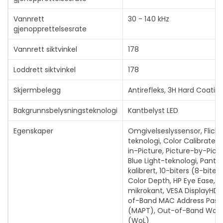
Vannrett
30 - 140 kHz
gjenopprettelsesrate
Vannrett siktvinkel
178
Loddrett siktvinkel
178
Skjermbelegg
Antirefleks, 3H Hard Coating
Bakgrunnsbelysningsteknologi
Kantbelyst LED
Egenskaper
Omgivelseslyssensor, Flicke
teknologi, Color Calibrated,
in-Picture, Picture-by-Pict
Blue Light-teknologi, Panto
kalibrert, 10-biters (8-biter
Color Depth, HP Eye Ease, 4
mikrokant, VESA DisplayHDR
of-Band MAC Address Pass
(MAPT), Out-of-Band Wake
(WoL)