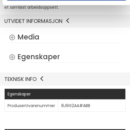
Gpbs og lader enheter opptil 100 W med én enkelt kabel for
et sømløst arbeidsoppsett.
UTVIDET INFORMASJON
Media
Egenskaper
TEKNISK INFO
Egenskaper
Produsentvarenummer
8J9G2AA#ABB
Vis mer