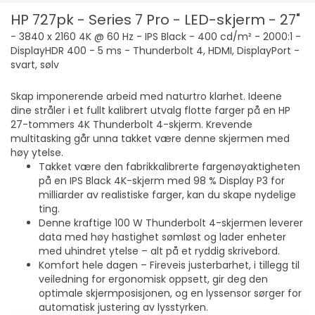
HP 727pk - Series 7 Pro - LED-skjerm - 27"
- 3840 x 2160 4K @ 60 Hz - IPS Black - 400 cd/m² - 2000:1 -
DisplayHDR 400 - 5 ms - Thunderbolt 4, HDMI, DisplayPort -
svart, sølv
Skap imponerende arbeid med naturtro klarhet. Ideene
dine stråler i et fullt kalibrert utvalg flotte farger på en HP
27-tommers 4K Thunderbolt 4-skjerm. Krevende
multitasking går unna takket være denne skjermen med
høy ytelse.
Takket være den fabrikkalibrerte fargenøyaktigheten
på en IPS Black 4K-skjerm med 98 % Display P3 for
milliarder av realistiske farger, kan du skape nydelige
ting.
Denne kraftige 100 W Thunderbolt 4-skjermen leverer
data med høy hastighet sømløst og lader enheter
med uhindret ytelse – alt på et ryddig skrivebord.
Komfort hele dagen – Fireveis justerbarhet, i tillegg til
veiledning for ergonomisk oppsett, gir deg den
optimale skjermposisjonen, og en lyssensor sørger for
automatisk justering av lysstyrken.