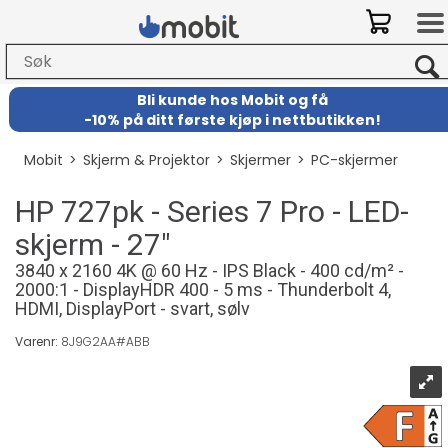
Bli kunde hos Mobit
og
få
-
10% på ditt første kjøp i nettbutikken!
Mobit
>
Skjerm & Projektor
>
Skjermer
>
PC-skjermer
HP 727pk - Series 7 Pro - LED-
skjerm - 27"
3840 x 2160 4K @ 60 Hz - IPS Black - 400 cd/m² -
2000:1 - DisplayHDR 400 - 5 ms - Thunderbolt 4,
HDMI, DisplayPort - svart, sølv
Varenr:
8J9G2AA#ABB