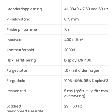
Standardoppløsning
4K 3840 x 2160 ved 60 Hz
Pikselavstand
0.15 mm
Piksler pr. tomme
163
Lysstyrke
400 cd/m²
Kontrastforhold
2000:1
HDR-sertifisering
DisplayHDR 400
Fargestøtte
1,07 milliarder farger
Fargeskala
100% sRGB, 98% DisplayP3
Responstid
5 ms (grått-til-grått med
overstyring)
Loddrett
29 - 60 Hz
gjenopprettelsesrate