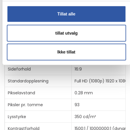
Energiklasse
Klasse C
Tillat alle
Diagonal størrelse
24"
tillat utvalg
Synlig størrelse
23.8"
Innebygde enheter
USB 3.2 Gen 1 hub
Ikke tillat
Paneltype
IPS
Sideforhold
16:9
Standardoppløsning
Full HD (1080p) 1920 x 1080 
Pikselavstand
0.28 mm
Piksler pr. tomme
93
Lysstyrke
350 cd/m²
Kontrastforhold
1500:1 / 10000000:1 (dynami