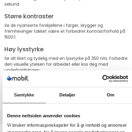
sekund.
Større kontraster
Se de nyanserte forskjellene i farger, skygger og
fremhevinger takket være et forbedret kontrastforhold på
1500:1.
Høy lysstyrke
Se alt klart og tydelig med en lysstyrke på 350 nits. Forbedre
den visuelle ytelsen for arbeidet eller kos deg med
underholdningen.
100 % sRGB-fargespekter
Med 100 % sRGB får du svært nøyaktige farger på skjermen.
Samtykke
Detaljer
Om
Med denne HP-skjermen får du den ideelle
fargegjengivelsen med minimal innsats.
Denne nettsiden anvender cookies
UTVIDET INFORMASJON
Vi bruker informasjonskapsler for å gi innhold og annonser