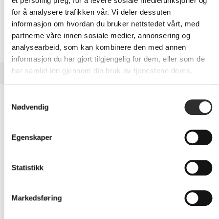
Media
et personlig preg, for å levere sosiale mediefunksjoner og
for å analysere trafikken vår. Vi deler dessuten
informasjon om hvordan du bruker nettstedet vårt, med
Egenskaper
partnerne våre innen sosiale medier, annonsering og
analysearbeid, som kan kombinere den med annen
informasjon du har gjort tilgjengelig for dem, eller som de
har samlet inn gjennom din bruk av tjenestene deres.
TEKNISK INFO
Samtykkevalg
Egenskaper
Nødvendig
Produsentvarenummer
9D9L6A5#ABB
Egenskaper
Generelt
Statistikk
Skjermtype
LED-bakgrunnsbelyst LCD-s
TFT aktiv matrise
Markedsføring
Energietikett QR-kode URL
Https://eprel.ec.europa.eu