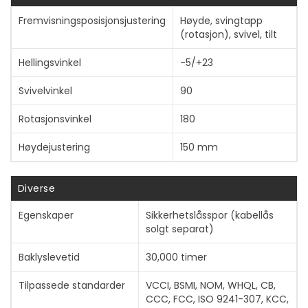
Fremvisningsposisjonsjustering
Høyde, svingtapp
(rotasjon), svivel, tilt
Hellingsvinkel
-5/+23
Svivelvinkel
90
Rotasjonsvinkel
180
Høydejustering
150 mm
Diverse
Egenskaper
Sikkerhetslåsspor (kabellås
solgt separat)
Baklyslevetid
30,000 timer
Tilpassede standarder
VCCI, BSMI, NOM, WHQL, CB,
CCC, FCC, ISO 9241-307, KCC,