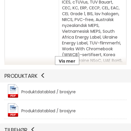
ICES, cTUVus, TUV Bauart,
Vis mer
CEC, KC, ERP, CECP, CEL, EAC,
CEL Grade 1, BIS, lav halogen,
NRCS, PVC-free, Australsk
nyzealandsk MEPS,
Vietnamesisk MEPS, South
Africa Energy Label, Ukraine
Energy Label, TUV-flimmerfri,
Works With Chromebook
(WWCB)-sertifisert, Korea
MEPS, Ukraine NSoC, UAE RoHS,
Vis mer
Ukraine CoC, Eyesafe
Certified 2.0, UAE ECAS
PRODUKTARK
Lokalisering
Engelsk / Europa
Produktdatablad / brosjyre
Sikkerhetssportype
Kensington-sikkerhetsspor
Produktdatablad / brosjyre
Strømforsyning
Inngangsspenning
AC 100-240 V (50/60 Hz)
TILBEHØR