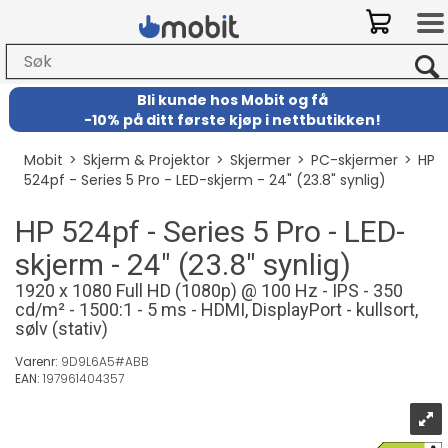
Bli kunde hos Mobit
og
få
-
10% på ditt første kjøp i nettbutikken!
Mobit
>
Skjerm & Projektor
>
Skjermer
>
PC-skjermer
>
HP
524pf - Series 5 Pro - LED-skjerm - 24" (23.8" synlig)
HP 524pf - Series 5 Pro - LED-
skjerm - 24" (23.8" synlig)
1920 x 1080 Full HD (1080p) @ 100 Hz - IPS - 350
cd/m² - 1500:1 - 5 ms - HDMI, DisplayPort - kullsort,
sølv (stativ)
Varenr:
9D9L6A5#ABB
EAN:
197961404357