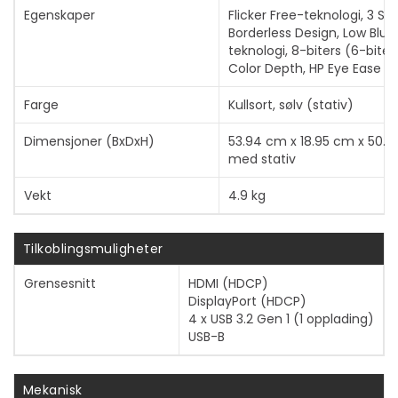
Egenskaper
Flicker Free-teknologi, 3 Sid
Borderless Design, Low Blue
teknologi, 8-biters (6-biter
Color Depth, HP Eye Ease
Farge
Kullsort, sølv (stativ)
Dimensjoner (BxDxH)
53.94 cm x 18.95 cm x 50.3
med stativ
Vekt
4.9 kg
Tilkoblingsmuligheter
Grensesnitt
HDMI (HDCP)
DisplayPort (HDCP)
4 x USB 3.2 Gen 1 (1 opplading)
USB-B
Mekanisk