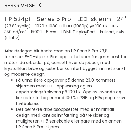
BESKRIVELSE
HP 524pf - Series 5 Pro - LED-skjerm - 24"
(23.8" synlig) - 1920 x 1080 Full HD (1080p) @ 100 Hz - IPS -
350 cd/m² - 1500:1 - 5 ms - HDMI, DisplayPort - kullsort, sølv
(stativ)
Arbeidsdagen blir bedre med en HP Serie 5 Pro 23,8-
tommers FHD-skjerm. Finn oppsettet som fungerer best for
måten du arbeider på, uansett hvor du jobber, med
krystallklart bilde og justerbar komfort bygget inn i et slankt
og moderne design.
Få unna flere oppgaver på denne 23,8-tommers
skjermen med FHD-oppløsning og en
oppdateringsfrekvens på 100 Hz. Opplev levende og
konsistente farger med 100 % sRGB og HPs progressive
hvitbalanse.
Det perfekte arbeidsoppsettet med et minimalt
design med kantløs innfatning på tre sider og
muligheten til å seriekoble eller pare med en annen
HP Serie 5 Pro-skjerm.