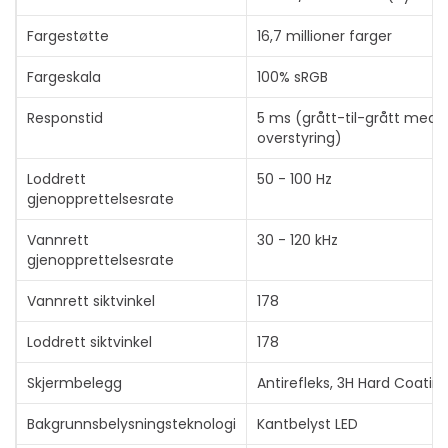
Fargestøtte
16,7 millioner farger
Fargeskala
100% sRGB
Vis mer
Responstid
5 ms (grått-til-grått med
overstyring)
Loddrett
50 - 100 Hz
gjenopprettelsesrate
Vannrett
30 - 120 kHz
gjenopprettelsesrate
Vannrett siktvinkel
178
Loddrett siktvinkel
178
Skjermbelegg
Antirefleks, 3H Hard Coating
Bakgrunnsbelysningsteknologi
Kantbelyst LED