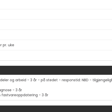
r pr. uke
deler og arbeid - 3 år - på stedet - responstid: NBD - tilgjengel
agnose - 3 år
Vis mer
n fastvareoppdatering - 3 år