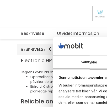
Beskrivelse
Utvidet informasjon
BESKRIVELSE
Electronic HP Care Pack Active Care
Samtykke
Begrens avbrudd med fjernstøtte og praktiske repar
Optimaliser oppetid med prediktiv oppdaging av
Denne nettsiden anvender c
påvirker de ansattes produktivitet.
Vi bruker informasjonskapsler
Bidra til å strømlinjeforme reparasjoner med 
planlegge reparasjon når det passer sluttbruk
analysere trafikken vår. Vi 
sosiale medier, annonsering 
Reliable on-site support
dem, eller som de har samlet