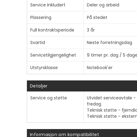
Service Inkludert
Deler og arbeid
Plassering
På stedet
Full kontraktsperiode
3 år
Svartid
Neste forretningsdag
Servicetilgjengelighet
9 timer pr. dag / 5 dage
Utstyrsklasse
Notebook'er
Detaljer
Service og støtte
Utvidet serviceavtale - 
fredag
Teknisk støtte - fjerndi
Teknisk støtte - ekster
Informasjon om kompatibilitet