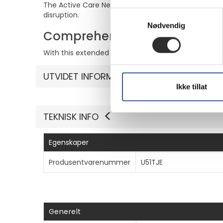
The Active Care Next Business Day Hardware Support
Samtykkevalg
disruption.
Nødvendig
Comprehensive service cove
With this extended service agreement, both parts a
UTVIDET INFORMASJON
Ikke tillat
TEKNISK INFO
Egenskaper
Produsentvarenummer
U51TJE
Generelt