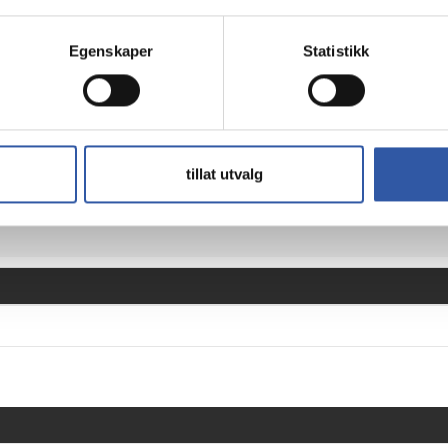
 offers professional on-site service to quickly address any har
Egenskaper
Statistikk
rage
nd labor are included, providing support for repairs and maint
tillat utvalg