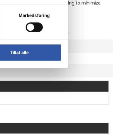
dware issues that may arise, helping to minimize
Markedsføring
enance without unexpected costs.
Tillat alle