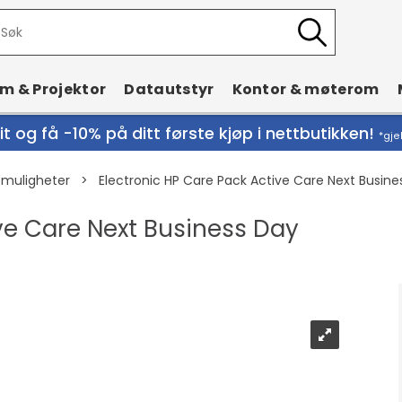
rm & Projektor
Datautstyr
Kontor & møterom
t og få -10% på ditt første kjøp i nettbutikken!
*gje
emuligheter
>
Electronic HP Care Pack Active Care Next Busin
ve Care Next Business Day