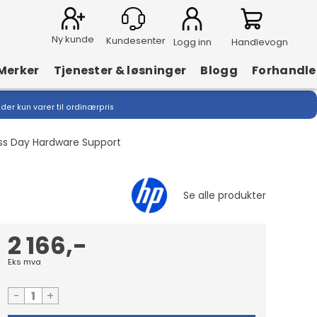
Ny kunde
Logg inn
Handlevogn
Merker
Tjenester & løsninger
Blogg
Forhandle
lder kun varer til ordinærpris
ess Day Hardware Support
2 166,-
Eks mva
-
+