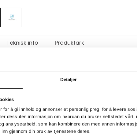
Teknisk info
Produktark
 Next Business Day Hardware Support - utvide
Detaljer
asjoner på stedet – alt takket være AI-drevet prediktiv problem
 enhetsproblemer og varsler til sluttbrukere. Identifiser nødven
ookies
 for å gi innhold og annonser et personlig preg, for å levere sos
automatisert saksopprettelse som åpner en sak når et problem b
eren.
deler dessuten informasjon om hvordan du bruker nettstedet vårt,
og analysearbeid, som kan kombinere den med annen informasjon d
 inn gjennom din bruk av tjenestene deres.