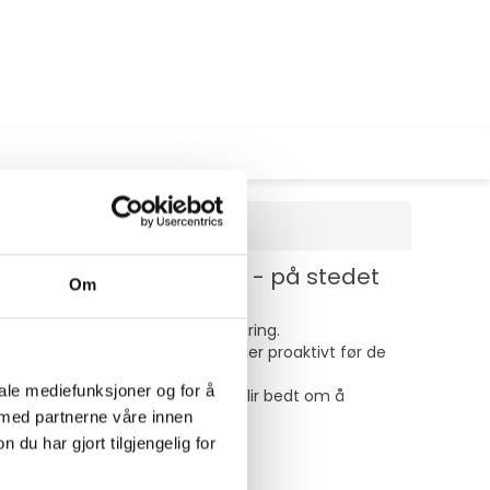
t serviceavtale - 3 år - på stedet
Om
deteksjon, varsler og automatisering.
dige reparasjoner og utskiftninger proaktivt før de
iale mediefunksjoner og for å
lir oppdaget, og IT-avdelingen blir bedt om å
 med partnerne våre innen
u har gjort tilgjengelig for