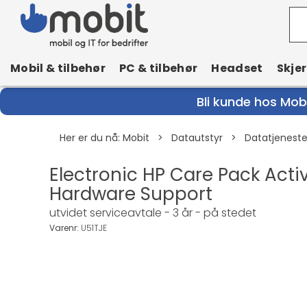
Mobil & tilbehør
PC & tilbehør
Headset
Skje
Bli kunde hos Mobi
Her er du nå:
Mobit
>
Datautstyr
>
Datatjenest
Electronic HP Care Pack Acti
Hardware Support
utvidet serviceavtale - 3 år - på stedet
Varenr:
U51TJE