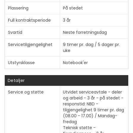
Plassering
På stedet
Full kontraktsperiode
3 år
Vis mer
Svartid
Neste forretningsdag
Servicetilgjengelighet
9 timer pr. dag / 5 dager pr.
uke
Utstyrsklasse
Notebook'er
Detaljer
Service og støtte
Utvidet serviceavtale - deler
og arbeid - 3 år - på stedet -
responstid: NBD -
tilgjengelighet 9 timer pr. dag
(08.00 - 17.00) / Mandag-
fredag
Teknisk støtte -