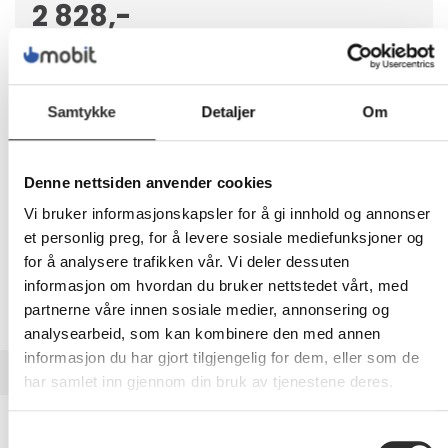
2 828,-
Eks mva
-
+
Samtykke
Detaljer
Om
LEGG I HANDLEVOGN
Denne nettsiden anvender cookies
Vi bruker informasjonskapsler for å gi innhold og annonser
Nettlager:
100+
et personlig preg, for å levere sosiale mediefunksjoner og
for å analysere trafikken vår. Vi deler dessuten
informasjon om hvordan du bruker nettstedet vårt, med
partnerne våre innen sosiale medier, annonsering og
analysearbeid, som kan kombinere den med annen
informasjon du har gjort tilgjengelig for dem, eller som de
BESKRIVELSE
har samlet inn gjennom din bruk av tjenestene deres.
Electronic HP Care Pack Active Care Next
Samtykkevalg
Business Day Hardware Support - utvidet serviceavtale - 3