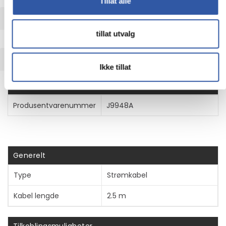
Tillat alle
UTVIDET INFORMASJON
tillat utvalg
TEKNISK INFO
Ikke tillat
Egenskaper
Produsentvarenummer
J9948A
Generelt
Type
Strømkabel
Kabel lengde
2.5 m