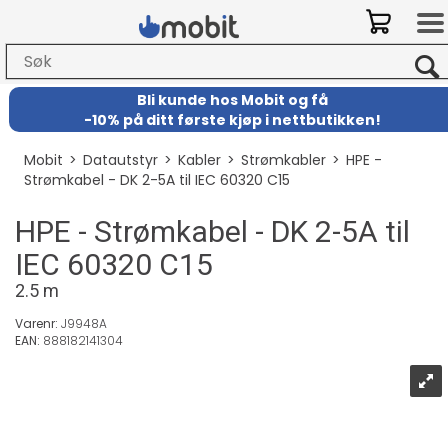
Bli kunde hos Mobit
og
få
-
10% på ditt første kjøp i nettbutikken!
Mobit
>
Datautstyr
>
Kabler
>
Strømkabler
>
HPE -
Strømkabel - DK 2-5A til IEC 60320 C15
HPE - Strømkabel - DK 2-5A til
IEC 60320 C15
2.5 m
Varenr:
J9948A
EAN:
888182141304