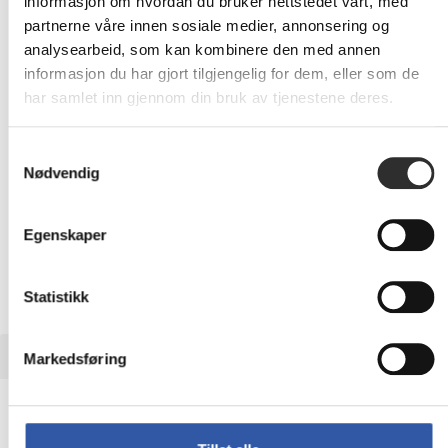
733,-
informasjon om hvordan du bruker nettstedet vårt, med
Eks mva
partnerne våre innen sosiale medier, annonsering og
analysearbeid, som kan kombinere den med annen
-
+
informasjon du har gjort tilgjengelig for dem, eller som de
har samlet inn gjennom din bruk av tjenestene deres.
LEGG I HANDLEVOGN
Samtykkevalg
Nødvendig
Nettlager: Ikke på lager (estimert
12
dager)
Egenskaper
Statistikk
BESKRIVELSE
Markedsføring
HPE - Strømkabel - DK 2-5A til IEC 60320
C15 - 2.5 m