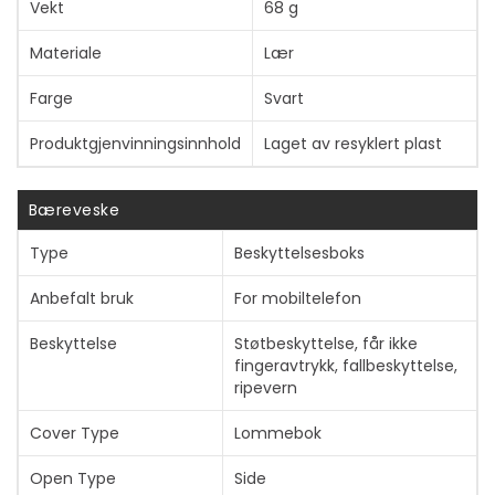
Vekt
68 g
Materiale
Lær
Farge
Svart
Produktgjenvinningsinnhold
Laget av resyklert plast
Bæreveske
Type
Beskyttelsesboks
Anbefalt bruk
For mobiltelefon
Beskyttelse
Støtbeskyttelse, får ikke
fingeravtrykk, fallbeskyttelse,
ripevern
Cover Type
Lommebok
Vis mer
Open Type
Side