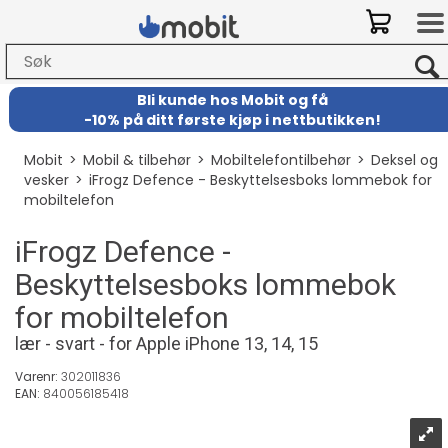
Bli kunde hos Mobit
og
få
-
10% på ditt første kjøp i nettbutikken!
Mobit
>
Mobil & tilbehør
>
Mobiltelefontilbehør
>
Deksel og
vesker
>
iFrogz Defence - Beskyttelsesboks lommebok for
mobiltelefon
iFrogz Defence -
Beskyttelsesboks lommebok
for mobiltelefon
lær - svart - for Apple iPhone 13, 14, 15
Varenr:
302011836
EAN:
840056185418