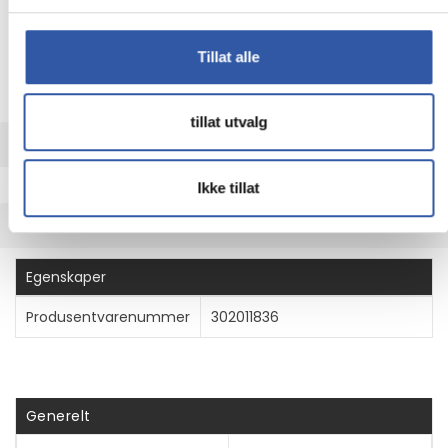
iFrogz Defence - Beskyttelsesboks
lommebok for mobiltelefon - lær - svart - for Apple iPhone
13, 14, 15
Tillat alle
Pålitelig beskyttelse, lettvekts design.
tillat utvalg
UTVIDET INFORMASJON
Ikke tillat
TEKNISK INFO
Egenskaper
Produsentvarenummer
302011836
Generelt