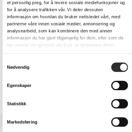
et personlig preg, for å levere sosiale mediefunksjoner og
for å analysere trafikken vår. Vi deler dessuten
144,-
informasjon om hvordan du bruker nettstedet vårt, med
Eks mva
partnerne våre innen sosiale medier, annonsering og
analysearbeid, som kan kombinere den med annen
-
+
informasjon du har gjort tilgjengelig for dem, eller som de
har samlet inn gjennom din bruk av tjenestene deres.
LEGG I HANDLEVOGN
Samtykkevalg
Nødvendig
Nettlager:
20+
Egenskaper
Statistikk
BESKRIVELSE
Markedsføring