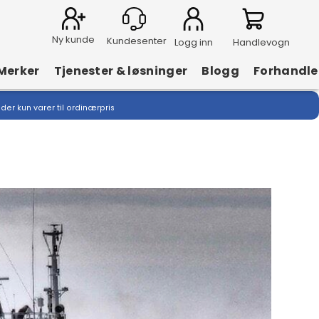
Ny kunde
Logg inn
Handlevogn
Merker
Tjenester & løsninger
Blogg
Forhandle
lder kun varer til ordinærpris