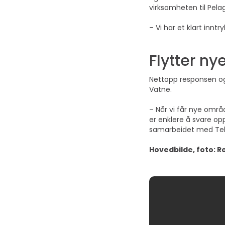
virksomheten til Pelag
– Vi har et klart innt
Flytter ny
Nettopp responsen og 
Vatne.
– Når vi får nye områd
er enklere å svare op
samarbeidet med Telen
Hovedbilde, foto: R