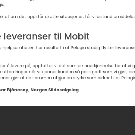
ia.
rykk at om det oppstår akutte situasjoner, får vi bistand umiddelba
e leveranser til Mobit
hjelpsomheten har resultert i at Pelagia stadig flytter leveranse
er å levere på, oppfatter vi det som en anerkjennelse for at vi g
p utfordringer når vi kjenner kunden så pass godt som vi gjør, s
or gjør at de sammen utgjør en styrke som bidrar til at Pelagia 
oar Bjånesøy, Norges Sildesalgslag