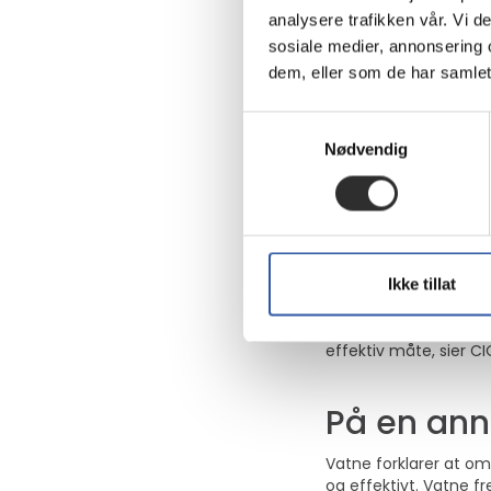
selv betale mellomleg
analysere trafikken vår. Vi 
sosiale medier, annonsering 
– Dette gjør at ansatt
dem, eller som de har samlet
mobiltelefonen de sel
Samtykkevalg
Konsulent
Nødvendig
Han forteller videre
justere datapakker, o
Det gis dessuten oppl
skussmål.
Ikke tillat
– Mobit Ålesund er en
effektiv måte, sier CI
På en ann
Vatne forklarer at om
og effektivt. Vatne f