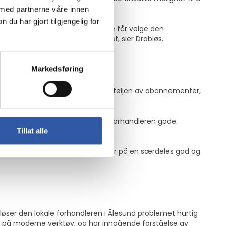
 med partnerne våre innen
u har gjort tilgjengelig for
obilpolicy i tillegg til at ansatte får velge den
tet som igjen gir en miljøgevinst, sier Drabløs.
Markedsføring
g tjenester, som å rydde i porteføljen av abonnementer,
tøy. Hos Pelagia får den lokale forhandleren gode
Tillat alle
pe oss med å løse våre utfordringer på en særdeles god og
øser den lokale forhandleren i Ålesund problemet hurtig
ke på moderne verktøy, og har inngående forståelse av