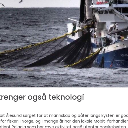
trenger også teknologi
Mobit Ålesund sørget for at mannskap og båter langs kysten er 
for fiskeri i Norge, og i mange år har den lokale Mobit-forhan
tjent Pelagia som har mye aktivitet også utenfor norskekysten.