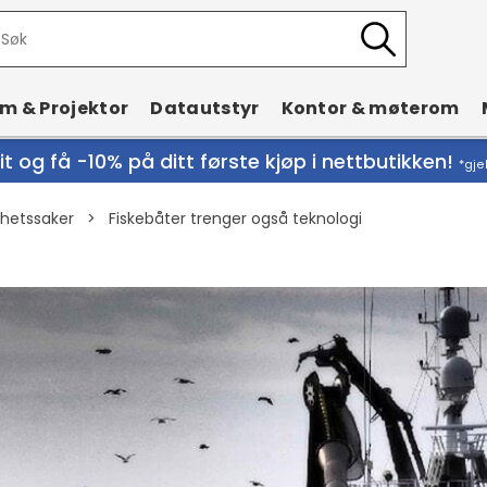
rm & Projektor
Datautstyr
Kontor & møterom
t og få -10% på ditt første kjøp i nettbutikken!
*gje
hetssaker
>
Fiskebåter trenger også teknologi