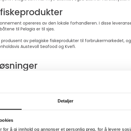
 fiskeprodukter
nnement opereres av den lokale forhandleren. I disse levera
åtene til Pelagia er til sjøs.
 produsent av pelagiske fiskeprodukter til forbrukermarkedet, og l
enholdsvis Austevoll Seafood og Kvefi.
øsninger
daglig leder i Mobit Ålesund, peker på at det er viktig at skipe
heter på nettdekning som de har hjemme på land. I tillegg til 
nnement til medarbeiderne i Pelagia. Samarbeidet har vart i mer
r i Norge har koordinert innkjøp av telefoner til Mobit Ålesund ved 
Detaljer
agia har kontroll og oversikt over mobilparken, og muliggjør at a
cy
ookies
 for å gi innhold og annonser et personlig preg, for å levere sos
 ønsker seg en toppmodell og dermed mobiltelefoner utover det