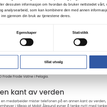
get direkte til Mobit Ålesund.
deler dessuten informasjon om hvordan du bruker nettstedet vårt,
og analysearbeid, som kan kombinere den med annen informasjon d
e får større frihet, og Pelagia har forutsigbare kostnader. En god m
 inn gjennom din bruk av tjenestene deres.
v ønsker gjør at levetiden på telefoner er lengre enn gjennomsnit
bistand
Egenskaper
Statistikk
 at Mobit Ålesund yter konsulentbistand omkring abonnementer o
g oversikt over ubrukte SIM-kort.
æring og bistand på sentralbordtjenester og administrasjonsverk
tillat utvalg
 leverandør som er serviceorientert og setter alt inn på å hjel
O Frode Frode Vatne i Pelagia.
en kant av verden
 en medarbeider mister telefonen på en annen kant av verden, l
remhever i tillegg at Mobit Ålesund evner å tenke nytt med tan