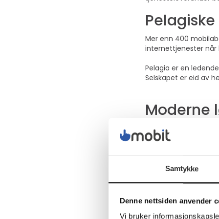
Pelagiske
Mer enn 400 mobilabo
internettjenester når b
Pelagia er en ledende
Selskapet er eid av h
Moderne l
Bjørn Espen Drabløs, 
forventer samme mulig
mobiltelefoner og abo
Pelagia sine avdelinge
Samtykke
tjeneste
mPort
at Pel
Mobilpoli
Denne nettsiden anvender c
Vi bruker informasjonskapsler
For medarbeidere som