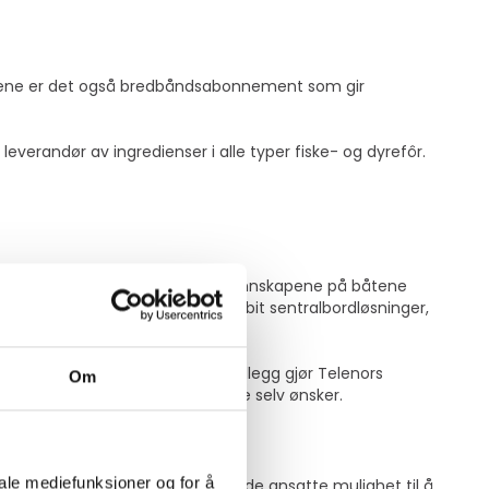
nsene er det også bredbåndsabonnement som gir
everandør av ingredienser i alle typer fiske- og dyrefôr.
ne har gode bredbåndsløsninger. Mannskapene på båtene
bredbånd på skipene, leverer Mobit sentralbordløsninger,
 enn ti år.
bruk av Mobit sin nettbutikk. I tillegg gjør Telenors
Om
nsatte kan kjøpe den modellen de selv ønsker.
iale mediefunksjoner og for å
 som arbeidsgiver dekker, får de ansatte mulighet til å