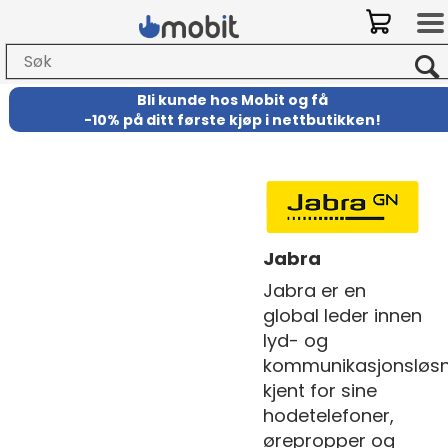
Bli kunde hos Mobit
og
få
-
10% på ditt første kjøp i nettbutikken!
Jabra
Jabra er en
global leder innen
lyd- og
kommunikasjonsløsn
kjent for sine
hodetelefoner,
ørepropper og