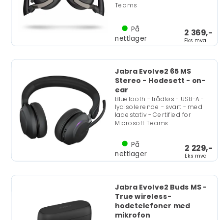
Teams
På
2 369,-
nettlager
Eks mva
Jabra Evolve2 65 MS
Stereo - Hodesett - on-
ear
Bluetooth - trådløs - USB-A -
lydisolerende - svart - med
ladestativ - Certified for
Microsoft Teams
På
2 229,-
nettlager
Eks mva
Jabra Evolve2 Buds MS -
True wireless-
hodetelefoner med
mikrofon