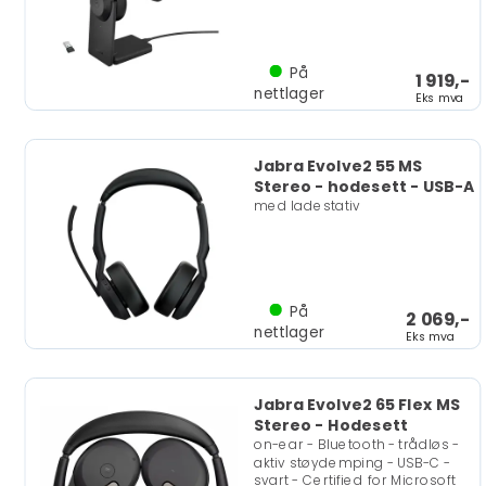
På
1 919,-
nettlager
Eks mva
Jabra Evolve2 55 MS
Stereo - hodesett - USB-A
med ladestativ
På
2 069,-
nettlager
Eks mva
Jabra Evolve2 65 Flex MS
Stereo - Hodesett
on-ear - Bluetooth - trådløs -
aktiv støydemping - USB-C -
svart - Certified for Microsoft