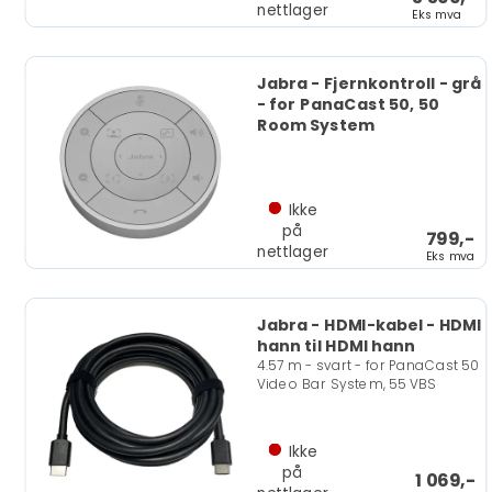
nettlager
Eks mva
Jabra - Fjernkontroll - grå
- for PanaCast 50, 50
Room System
Ikke
på
799,-
nettlager
Eks mva
Jabra - HDMI-kabel - HDMI
hann til HDMI hann
4.57 m - svart - for PanaCast 50
Video Bar System, 55 VBS
Ikke
på
1 069,-