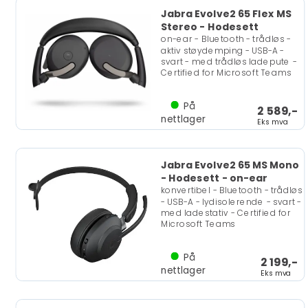
Jabra Evolve2 65 Flex MS
Stereo - Hodesett
on-ear - Bluetooth - trådløs -
aktiv støydemping - USB-A -
svart - med trådløs ladepute -
Certified for Microsoft Teams
På
2 589,-
nettlager
Eks mva
Jabra Evolve2 65 MS Mono
- Hodesett - on-ear
konvertibel - Bluetooth - trådløs
- USB-A - lydisolerende - svart -
med ladestativ - Certified for
Microsoft Teams
På
2 199,-
nettlager
Eks mva