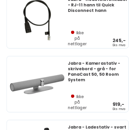
- RJ-11 hann til Quick
Disconnect hann
Ikke
på
245,-
nettlager
Eks mva
Jabra - Kamerastativ -
skrivebord - grå - for
PanaCast 50, 50 Room
System
Ikke
på
919,-
nettlager
Eks mva
Jabra - Ladestativ - svart