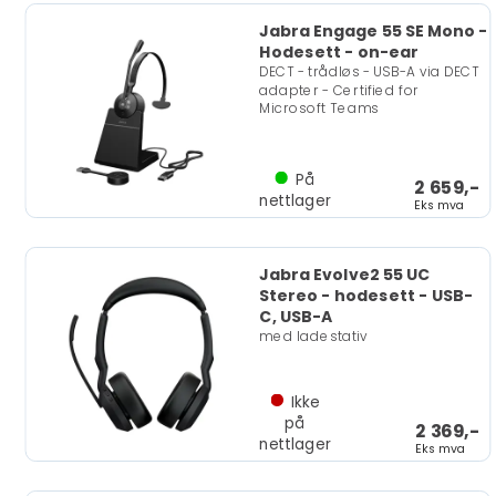
Jabra Engage 55 SE Mono -
Hodesett - on-ear
DECT - trådløs - USB-A via DECT
adapter - Certified for
Microsoft Teams
På
2 659,-
nettlager
Eks mva
Jabra Evolve2 55 UC
Stereo - hodesett - USB-
C, USB-A
med ladestativ
Ikke
på
2 369,-
nettlager
Eks mva