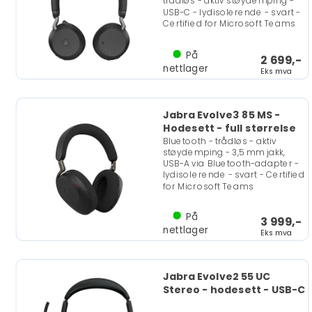
trådløs - aktiv støydemping -
USB-C - lydisolerende - svart -
Certified for Microsoft Teams
På
2 699,-
nettlager
Eks mva
Jabra Evolve3 85 MS -
Hodesett - full størrelse
Bluetooth - trådløs - aktiv
støydemping - 3,5 mm jakk,
USB-A via Bluetooth-adapter -
lydisolerende - svart - Certified
for Microsoft Teams
På
3 999,-
nettlager
Eks mva
Jabra Evolve2 55 UC
Stereo - hodesett - USB-C