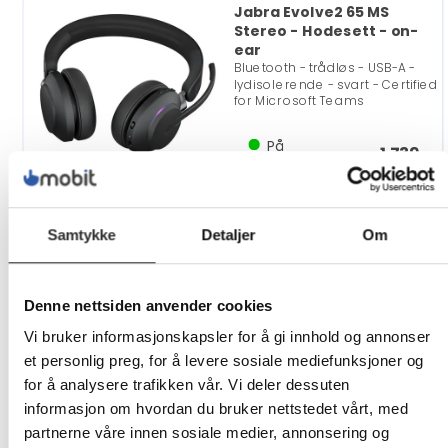
Jabra Evolve2 65 MS
Stereo - Hodesett - on-
ear
Bluetooth - trådløs - USB-A -
lydisolerende - svart - Certified
for Microsoft Teams
På
1 739,-
nettlager
Eks mva
Jabra Evolve2 Buds MS -
Samtykke
Detaljer
Om
True wireless-
hodetelefoner med
mikrofon
Denne nettsiden anvender cookies
i øret - Bluetooth - aktiv
støydemping - USB-C via
Vi bruker informasjonskapsler for å gi innhold og annonser
Bluetooth-adapter -
lydisolerende - svart - Certified
et personlig preg, for å levere sosiale mediefunksjoner og
for Microsoft Teams
for å analysere trafikken vår. Vi deler dessuten
informasjon om hvordan du bruker nettstedet vårt, med
På
2 699,-
partnerne våre innen sosiale medier, annonsering og
nettlager
Eks mva