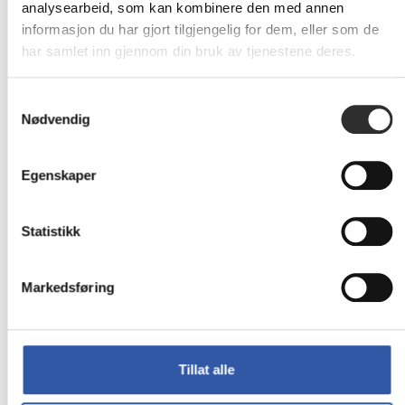
analysearbeid, som kan kombinere den med annen
informasjon du har gjort tilgjengelig for dem, eller som de
Jabra Evolve3 75 UC -
har samlet inn gjennom din bruk av tjenestene deres.
Hodesett - on-ear -
Bluetooth
Samtykkevalg
trådløs - aktiv støydemping -
USB-A via Bluetooth-adapter -
Nødvendig
svart - UC-sertifisert, Zoom
Certified, Google Meet
Certified
Egenskaper
På
3 279,-
nettlager
Eks mva
Statistikk
Jabra PanaCast U30 -
Markedsføring
Konferansekamera -
Certified for Microsoft
Teams Rooms, Certified
for Zoom Rooms
power adapter included
Tillat alle
På