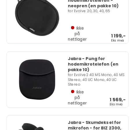
hodemikrotelefon -
neopren (en pakke 10)
for Evolve 20, 30, 40, 65
Ikke
på
1 199,-
nettlager
Eks mva
Jabra - Pung for
hodemikrotelefon (en
pakke 10)
for Evolve2 40 MS Mono, 40 MS
Stereo, 40 UC Mono, 40 UC
Stereo
Ikke
på
1 569,-
nettlager
Eks mva
Jabra - Skumdeksel for
mikrofon - for BIZ 2300,