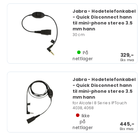
Jabra - Hodetelefonkabel
- Quick Disconnect hann
til mini-phone stereo 3.5
mm hann
30 cm
På
329,-
nettlager
Eks mva
Jabra - Hodetelefonkabel
- Quick Disconnect hann
til mini-phone stereo 3.5
mm hann
for Alcatel 8 Series IPTouch
4038, 4068
Ikke
på
445,-
nettlager
Eks mva