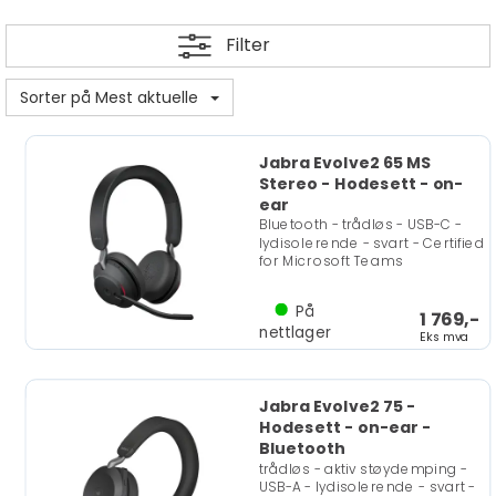
Filter
Sorter på Mest aktuelle
Jabra Evolve2 65 MS
Stereo - Hodesett - on-
ear
Bluetooth - trådløs - USB-C -
lydisolerende - svart - Certified
for Microsoft Teams
På
1 769,-
nettlager
Eks mva
Jabra Evolve2 75 -
Hodesett - on-ear -
Bluetooth
trådløs - aktiv støydemping -
USB-A - lydisolerende - svart -