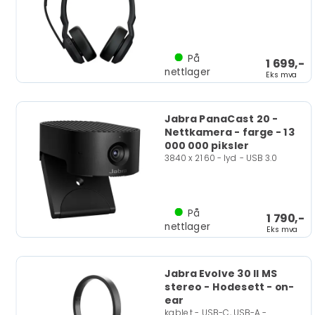
På
1 699,-
nettlager
Eks mva
Jabra PanaCast 20 -
Nettkamera - farge - 13
000 000 piksler
3840 x 2160 - lyd - USB 3.0
På
1 790,-
nettlager
Eks mva
Jabra Evolve 30 II MS
stereo - Hodesett - on-
ear
kablet - USB-C, USB-A -