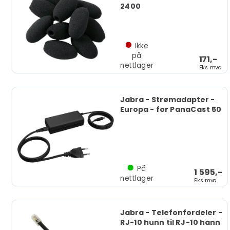
2400
Ikke
på
171,-
nettlager
Eks mva
Jabra - Strømadapter -
Europa - for PanaCast 50
På
1 595,-
nettlager
Eks mva
Jabra - Telefonfordeler -
RJ-10 hunn til RJ-10 hann