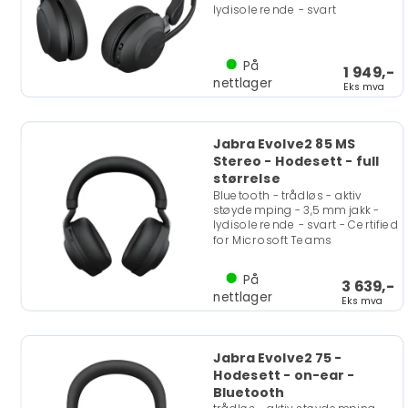
lydisolerende - svart
På
1 949,-
nettlager
Eks mva
Jabra Evolve2 85 MS
Stereo - Hodesett - full
størrelse
Bluetooth - trådløs - aktiv
støydemping - 3,5 mm jakk -
lydisolerende - svart - Certified
for Microsoft Teams
På
3 639,-
nettlager
Eks mva
Jabra Evolve2 75 -
Hodesett - on-ear -
Bluetooth