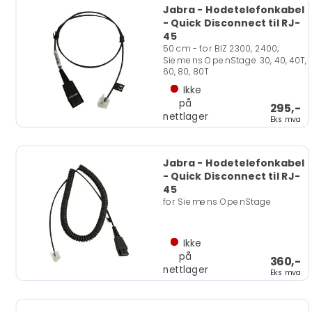
Jabra - Hodetelefonkabel
- Quick Disconnect til RJ-
45
50 cm - for BIZ 2300, 2400;
Siemens OpenStage 30, 40, 40T,
60, 80, 80T
Ikke
på
295,-
nettlager
Eks mva
Jabra - Hodetelefonkabel
- Quick Disconnect til RJ-
45
for Siemens OpenStage
Ikke
på
360,-
nettlager
Eks mva