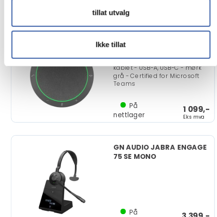
7 499,-
nettlager
Eks mva
tillat utvalg
Jabra Speak2 40 MS -
Ikke tillat
Høyttalende håndfri
telefon
kablet - USB-A, USB-C - mørk
grå - Certified for Microsoft
Teams
På
1 099,-
nettlager
Eks mva
GN AUDIO JABRA ENGAGE
75 SE MONO
På
3 399,-