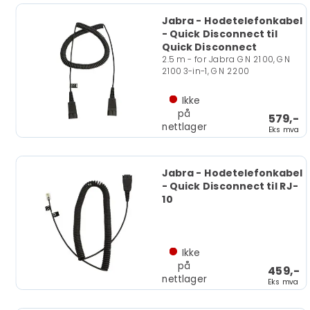
Jabra - Hodetelefonkabel
- Quick Disconnect til
Quick Disconnect
2.5 m - for Jabra GN 2100, GN
2100 3-in-1, GN 2200
Ikke
på
579,-
nettlager
Eks mva
Jabra - Hodetelefonkabel
- Quick Disconnect til RJ-
10
Ikke
på
459,-
nettlager
Eks mva