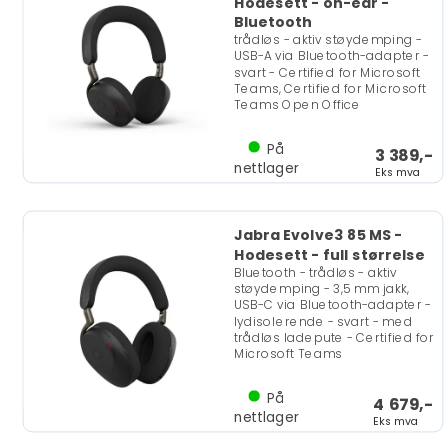
Hodesett - on-ear -
Bluetooth
trådløs - aktiv støydemping -
USB-A via Bluetooth-adapter -
svart - Certified for Microsoft
Teams, Certified for Microsoft
Teams Open Office
På
3 389,-
nettlager
Eks mva
Jabra Evolve3 85 MS -
Hodesett - full størrelse
Bluetooth - trådløs - aktiv
støydemping - 3,5 mm jakk,
USB-C via Bluetooth-adapter -
lydisolerende - svart - med
trådløs ladepute - Certified for
Microsoft Teams
På
4 679,-
nettlager
Eks mva