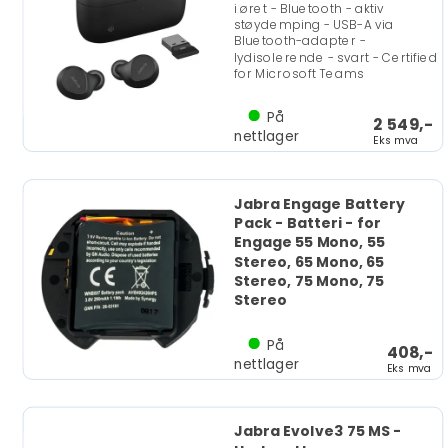
i øret - Bluetooth - aktiv
støydemping - USB-A via
Bluetooth-adapter -
lydisolerende - svart - Certified
for Microsoft Teams
På
2 549,-
nettlager
Eks mva
Jabra Engage Battery
Pack - Batteri - for
Engage 55 Mono, 55
Stereo, 65 Mono, 65
Stereo, 75 Mono, 75
Stereo
På
408,-
nettlager
Eks mva
Jabra Evolve3 75 MS -