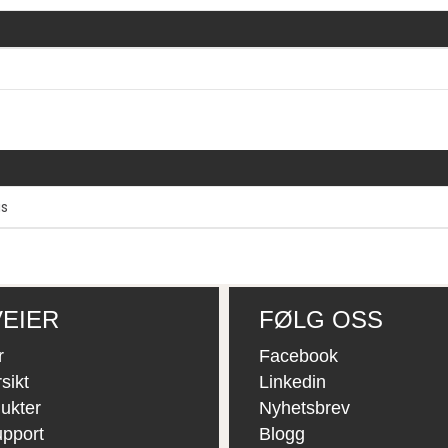
ås
EIER
FØLG OSS
r
Facebook
sikt
Linkedin
ukter
Nyhetsbrev
upport
Blogg