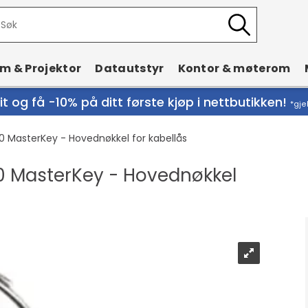
rm & Projektor
Datautstyr
Kontor & møterom
t og få -10% på ditt første kjøp i nettbutikken!
*gje
0 MasterKey - Hovednøkkel for kabellås
0 MasterKey - Hovednøkkel