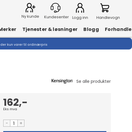
Ny kunde
Logg inn
Handlevogn
Merker
Tjenester & løsninger
Blogg
Forhandle
lder kun varer til ordinærpris
162,-
Eks mva
-
+