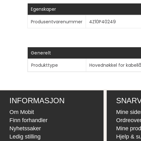
Egenskaper
Produsentvarenummer
4Z10P40249
Generelt
Produkttype
Hovednøkkel for kabell
INFORMASJON
SNARV
Om Mobit
Mine side
Finn forhandler
Ordreover
Nyhetssaker
Mine prod
Ledig stilling
Hjelp & s