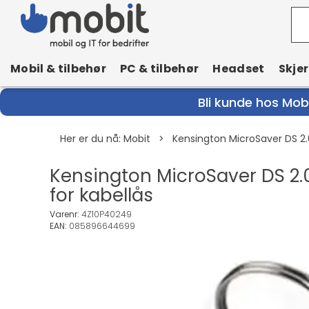
Mobil & tilbehør
PC & tilbehør
Headset
Skje
Bli kunde hos Mobi
Her er du nå:
Mobit
>
Kensington MicroSaver DS 2.
Kensington MicroSaver DS 2.
for kabellås
Varenr:
4Z10P40249
EAN:
085896644699