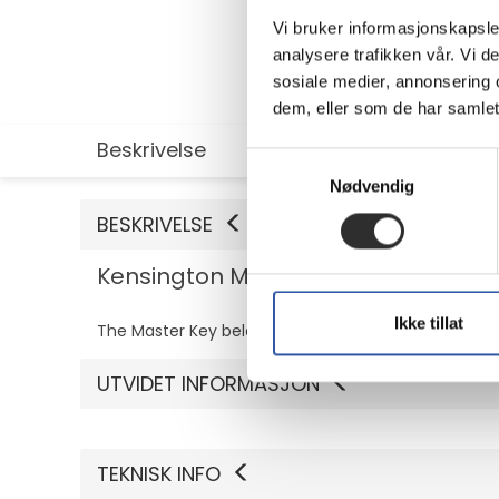
Vi bruker informasjonskapsler
analysere trafikken vår. Vi 
sosiale medier, annonsering 
dem, eller som de har samlet
Beskrivelse
Utvidet informasjon
Samtykkevalg
Nødvendig
BESKRIVELSE
Kensington MicroSaver DS 2.0 Maste
Ikke tillat
The Master Key belonging to the MicroSaver 2.0 (
UTVIDET INFORMASJON
TEKNISK INFO