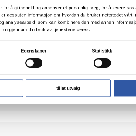
 for å gi innhold og annonser et personlig preg, for å levere sos
deler dessuten informasjon om hvordan du bruker nettstedet vårt,
og analysearbeid, som kan kombinere den med annen informasjon d
 inn gjennom din bruk av tjenestene deres.
Teknisk info
Egenskaper
Statistikk
rKey - Hovednøkkel for kabellås
tillat utvalg
4Z10P40247 and/or 4Z10P40248).