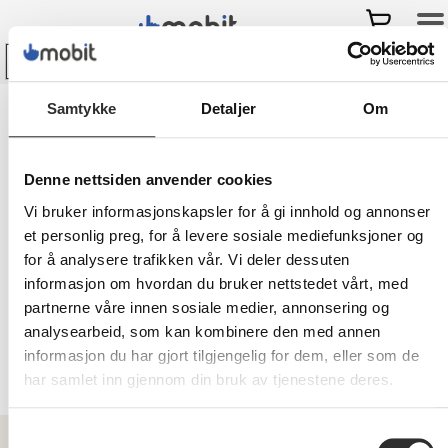
Bli kunde hos Mobit
og
få
Samtykke
Detaljer
Om
-
10% på ditt første kjøp i nettbutikken!
Mobit
>
Kontor & møterom
>
Kjøkkenmaskiner
>
Små
Kjøkkenmaskiner
>
Melkeskummere
Denne nettsiden anvender cookies
Vi bruker informasjonskapsler for å gi innhold og annonser
et personlig preg, for å levere sosiale mediefunksjoner og
Melkeskummere
for å analysere trafikken vår. Vi deler dessuten
informasjon om hvordan du bruker nettstedet vårt, med
Ser du etter melkeskummere til din
partnerne våre innen sosiale medier, annonsering og
bedrift? Se vårt store utvalg! ✓Vi er
analysearbeid, som kan kombinere den med annen
spesialister på mobil og IT ✓Forhandler
informasjon du har gjort tilgjengelig for dem, eller som de
i hele Norge ✓Leasing
har samlet inn gjennom din bruk av tjenestene deres.
Samtykkevalg