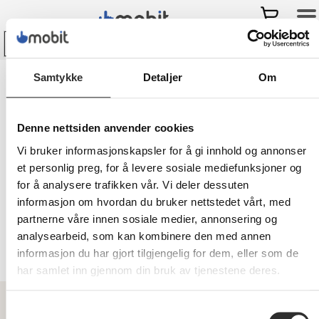
Bli kunde hos Mobit
og
få
Samtykke
Detaljer
Om
-
10% på ditt første kjøp i nettbutikken!
Mobit
>
Kontor & møterom
>
Armbåndsur
Denne nettsiden anvender cookies
Vi bruker informasjonskapsler for å gi innhold og annonser
Armbåndsur
et personlig preg, for å levere sosiale mediefunksjoner og
for å analysere trafikken vår. Vi deler dessuten
Ser du etter armbåndsur til din bedrift?
informasjon om hvordan du bruker nettstedet vårt, med
Se vårt store utvalg! ✓Vi er spesialister
partnerne våre innen sosiale medier, annonsering og
på mobil og IT ✓Forhandlere i hele
analysearbeid, som kan kombinere den med annen
Norge ✓Leasing
informasjon du har gjort tilgjengelig for dem, eller som de
har samlet inn gjennom din bruk av tjenestene deres.
Samtykkevalg