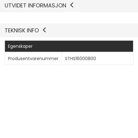
UTVIDET INFORMASJON
Vis mer
TEKNISK INFO
Egenskaper
Produsentvarenummer
STHS16000800
Generelt
Enhetstype
Harddiskarray
Chassis
Innebygde enheter
5-i-1-kortleser