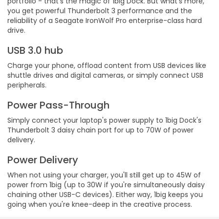
portfolio - that's the magic of 1big Dock. But what's more,
you get powerful Thunderbolt 3 performance and the
reliability of a Seagate IronWolf Pro enterprise-class hard
drive.
USB 3.0 hub
Charge your phone, offload content from USB devices like
shuttle drives and digital cameras, or simply connect USB
peripherals.
Power Pass-Through
Simply connect your laptop's power supply to 1big Dock's
Thunderbolt 3 daisy chain port for up to 70W of power
delivery.
Power Delivery
When not using your charger, you'll still get up to 45W of
power from 1big (up to 30W if you're simultaneously daisy
chaining other USB-C devices). Either way, 1big keeps you
going when you're knee-deep in the creative process.