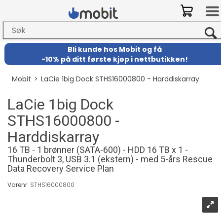
Bli kunde hos Mobit
og
få
-
10% på ditt første kjøp i nettbutikken!
Mobit
>
LaCie 1big Dock STHS16000800 - Harddiskarray
LaCie 1big Dock
STHS16000800 -
Harddiskarray
16 TB - 1 brønner (SATA-600) - HDD 16 TB x 1 -
Thunderbolt 3, USB 3.1 (ekstern) - med 5-års Rescue
Data Recovery Service Plan
Varenr:
STHS16000800