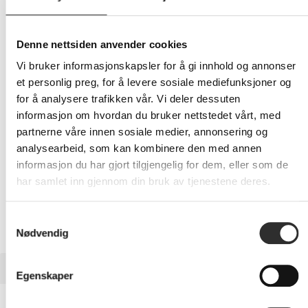
8 815,-
Eks mva
Denne nettsiden anvender cookies
Vi bruker informasjonskapsler for å gi innhold og annonser
-
+
et personlig preg, for å levere sosiale mediefunksjoner og
for å analysere trafikken vår. Vi deler dessuten
LEGG I HANDLEVOGN
informasjon om hvordan du bruker nettstedet vårt, med
partnerne våre innen sosiale medier, annonsering og
analysearbeid, som kan kombinere den med annen
informasjon du har gjort tilgjengelig for dem, eller som de
Nettlager: Ikke på lager (estimert
19
dager)
har samlet inn gjennom din bruk av tjenestene deres.
Samtykkevalg
Nødvendig
BESKRIVELSE
Egenskaper
LaCie 1big Dock STHS16000800 -