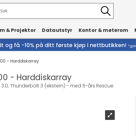
rm & Projektor
Datautstyr
Kontor & møterom
t og få -10% på ditt første kjøp i nettbutikken!
*gje
00 - Harddiskarray
0 - Harddiskarray
B 3.0, Thunderbolt 3 (ekstern) - med 5-års Rescue