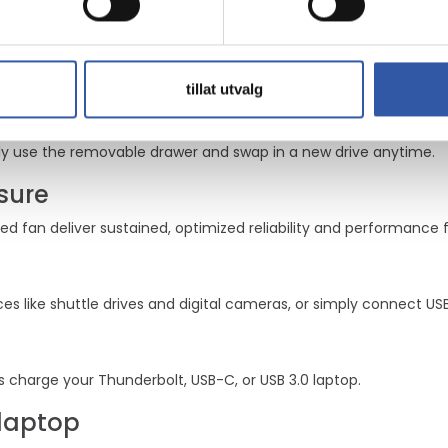
 power delivery feature
-1080p up to 4K 120 Hz, or even 8K 60 Hz.
tillat utvalg
drive
ly use the removable drawer and swap in a new drive anytime.
sure
 fan deliver sustained, optimized reliability and performance f
 like shuttle drives and digital cameras, or simply connect USB
us charge your Thunderbolt, USB-C, or USB 3.0 laptop.
 laptop