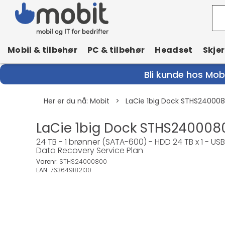
Mobil & tilbehør
PC & tilbehør
Headset
Skje
Bli kunde hos Mobi
Her er du nå:
Mobit
>
LaCie 1big Dock STHS240008
LaCie 1big Dock STHS2400080
24 TB - 1 brønner (SATA-600) - HDD 24 TB x 1 - US
Data Recovery Service Plan
Varenr:
STHS24000800
EAN:
763649182130