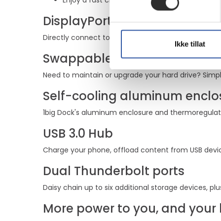
Enjoy a fast charge of up to 60 W with unique
DisplayPort 1.4
Directly connect to your display monitor - from 720
Ikke tillat
Swappable drawer with hard 
Need to maintain or upgrade your hard drive? Simp
Self-cooling aluminum enclo
1big Dock's aluminum enclosure and thermoregulated
USB 3.0 Hub
Charge your phone, offload content from USB devices
Dual Thunderbolt ports
Daisy chain up to six additional storage devices, pl
More power to you, and your