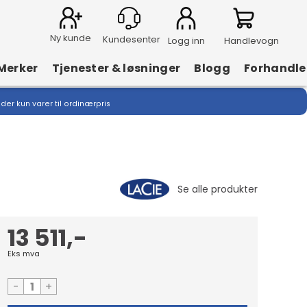
Ny kunde
Logg inn
Handlevogn
Merker
Tjenester & løsninger
Blogg
Forhandle
lder kun varer til ordinærpris
13 511,-
Eks mva
-
+