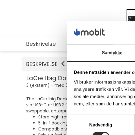
Beskrivelse
Utvidet informasjon
Samtykke
BESKRIVELSE
Denne nettsiden anvender c
LaCie 1big Dock STHS24000800 - Hard
Vi bruker informasjonskapsler
3 (ekstern) - med 5-års Rescue Data Recovery Serv
analysere trafikken vår. Vi 
sosiale medier, annonsering 
The LaCie 1big Dock is a Thunderbolt storage hub tha
dem, eller som de har samlet
via USB-C or USB 3.0 ports, and charge your laptop 
swappable, enterprise-class drive because what mat
Store high-res footage, dock peripherals, and
Samtykkevalg
5-in-1 docking includes CF and SD card slots, 
Nødvendig
Compatible with USB4, USB 3.2, USB 3.0, Thund