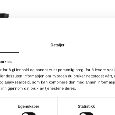
Teknisk info
Detaljer
ookies
diskarray - 24 TB - 1 brønner (SATA-600) - H
 for å gi innhold og annonser et personlig preg, for å levere sos
ice Plan
deler dessuten informasjon om hvordan du bruker nettstedet vårt,
og analysearbeid, som kan kombinere den med annen informasjon d
t lets you ingest files directly through built-in CF and SD card 
 inn gjennom din bruk av tjenestene deres.
with up to 60 W of power - all through a single cable. What's m
ters most? Extended reliability.
 charge a laptop
USB Hub, DisplayPort, dual Thunderbolt ports
Egenskaper
Statistikk
erbolt 4 and Thunderbolt 3