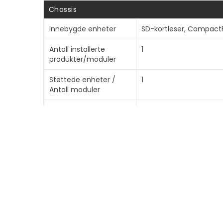
Chassis
Innebygde enheter
SD-kortleser, CompactF
Antall installerte
1
produkter/moduler
Støttede enheter /
1
Antall moduler
Støttede stasjoner
SATA-600
Oppbevaring
Total matrisekapasitet
24 TB
HDD Array External
USB 3.0, Thunderbolt 3
Interface
Harddisk