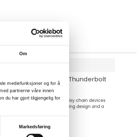
Om
DD 24 TB x 1 - USB 3.0, Thunderbolt
iale mediefunksjoner og for å
 med partnerne våre innen
u har gjort tilgjengelig for
slots, connect two 4K displays, daisy chain devices
ore, it features an advanced-cooling design and a
Markedsføring