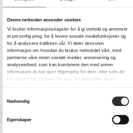
2 079,-
Eks mva
Denne nettsiden anvender cookies
Vi bruker informasjonskapsler for å gi innhold og annonser
-
+
et personlig preg, for å levere sosiale mediefunksjoner og
for å analysere trafikken vår. Vi deler dessuten
LEGG I HANDLEVOGN
informasjon om hvordan du bruker nettstedet vårt, med
partnerne våre innen sosiale medier, annonsering og
analysearbeid, som kan kombinere den med annen
informasjon du har gjort tilgjengelig for dem, eller som de
Nettlager: Ikke på lager (estimert
26
dager)
har samlet inn gjennom din bruk av tjenestene deres.
Samtykkevalg
Nødvendig
BESKRIVELSE
Egenskaper
LaCie Mobile Drive Secure STLR2000400 -