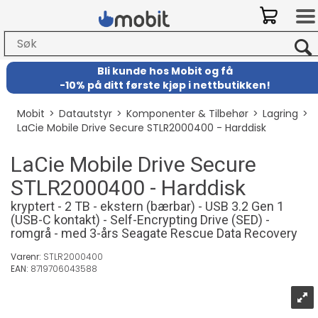
Bli kunde hos Mobit
og
få
-
10% på ditt første kjøp i nettbutikken!
Mobit
>
Datautstyr
>
Komponenter & Tilbehør
>
Lagring
>
LaCie Mobile Drive Secure STLR2000400 - Harddisk
LaCie Mobile Drive Secure
STLR2000400 - Harddisk
kryptert - 2 TB - ekstern (bærbar) - USB 3.2 Gen 1
(USB-C kontakt) - Self-Encrypting Drive (SED) -
romgrå - med 3-års Seagate Rescue Data Recovery
Varenr:
STLR2000400
EAN:
8719706043588