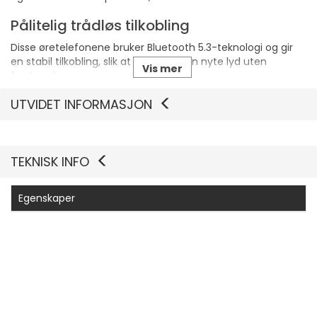
Pålitelig trådløs tilkobling
Disse øretelefonene bruker Bluetooth 5.3-teknologi og gir
en stabil tilkobling, slik at brukerne kan nyte lyd uten
Vis mer
forstyrrelser.
UTVIDET INFORMASJON
TEKNISK INFO
Egenskaper
Produsentvarenummer
4XD1R31390
Generelt