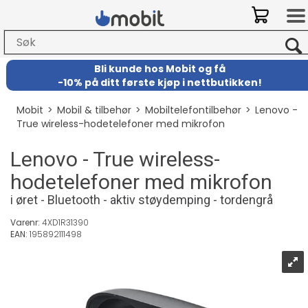
Bli kunde hos Mobit
og
få
-
10% på ditt første kjøp i nettbutikken!
Mobit
>
Mobil & tilbehør
>
Mobiltelefontilbehør
>
Lenovo -
True wireless-hodetelefoner med mikrofon
Lenovo - True wireless-
hodetelefoner med mikrofon
i øret - Bluetooth - aktiv støydemping - tordengrå
Varenr:
4XD1R31390
EAN:
195892111498