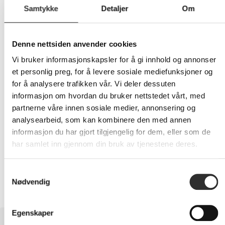
Samtykke
Detaljer
Om
829,-
Denne nettsiden anvender cookies
Eks mva
Vi bruker informasjonskapsler for å gi innhold og annonser
et personlig preg, for å levere sosiale mediefunksjoner og
-
+
for å analysere trafikken vår. Vi deler dessuten
informasjon om hvordan du bruker nettstedet vårt, med
LEGG I HANDLEVOGN
partnerne våre innen sosiale medier, annonsering og
analysearbeid, som kan kombinere den med annen
informasjon du har gjort tilgjengelig for dem, eller som de
har samlet inn gjennom din bruk av tjenestene deres.
Nettlager:
20+
Samtykkevalg
Nødvendig
Egenskaper
BESKRIVELSE