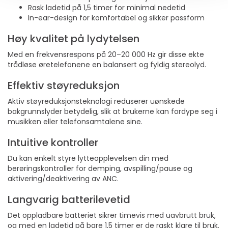
Rask ladetid på 1,5 timer for minimal nedetid
In-ear-design for komfortabel og sikker passform
Høy kvalitet på lydytelsen
Med en frekvensrespons på 20–20 000 Hz gir disse ekte
trådløse øretelefonene en balansert og fyldig stereolyd.
Effektiv støyreduksjon
Aktiv støyreduksjonsteknologi reduserer uønskede
bakgrunnslyder betydelig, slik at brukerne kan fordype seg i
musikken eller telefonsamtalene sine.
Intuitive kontroller
Du kan enkelt styre lytteopplevelsen din med
berøringskontroller for demping, avspilling/pause og
aktivering/deaktivering av ANC.
Langvarig batterilevetid
Det oppladbare batteriet sikrer timevis med uavbrutt bruk,
og med en ladetid på bare 1,5 timer er de raskt klare til bruk.