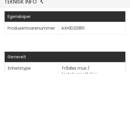
TEKNISK INFO
Vis mer
Egenskaper
Produsentvarenummer
4XH1D20851
Generelt
Enhetstype
Trådløs mus /
tastaturmottaker
Grensesnittype
USB
Bredde
1.84 cm
Dybde
1.23 cm
Høyde
0.45 cm