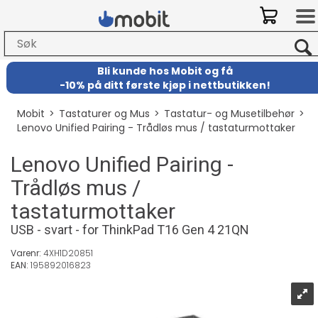
Bli kunde hos Mobit
og
få
-
10% på ditt første kjøp i nettbutikken!
Mobit
>
Tastaturer og Mus
>
Tastatur- og Musetilbehør
>
Lenovo Unified Pairing - Trådløs mus / tastaturmottaker
Lenovo Unified Pairing -
Trådløs mus /
tastaturmottaker
USB - svart - for ThinkPad T16 Gen 4 21QN
Varenr:
4XH1D20851
EAN:
195892016823