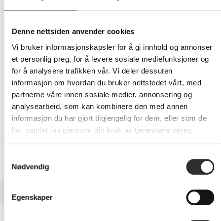
69,-
Eks mva
Denne nettsiden anvender cookies
Vi bruker informasjonskapsler for å gi innhold og annonser
-
+
et personlig preg, for å levere sosiale mediefunksjoner og
for å analysere trafikken vår. Vi deler dessuten
LEGG I HANDLEVOGN
informasjon om hvordan du bruker nettstedet vårt, med
partnerne våre innen sosiale medier, annonsering og
analysearbeid, som kan kombinere den med annen
informasjon du har gjort tilgjengelig for dem, eller som de
Nettlager:
11
har samlet inn gjennom din bruk av tjenestene deres.
Samtykkevalg
Nødvendig
BESKRIVELSE
Egenskaper
Lenovo Unified Pairing - Trådløs mus /