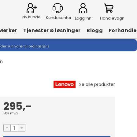
Ny kunde
Logg inn
Handlevogn
Merker
Tjenester & løsninger
Blogg
Forhandle
lder kun varer til ordinærpris
On
295,-
Eks mva
-
+