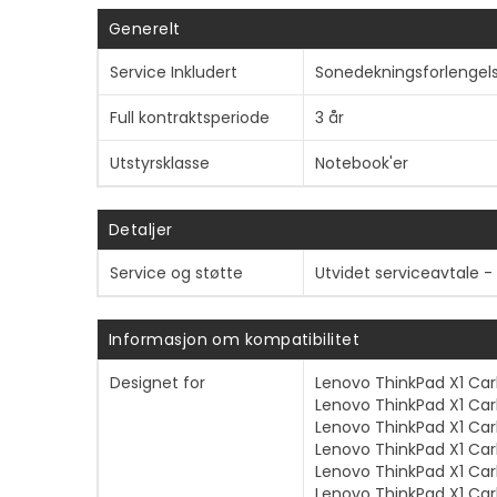
Generelt
Service Inkludert
Sonedekningsforlengel
Full kontraktsperiode
3 år
Utstyrsklasse
Notebook'er
Detaljer
Service og støtte
Utvidet serviceavtale -
Informasjon om kompatibilitet
Designet for
Lenovo ThinkPad X1 Ca
Lenovo ThinkPad X1 Car
Lenovo ThinkPad X1 Ca
Lenovo ThinkPad X1 Car
Lenovo ThinkPad X1 Ca
Lenovo ThinkPad X1 Car