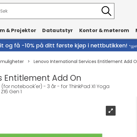
rm & Projektor
Datautstyr
Kontor & møterom
t og få -10% på ditt første kjøp i nettbutikken!
*gje
emuligheter
>
Lenovo International Services Entitlement Add 
s Entitlement Add On
(for notebook'er) - 3 år - for ThinkPad X1 Yoga
 Z16 Gen 1