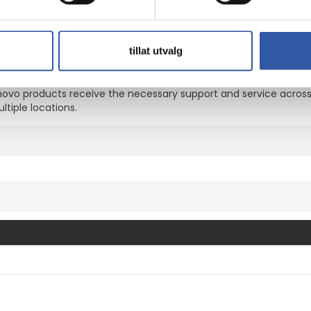
On extends your service agreement, ensuring your devices are co
ble support, no matter where they are.
tillat utvalg
o products receive the necessary support and service across vari
tiple locations.