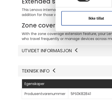
Extended service agreement
This Lenovo International Services Entitlement Add 
addition for those who require consistent and relia
Ikke tillat
Zone coverage extension
With the zone coverage extension feature, your Lenov
who travel frequently or manage devices across mul
UTVIDET INFORMASJON
TEKNISK INFO
Egenskaper
Produsentvarenummer
5PS0K82841