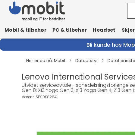
Mobil & tilbehør
PC & tilbehør
Headset
Skje
Bli kunde hos Mobi
Her er du nå:
Mobit
>
Datautstyr
>
Datatjenest
Lenovo International Service
Utvidet serviceavtale - sonedekningsforlengelse 
Gen 8; X13 Yoga Gen 3; X13 Yoga Gen 4; Z13 Gen 1;
Varenr:
5PS0K82841