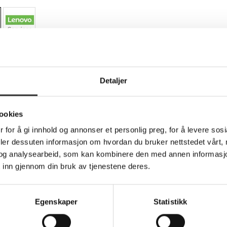
Teknisk info
Detaljer
ookies
lement Add On - Utvidet serviceavtale - sone
 for å gi innhold og annonser et personlig preg, for å levere sos
3 Yoga Gen 3; X13 Yoga Gen 4; Z13 Gen 1; Z16 Gen 1
deler dessuten informasjon om hvordan du bruker nettstedet vårt,
og analysearbeid, som kan kombinere den med annen informasjon d
ssursene dine, slik at teknikerne dine kan fokusere på det som tel
 inn gjennom din bruk av tjenestene deres.
byr en portefølje av service- og supportløsninger.
ment til systemet ditt med tjenestene Accidental Damage Protecti
inger utover landets grenser.
ive coverage
Egenskaper
Statistikk
pport