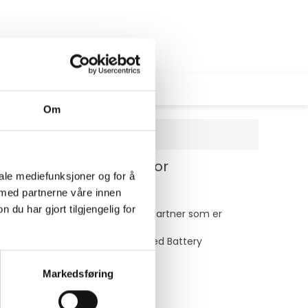
Om
dekningsforlengelse (for
iale mediefunksjoner og for å
 med partnerne våre innen
u har gjort tilgjengelig for
ler. Lenovo er en ekte forretningspartner som er
on, Keep Your Drive og/eller Sealed Battery
Markedsføring