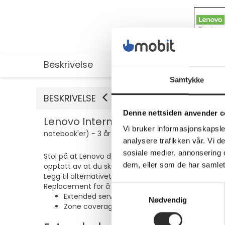
Beskrivelse
Utvidet informasjon
Samtykke
BESKRIVELSE
Denne nettsiden anvender c
Lenovo International Services Entit
Vi bruker informasjonskapsler
notebook'er) - 3 år - for ThinkPad X1 Yoga Gen 8; X1
analysere trafikken vår. Vi 
sosiale medier, annonsering 
Stol på at Lenovo dekker hele livssyklusen til IT-re
dem, eller som de har samlet
opptatt av at du skal være fornøyd og lykkes, og til
Legg til alternativet International Service Entitle
Replacement for å utvide Lenovos serviceoppgrader
Samtykkevalg
Extended service agreement for comprehens
Nødvendig
Zone coverage extension to ensure global su