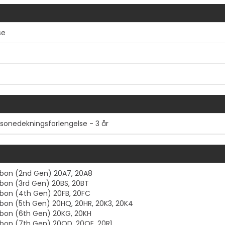
se
 sonedekningsforlengelse - 3 år
Vis mer
rbon (2nd Gen) 20A7, 20A8
bon (3rd Gen) 20BS, 20BT
rbon (4th Gen) 20FB, 20FC
bon (5th Gen) 20HQ, 20HR, 20K3, 20K4
rbon (6th Gen) 20KG, 20KH
bon (7th Gen) 20QD, 20QE, 20R1