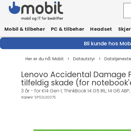
Mobil & tilbehør
PC & tilbehør
Headset
Skje
Bli kunde hos Mobi
Her er du nå:
Mobit
>
Datautstyr
>
Datatjenest
Lenovo Accidental Damage Pr
tilfeldig skade (for notebook'
3 år - for K14 Gen 1; ThinkBook 14 G5 IRL; 14 G6 AB
Varenr:
5PS0L30075