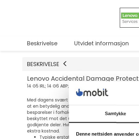
Beskrivelse
Utvidet informasjon
BESKRIVELSE
Lenovo Accidental Damage Protection 
14 G5 IRL; 14 G6 ABP; 16 G6 ABP; ThinkCentre neo 30a
Med dagens svært mobile brukere er det ikke til å 
at en betydelig andel av brukerne vil oppleve uforsk
besparelser i forhold til udekkede reparasjoner. St
Samtykke
beskyttet mot det uventede. Gjennom det globale n
godkjente deler. Hvis den ikke er så skadet at den i
ekstra kostnad.
Denne nettsiden anvender c
Typiske erstatningskostnader for vanlige sk