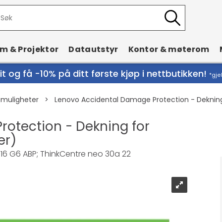
rm & Projektor
Datautstyr
Kontor & møterom
t og få -10% på ditt første kjøp i nettbutikken!
*gje
emuligheter
>
Lenovo Accidental Damage Protection - Dekning f
otection - Dekning for
er)
P; 16 G6 ABP; ThinkCentre neo 30a 22