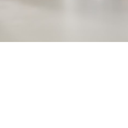
Vis mer
ller utskiftning av en enkeltenhet. Reparasjoner utføres av Leno
. Lenovos omfattende diagnoseverktøy kan identifisere skjulte skad
mt strukturfeil, overspenningsskader og skader på LCD-skjermen.