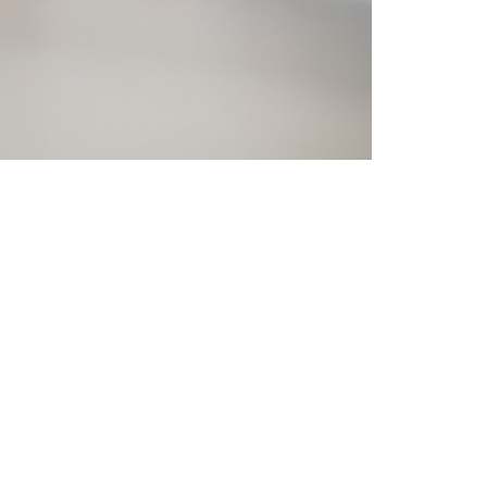
vo™-sertifiserte teknikere med Lenovo™-godkjente
er som ellers ikke ville blitt reparert.