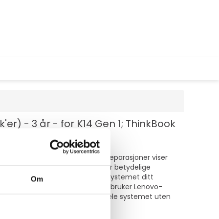
r) - 3 år - for K14 Gen 1; ThinkBook
tviklet. Lenovos data om mobilreparasjoner viser
. Accidental Damage Protection gir betydelige
 Accidental Damage Protection er systemet ditt
Om
novo-sertifiserte teknikere som bruker Lenovo-
arasjon ikke er mulig, erstattes hele systemet uten