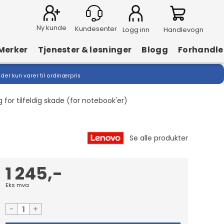
Ny kunde
Logg inn
Handlevogn
Merker
Tjenester & løsninger
Blogg
Forhandle
lder kun varer til ordinærpris
or tilfeldig skade (for notebook'er)
1 245,-
Eks mva
-
+