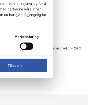
iale mediefunksjoner og for å
 med partnerne våre innen
u har gjort tilgjengelig for
Markedsføring
ytt system. Brukerne sparer vanligvis mellom 28 %
Tillat alle
e reparasjoner.