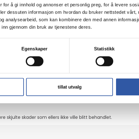
trere reservelager for å reparere skadede PC-er
 for å gi innhold og annonser et personlig preg, for å levere sos
 identifisere skjulte skader som ellers ikke ville blitt behandlet
deler dessuten informasjon om hvordan du bruker nettstedet vårt,
ligheten
og analysearbeid, som kan kombinere den med annen informasjon d
 inn gjennom din bruk av tjenestene deres.
tsi de årlige reparasjonskostnadene for systemet.
Egenskaper
Statistikk
ige besparelser i forhold til kostnadene ved reparasjon eller n
tillat utvalg
uker Lenovo-godkjente deler, noe som reduserer behovet for ny
skjulte skader som ellers ikke ville blitt behandlet.