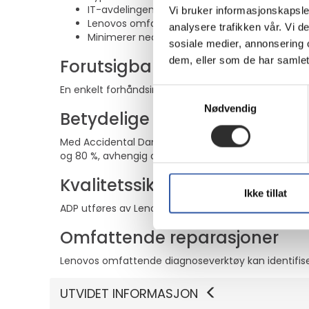
IT-avdelingene slipper å kjøpe inn og adminis
Vi bruker informasjonskapsler
Lenovos omfattende diagnostiseringsverktøy kan
analysere trafikken vår. Vi 
Minimerer nedetid og maksimerer bekvemme
sosiale medier, annonsering 
dem, eller som de har samlet
Forutsigbare budsjetter
En enkelt forhåndsinvestering gjør det mulig å foru
Samtykkevalg
Nødvendig
Betydelige besparelser
Med Accidental Damage Protection oppnår du betydel
og 80 %, avhengig av maskin og reparasjon.
Kvalitetssikring
Ikke tillat
ADP utføres av Lenovo-utdannede teknikere som br
Omfattende reparasjoner
Lenovos omfattende diagnoseverktøy kan identifisere 
UTVIDET INFORMASJON