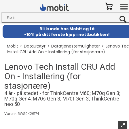
Bli kunde hos Mobit
og
få
-
10% på ditt første kjøp i nettbutikken!
Mobit
>
Datautstyr
>
Datatjenestemuligheter
>
Lenovo Te
Install CRU Add On - Installering (for stasjonære)
Lenovo Tech Install CRU Add
On - Installering (for
stasjonære)
4 år - på stedet - for ThinkCentre M60; M70q Gen 3;
M70q Gen4; M70s Gen 3; M70t Gen 3; ThinkCentre
neo 50
Varenr:
5WS0K26174