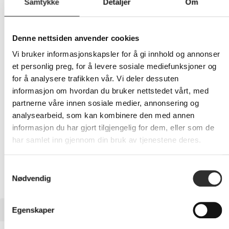
Samtykke
Detaljer
Om
279,-
Denne nettsiden anvender cookies
Eks mva
Vi bruker informasjonskapsler for å gi innhold og annonser
-
+
et personlig preg, for å levere sosiale mediefunksjoner og
for å analysere trafikken vår. Vi deler dessuten
LEGG I HANDLEVOGN
informasjon om hvordan du bruker nettstedet vårt, med
partnerne våre innen sosiale medier, annonsering og
analysearbeid, som kan kombinere den med annen
informasjon du har gjort tilgjengelig for dem, eller som de
Nettlager:
100+
har samlet inn gjennom din bruk av tjenestene deres.
Samtykkevalg
Nødvendig
BESKRIVELSE
Egenskaper