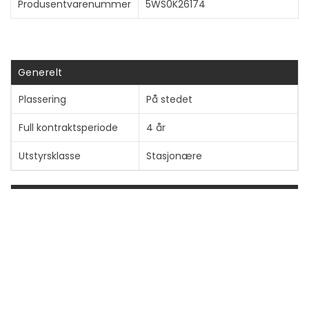
Produsentvarenummer
5WS0K26174
Vis mer
Generelt
Plassering
På stedet
Full kontraktsperiode
4 år
Utstyrsklasse
Stasjonære
Detaljer
Service og støtte
Installering - 4 år - på stedet
- Customer Replaceable
Units
Informasjon om kompatibilitet