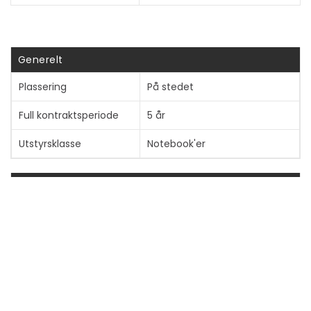
Vis mer
Generelt
Plassering
På stedet
Full kontraktsperiode
5 år
Utstyrsklasse
Notebook'er
Detaljer
Service og støtte
Installering - 5 år - på stedet
- Customer Replaceable
Units
Informasjon om kompatibilitet
Designet for
Lenovo K14 Gen 1 21CV