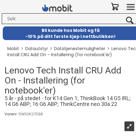
Bli kunde hos Mobit
og
få
-
10% på ditt første kjøp i nettbutikken!
Mobit
>
Datautstyr
>
Datatjenestemuligheter
>
Lenovo Te
Install CRU Add On - Installering (for notebook'er)
Lenovo Tech Install CRU Add
On - Installering (for
notebook'er)
5 år - på stedet - for K14 Gen 1; ThinkBook 14 G5 IRL;
14 G6 ABP; 16 G6 ABP; ThinkCentre neo 30a 22
Varenr:
5WS0K27098