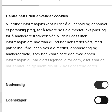
939,-
Eks mva
Denne nettsiden anvender cookies
Vi bruker informasjonskapsler for å gi innhold og annonser
-
+
et personlig preg, for å levere sosiale mediefunksjoner og
for å analysere trafikken vår. Vi deler dessuten
LEGG I HANDLEVOGN
informasjon om hvordan du bruker nettstedet vårt, med
partnerne våre innen sosiale medier, annonsering og
analysearbeid, som kan kombinere den med annen
informasjon du har gjort tilgjengelig for dem, eller som de
Nettlager:
100+
har samlet inn gjennom din bruk av tjenestene deres.
Samtykkevalg
Nødvendig
BESKRIVELSE
Egenskaper
Lenovo Tech Install CRU Add On -