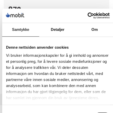
872,-
Eks mva
-
+
Samtykke
Detaljer
Om
LEGG I HANDLEVOGN
Denne nettsiden anvender cookies
Vi bruker informasjonskapsler for å gi innhold og annonser
et personlig preg, for å levere sosiale mediefunksjoner og
Nettlager:
100+
for å analysere trafikken vår. Vi deler dessuten
informasjon om hvordan du bruker nettstedet vårt, med
partnerne våre innen sosiale medier, annonsering og
analysearbeid, som kan kombinere den med annen
informasjon du har gjort tilgjengelig for dem, eller som de
har samlet inn gjennom din bruk av tjenestene deres.
BESKRIVELSE
Logitech Master Series MX Master 3S for
Samtykkevalg