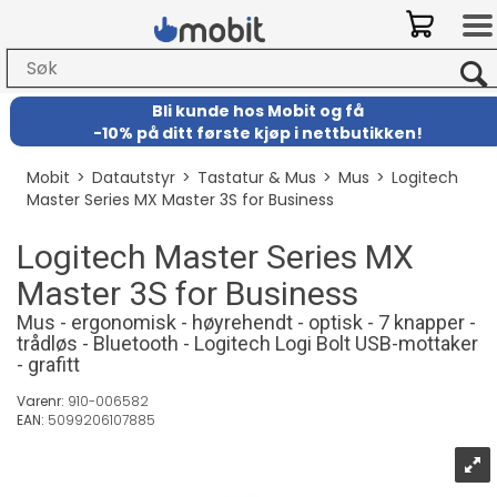
Bli kunde hos Mobit
og
få
-
10% på ditt første kjøp i nettbutikken!
Mobit
>
Datautstyr
>
Tastatur & Mus
>
Mus
>
Logitech
Master Series MX Master 3S for Business
Logitech Master Series MX
Master 3S for Business
Mus - ergonomisk - høyrehendt - optisk - 7 knapper -
trådløs - Bluetooth - Logitech Logi Bolt USB-mottaker
- grafitt
Varenr:
910-006582
EAN:
5099206107885