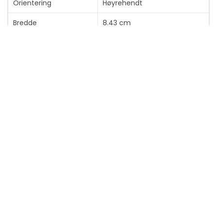
Orientering
Høyrehendt
Bredde
8.43 cm
Dybde
12.49 cm
Høyde
5.1 cm
Vekt
141 g
Farge
Grafitt
Inn-enhet
Overføringsteknologi
Trådløs
Grensesnitt
Bluetooth
Maks driftsavstand
Inntil 10 m
Bevegelsessensor
Optisk