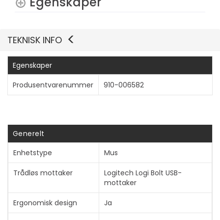
Egenskaper
TEKNISK INFO
Egenskaper
Vis mer
Produsentvarenummer
910-006582
Generelt
Enhetstype
Mus
Trådløs mottaker
Logitech Logi Bolt USB-
mottaker
Ergonomisk design
Ja