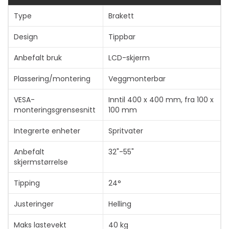
Type
Brakett
Design
Tippbar
Anbefalt bruk
LCD-skjerm
Vis mer
Plassering/montering
Veggmonterbar
VESA-
Inntil 400 x 400 mm, fra 100 x
monteringsgrensesnitt
100 mm
Integrerte enheter
Spritvater
Anbefalt
32"-55"
skjermstørrelse
Tipping
24°
Justeringer
Helling
Maks lastevekt
40 kg