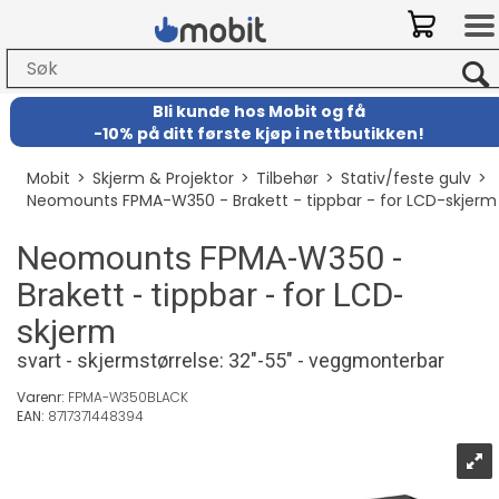
Bli kunde hos Mobit
og
få
-
10% på ditt første kjøp i nettbutikken!
Mobit
>
Skjerm & Projektor
>
Tilbehør
>
Stativ/feste gulv
>
Neomounts FPMA-W350 - Brakett - tippbar - for LCD-skjerm
Neomounts FPMA-W350 -
Brakett - tippbar - for LCD-
skjerm
svart - skjermstørrelse: 32"-55" - veggmonterbar
Varenr:
FPMA-W350BLACK
EAN:
8717371448394