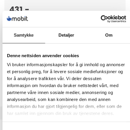
431,-
Eks mva
-
+
Samtykke
Detaljer
Om
LEGG I HANDLEVOGN
Denne nettsiden anvender cookies
Vi bruker informasjonskapsler for å gi innhold og annonser
Nettlager:
1
et personlig preg, for å levere sosiale mediefunksjoner og
for å analysere trafikken vår. Vi deler dessuten
informasjon om hvordan du bruker nettstedet vårt, med
partnerne våre innen sosiale medier, annonsering og
analysearbeid, som kan kombinere den med annen
informasjon du har gjort tilgjengelig for dem, eller som de
BESKRIVELSE
har samlet inn gjennom din bruk av tjenestene deres.
Neomounts FPMA-W350 - Brakett -
Samtykkevalg