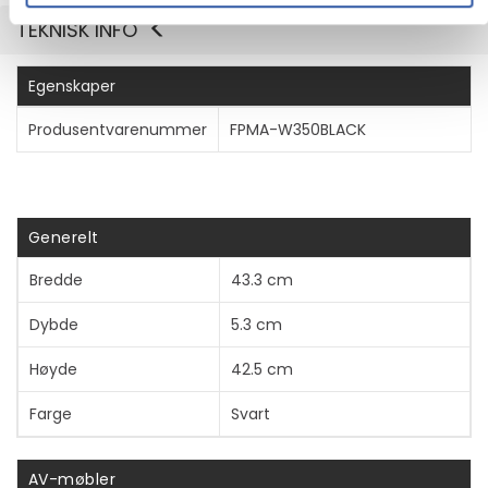
TEKNISK INFO
Egenskaper
Produsentvarenummer
FPMA-W350BLACK
Generelt
Bredde
43.3 cm
Dybde
5.3 cm
Høyde
42.5 cm
Farge
Svart
AV-møbler