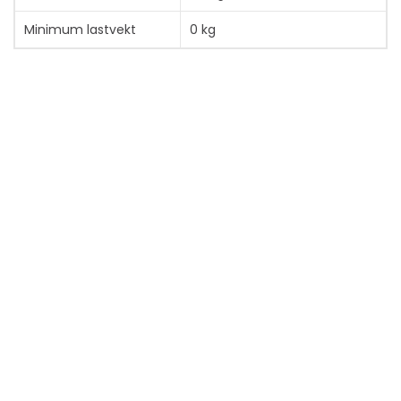
Minimum lastvekt
0 kg
Fabrikantgaranti
Service og støtte
Begrenset garanti - 5 år
Vis mer
PRODUKTARK
Vis mer
Brukermanual
Produktdatablad / brosjyre
Produktdatablad / brosjyre