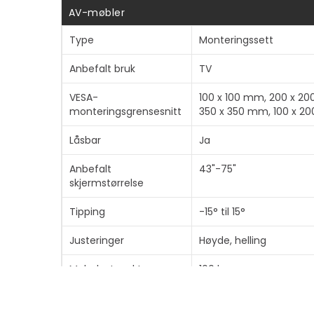
AV-møbler
Type
Monteringssett
Anbefalt bruk
TV
VESA-
100 x 100 mm, 200 x 2
monteringsgrensesnitt
350 x 350 mm, 100 x 2
Låsbar
Ja
Anbefalt
43"-75"
skjermstørrelse
Tipping
-15° til 15°
Justeringer
Høyde, helling
Maks lastevekt
100 kg
Låstype
Hengelås