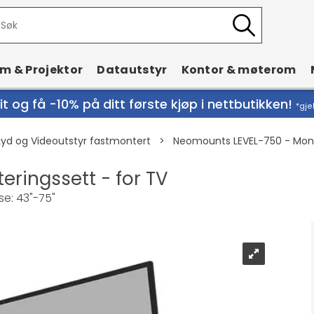
rm & Projektor
Datautstyr
Kontor & møterom
t og få -10% på ditt første kjøp i nettbutikken!
*gje
Lyd og Videoutstyr fastmontert
>
Neomounts LEVEL-750 - Monte
ringssett - for TV
se: 43"-75"