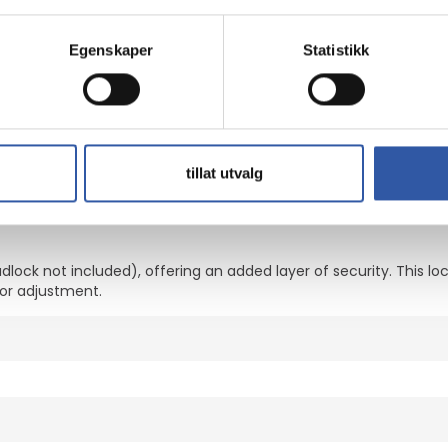
for versatile use
Egenskaper
Statistikk
EL-750 mounting kit offers a robust solution for securely mount
r any setup.
tillat utvalg
from 100 x 100 mm to 400 x 400 mm, the LEVEL-750 accommodates 
 at home or in a professional setting.
lock not included), offering an added layer of security. This 
or adjustment.