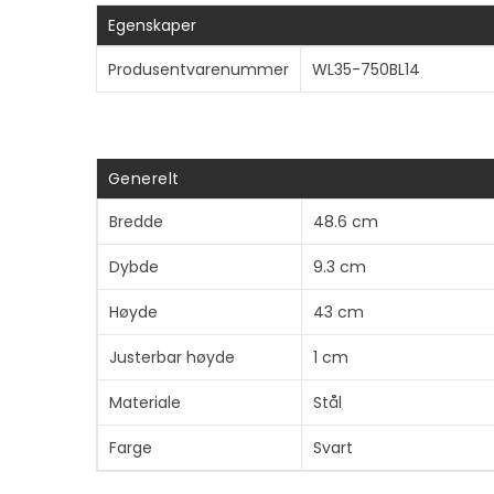
Egenskaper
Produsentvarenummer
WL35-750BL14
Generelt
Bredde
48.6 cm
Dybde
9.3 cm
Høyde
43 cm
Justerbar høyde
1 cm
Materiale
Stål
Farge
Svart