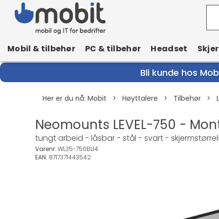
Mobil & tilbehør
PC & tilbehør
Headset
Skje
Bli kunde hos Mobi
Her er du nå:
Mobit
>
Høyttalere
>
Tilbehør
>
Neomounts LEVEL-750 - Monte
tungt arbeid - låsbar - stål - svart - skjermstørrel
Varenr:
WL35-750BL14
EAN:
8717371443542