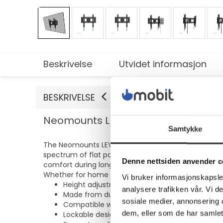
Beskrivelse
Utvidet informasjon
BESKRIVELSE
Neomounts LEVEL-750 - Monteringssett
Samtykke
The Neomounts LEVEL-750 mounting kit is designed t
spectrum of flat panel mount interfaces, making it
Denne nettsiden anvender c
comfort during long viewing sessions. Additionally, 
Whether for home entertainment or professional use
Vi bruker informasjonskapsler
Height adjustments for optimal viewing angle
analysere trafikken vår. Vi 
Made from durable steel for long-lasting use
sosiale medier, annonsering 
Compatible with a wide range of TV sizes
dem, eller som de har samlet
Lockable design enhances security (padlock 