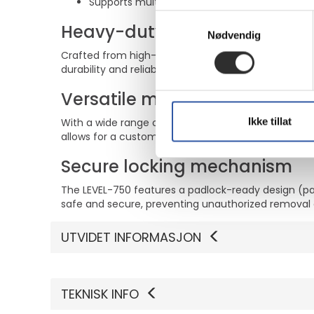
Supports multiple flat panel mount interfaces 
Samtykkevalg
Heavy-duty construction
Nødvendig
Crafted from high-quality steel, the Neomounts LEV
durability and reliability, providing peace of mind fo
Versatile mounting options
Ikke tillat
With a wide range of flat panel mount interfaces, 
allows for a customized viewing experience, whether
Secure locking mechanism
The LEVEL-750 features a padlock-ready design (pad
safe and secure, preventing unauthorized removal 
UTVIDET INFORMASJON
TEKNISK INFO