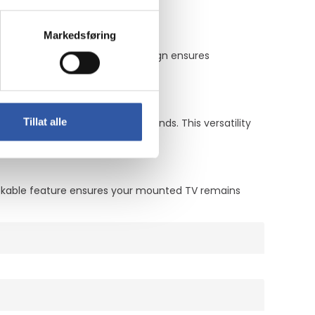
Markedsføring
ing your TV. Its heavy-duty design ensures
Tillat alle
a variety of TV sizes and brands. This versatility
lockable feature ensures your mounted TV remains