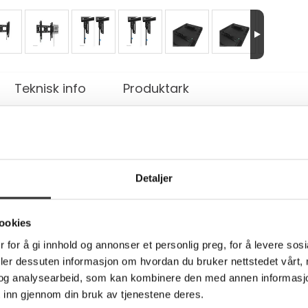
Teknisk info
Produktark
 - for TV - tungt arbeid - låsbar - stål - sv
Detaljer
o enhance your viewing experience with its steel construction 
 compatible with almost any TV size and brand. Height adjustmen
ookies
the lockable design (padlock not included) provides an extra lay
, the LEVEL-750 offers a reliable and adaptable solution for mo
 for å gi innhold og annonser et personlig preg, for å levere sos
s
deler dessuten informasjon om hvordan du bruker nettstedet vårt,
og analysearbeid, som kan kombinere den med annen informasjon d
 inn gjennom din bruk av tjenestene deres.
not included)