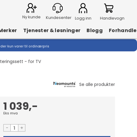
Ny kunde
Logg inn
Handlevogn
Merker
Tjenester & løsninger
Blogg
Forhandle
lder kun varer til ordinærpris
ringssett - for TV
1 039,-
Eks mva
-
+