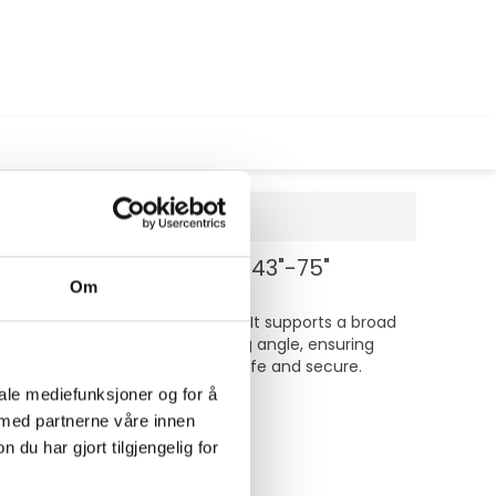
art - skjermstørrelse: 43"-75"
Om
and versatile mounting options. It supports a broad
ts allow for the perfect viewing angle, ensuring
er of security, keeping your TV safe and secure.
unting your TV.
iale mediefunksjoner og for å
 med partnerne våre innen
u har gjort tilgjengelig for