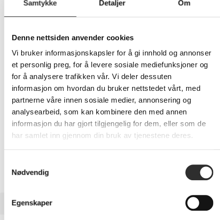
Samtykke
Detaljer
Om
389,-
Denne nettsiden anvender cookies
Eks mva
Vi bruker informasjonskapsler for å gi innhold og annonser
-
+
et personlig preg, for å levere sosiale mediefunksjoner og
for å analysere trafikken vår. Vi deler dessuten
LEGG I HANDLEVOGN
informasjon om hvordan du bruker nettstedet vårt, med
partnerne våre innen sosiale medier, annonsering og
analysearbeid, som kan kombinere den med annen
informasjon du har gjort tilgjengelig for dem, eller som de
Nettlager: Ikke på lager (estimert
12
dager)
har samlet inn gjennom din bruk av tjenestene deres.
Samtykkevalg
Nødvendig
BESKRIVELSE
Egenskaper