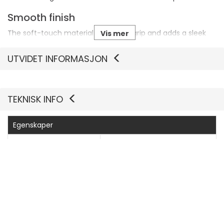
Smooth finish
The soft-touch material enhances grip and adds a sleek
Vis mer
appearance, making it easy to handle your device while
enjoying a modern look.
UTVIDET INFORMASJON
TEKNISK INFO
Egenskaper
Produsentvarenummer
77-97579
Generelt
Bredde
8.465 cm