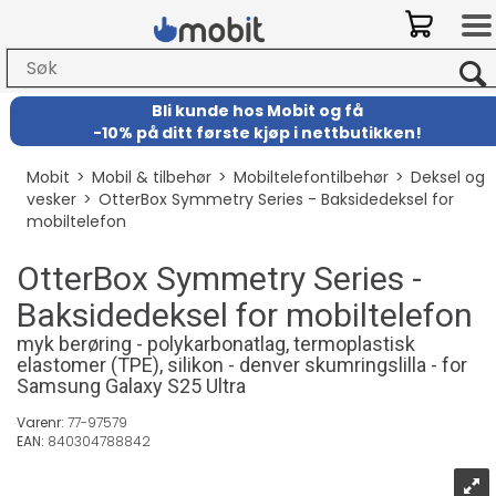
Bli kunde hos Mobit
og
få
-
10% på ditt første kjøp i nettbutikken!
Mobit
>
Mobil & tilbehør
>
Mobiltelefontilbehør
>
Deksel og
vesker
>
OtterBox Symmetry Series - Baksidedeksel for
mobiltelefon
OtterBox Symmetry Series -
Baksidedeksel for mobiltelefon
myk berøring - polykarbonatlag, termoplastisk
elastomer (TPE), silikon - denver skumringslilla - for
Samsung Galaxy S25 Ultra
Varenr:
77-97579
EAN:
840304788842