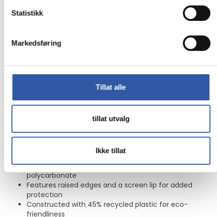
OtterBox Symmetry Series -
Statistikk
Baksidedeksel for mobiltelefon - myk berøring -
polykarbonatlag, termoplastisk elastomer (TPE), silikon -
denver skumringslilla - for Samsung Galaxy S25 Ultra
Markedsføring
The OtterBox Symmetry Series protective cover provides
reliable defense for cell phones with its innovative design.
Constructed from a combination of silicone, thermoplastic
Tillat alle
elastomer, and polycarbonate, this rugged yet ultraslim
case features raised edges and a screen lip to safeguard
against scratches and drops. With built-in anchors, it
ensures a secure fit that keeps your device safe from
tillat utvalg
everyday hazards. Made from 45% recycled plastic, this
case protects your phone while contributing to
sustainability efforts.
Ikke tillat
Protective cover designed for cell phones
Crafted from durable materials like silicone and
polycarbonate
Features raised edges and a screen lip for added
protection
Constructed with 45% recycled plastic for eco-
friendliness