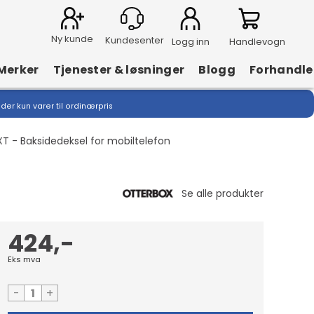
Ny kunde
Logg inn
Handlevogn
Merker
Tjenester & løsninger
Blogg
Forhandle
lder kun varer til ordinærpris
T - Baksidedeksel for mobiltelefon
424,-
Eks mva
-
+