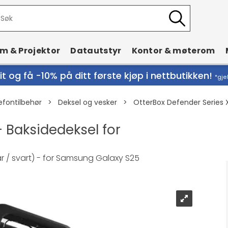
rm & Projektor
Datautstyr
Kontor & møterom
t og få -10% på ditt første kjøp i nettbutikken!
*gje
efontilbehør
>
Deksel og vesker
>
OtterBox Defender Series X
- Baksidedeksel for
ar / svart) - for Samsung Galaxy S25