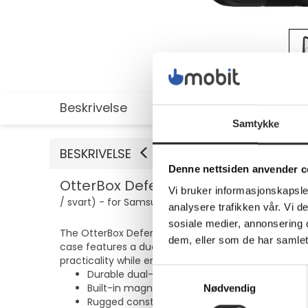
Beskrivelse
Utvidet informasjon
Samtykke
BESKRIVELSE
Denne nettsiden anvender c
OtterBox Defender Series XT - Baksi
Vi bruker informasjonskapsler
/ svart) - for Samsung Galaxy S25
analysere trafikken vår. Vi 
sosiale medier, annonsering 
The OtterBox Defender Series XT protective cover is 
dem, eller som de har samlet
case features a dual-layered design that offers prote
practicality while ensuring a comfortable grip. The 
Samtykkevalg
Durable dual-layered design for protection
Built-in magnets for secure attachment
Nødvendig
Rugged construction with dust and shock abs