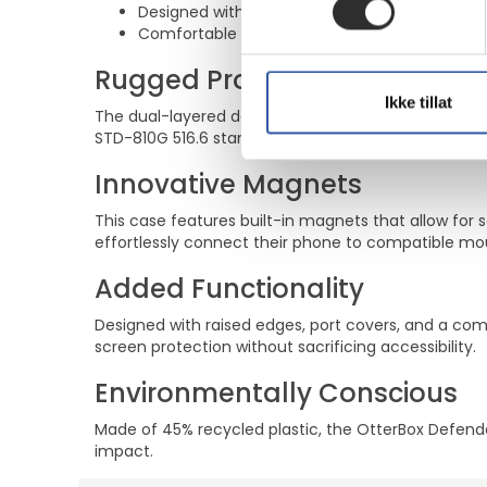
Designed with raised edges and a screen lip 
Comfortable grip for day-to-day use
Rugged Protection
Ikke tillat
The dual-layered design of the OtterBox Defender Se
STD-810G 516.6 standards, making it a reliable choi
Innovative Magnets
This case features built-in magnets that allow for
effortlessly connect their phone to compatible mo
Added Functionality
Designed with raised edges, port covers, and a comf
screen protection without sacrificing accessibility.
Environmentally Conscious
Made of 45% recycled plastic, the OtterBox Defende
impact.