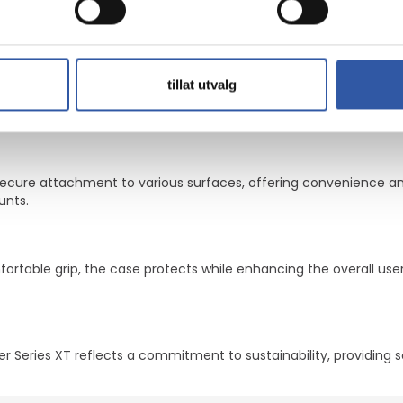
for camera and screen protection
tillat utvalg
ries XT ensures your cell phone is safeguarded against drops, d
ce for users needing off-road protection.
 secure attachment to various surfaces, offering convenience a
unts.
ortable grip, the case protects while enhancing the overall user
r Series XT reflects a commitment to sustainability, providing s