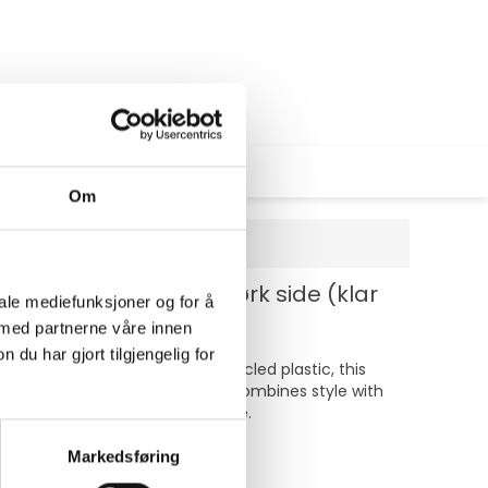
Om
neter - plastikk - mørk side (klar
iale mediefunksjoner og for å
 med partnerne våre innen
u har gjort tilgjengelig for
ionality. Constructed from recycled plastic, this
 edges, and built-in magnets, it combines style with
 capabilities of this rugged case.
Markedsføring