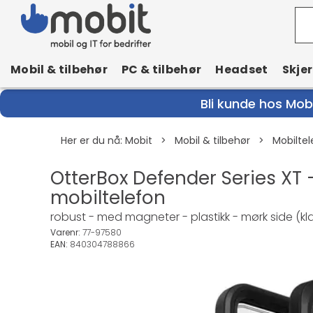
Mobil & tilbehør
PC & tilbehør
Headset
Skje
Bli kunde hos Mobi
Her er du nå:
Mobit
>
Mobil & tilbehør
>
Mobiltel
OtterBox Defender Series XT 
mobiltelefon
robust - med magneter - plastikk - mørk side (kl
Varenr:
77-97580
EAN:
840304788866