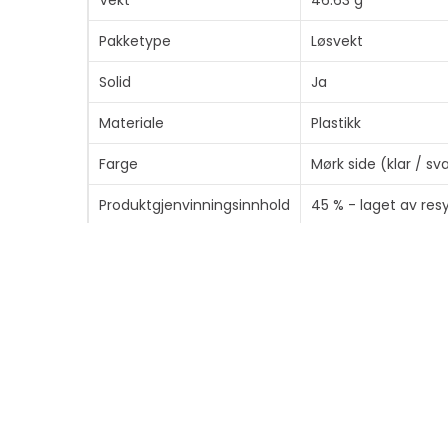
Vekt
46.63 g
Pakketype
Løsvekt
Solid
Ja
Materiale
Plastikk
Farge
Mørk side (klar / sv
Produktgjenvinningsinnhold
45 % - laget av resy
Bæreveske
Type
Beskyttende deksel
Anbefalt bruk
For mobiltelefon
Beskyttelse
Dråpe+ vern, kamerabes
Cover Type
Bakdeksel