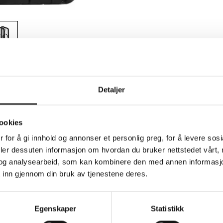
Teknisk info
Detaljer
ookies
dedeksel for mobiltelefon - robust - med mag
 for å gi innhold og annonser et personlig preg, for å levere sos
deler dessuten informasjon om hvordan du bruker nettstedet vårt,
og analysearbeid, som kan kombinere den med annen informasjon d
designed for cell phone users who prioritize durability and funct
 inn gjennom din bruk av tjenestene deres.
ction against dust, dirt, and drops. With its thin profile, raised
inclusion of port covers and a screen lip enhances the protective
Egenskaper
Statistikk
orption