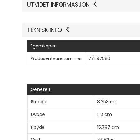
UTVIDET INFORMASJON
TEKNISK INFO
Egenskaper
Produsentvarenummer
77-97580
Generelt
Bredde
8.258 cm
Dybde
1.13 cm
Høyde
15.797 cm