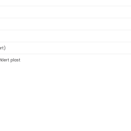
art)
klert plast
kyttelse, skjermbeskyttelse, støtdempende, støvvern, smussve