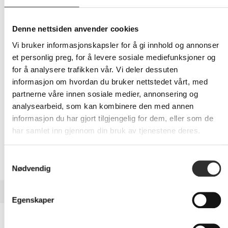
242,-
Eks mva
Denne nettsiden anvender cookies
-
+
Vi bruker informasjonskapsler for å gi innhold og annonser
et personlig preg, for å levere sosiale mediefunksjoner og
for å analysere trafikken vår. Vi deler dessuten
LEGG I HANDLEVOGN
informasjon om hvordan du bruker nettstedet vårt, med
partnerne våre innen sosiale medier, annonsering og
analysearbeid, som kan kombinere den med annen
informasjon du har gjort tilgjengelig for dem, eller som de
Nettlager: Ikke på lager (estimert
11
dager)
har samlet inn gjennom din bruk av tjenestene deres.
Samtykkevalg
Nødvendig
BESKRIVELSE
Egenskaper
OtterBox React Series - Baksidedeksel
for mobiltelefon - plastikk - rosa oppvåkning (klar) - for