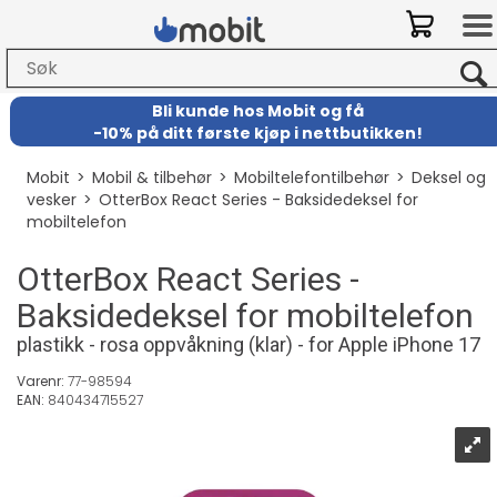
Bli kunde hos Mobit
og
få
-
10% på ditt første kjøp i nettbutikken!
Mobit
>
Mobil & tilbehør
>
Mobiltelefontilbehør
>
Deksel og
vesker
>
OtterBox React Series - Baksidedeksel for
mobiltelefon
OtterBox React Series -
Baksidedeksel for mobiltelefon
plastikk - rosa oppvåkning (klar) - for Apple iPhone 17
Varenr:
77-98594
EAN:
840434715527