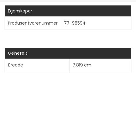
Vis mer
Egenskaper
Produsentvarenummer
77-98594
Generelt
Bredde
7.819 cm
Dybde
1.388 cm
Høyde
15.464 cm
Vekt
33.24 g
Pakketype
Løsvekt
Pakkedetaljer
Resirkulerbar emballasje